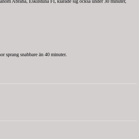
anom Abraha, Eskilstuna FI, klarade sig också under 30 minuter,
r sprang snabbare än 40 minuter.