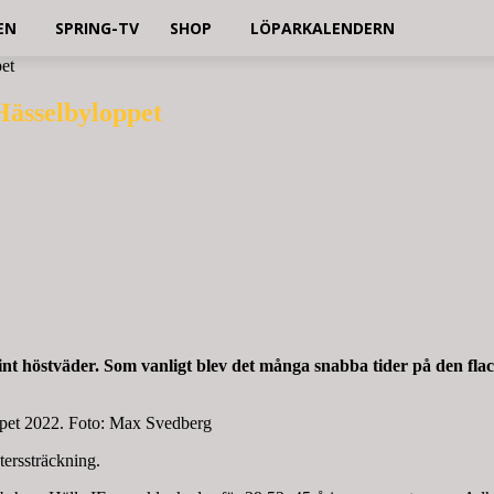
EN
SPRING-TV
SHOP
LÖPARKALENDERN
et
Hässelbyloppet
int höstväder. Som vanligt blev det många snabba tider på den fl
ppet 2022. Foto: Max Svedberg
terssträckning.