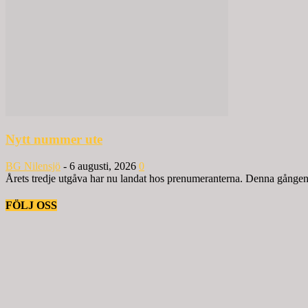
Nytt nummer ute
BG Nilensjö
-
6 augusti, 2026
0
Årets tredje utgåva har nu landat hos prenumeranterna. Denna gången ä
FÖLJ OSS