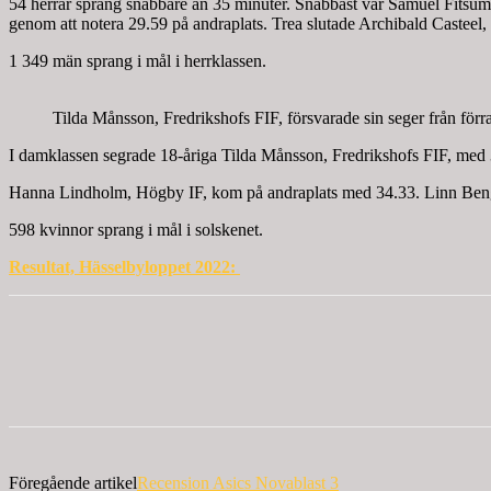
54 herrar sprang snabbare än 35 minuter. Snabbast var Samuel Fitsum
genom att notera 29.59 på andraplats. Trea slutade Archibald Castee
1 349 män sprang i mål i herrklassen.
Tilda Månsson, Fredrikshofs FIF, försvarade sin seger från för
I damklassen segrade 18-åriga Tilda Månsson, Fredrikshofs FIF, med 
Hanna Lindholm, Högby IF, kom på andraplats med 34.33. Linn Bengt
598 kvinnor sprang i mål i solskenet.
Resultat, Hässelbyloppet 2022:
Föregående artikel
Recension Asics Novablast 3