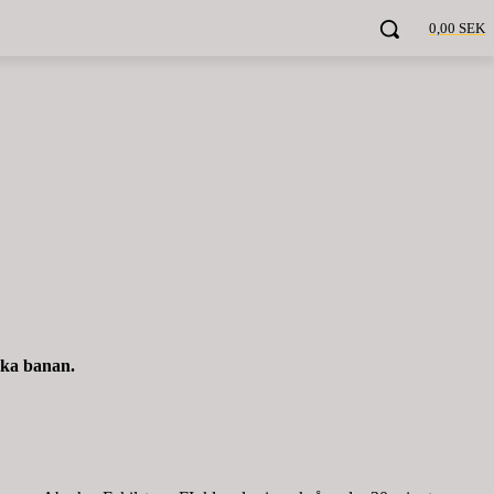
0,00 SEK
acka banan.