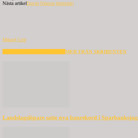
Nästa artikel
David Nilsson historisk!
Mikael Grip
RELATERADE ARTIKLAR
MER FRÅN SKRIBENTEN
Landslagslöpare satte nya banrekord i Sparbanksjo