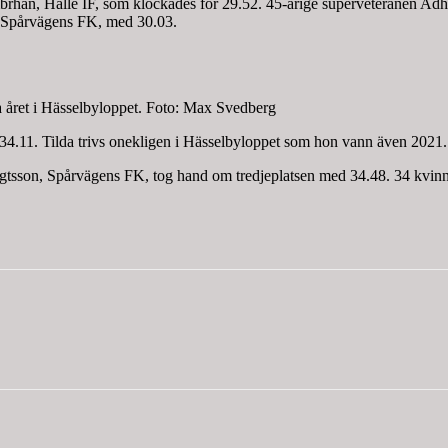
brhan, Hälle IF, som klockades för 29.52. 45-årige superveteranen Adh
l, Spårvägens FK, med 30.03.
ra året i Hässelbyloppet. Foto: Max Svedberg
34.11. Tilda trivs onekligen i Hässelbyloppet som hon vann även 2021.
sson, Spårvägens FK, tog hand om tredjeplatsen med 34.48. 34 kvinno