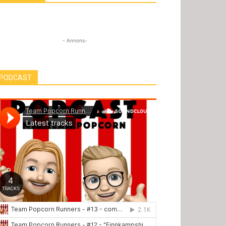
- Annons-
PODCAST