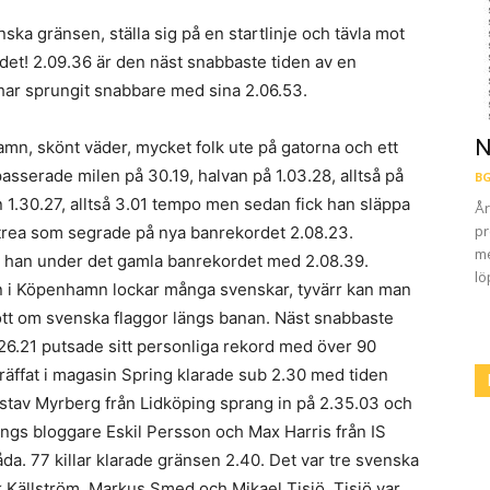
ka gränsen, ställa sig på en startlinje och tävla mot
det! 2.09.36 är den näst snabbaste tiden av en
har sprungit snabbare med sina 2.06.53.
N
amn, skönt väder, mycket folk ute på gatorna och ett
passerade milen på 30.19, halvan på 1.03.28, alltså på
BG
 1.30.27, alltså 3.01 tempo men sedan fick han släppa
År
pr
trea som segrade på nya banrekordet 2.08.23.
me
 han under det gamla banrekordet med 2.08.39.
lö
ran i Köpenhamn lockar många svenskar, tyvärr kan man
ott om svenska flaggor längs banan. Näst snabbaste
6.21 putsade sitt personliga rekord med över 90
äffat i magasin Spring klarade sub 2.30 med tiden
ustav Myrberg från Lidköping sprang in på 2.35.03 och
ngs bloggare Eskil Persson och Max Harris från IS
a. 77 killar klarade gränsen 2.40. Det var tre svenska
 Källström, Markus Smed och Mikael Tisjö. Tisjö var