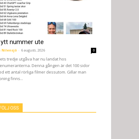
ytt nummer ute
 Nilensjö
-
6 augusti, 2026
0
ets tredje utgåva har nu landat hos
enumeranterna. Denna gången är det 100 sidor
d ett antal rörliga filmer dessutom. Gillar man
pning finns...
FÖLJ OSS