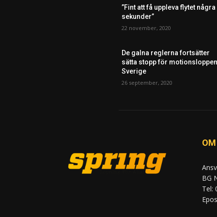
”Fint att få uppleva flytet några
sekunder”
22 november, 2020
De galna reglerna fortsätter
sätta stopp för motionsloppen
Sverige
26 september, 2020
OM
Ansv
BG N
Tel:
Epost