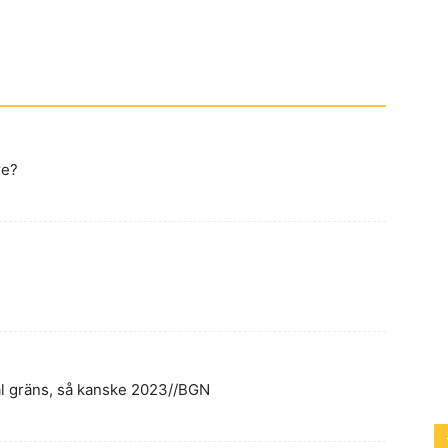
re?
l gräns, så kanske 2023//BGN