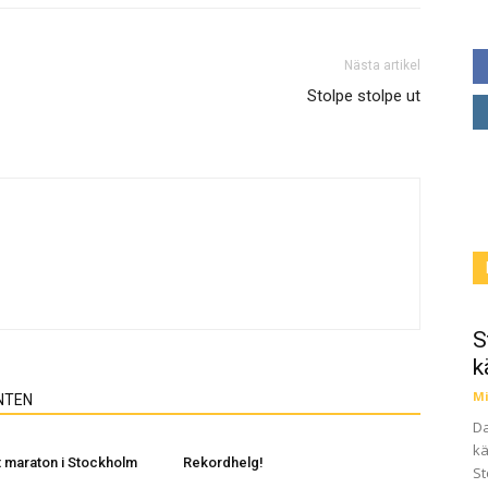
Nästa artikel
Stolpe stolpe ut
S
k
Mi
NTEN
Da
kä
 maraton i Stockholm
Rekordhelg!
St