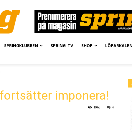
SPRINGKLUBBEN
SPRING-TV
SHOP
LÖPARKALE
!
ortsätter imponera!
1063
4