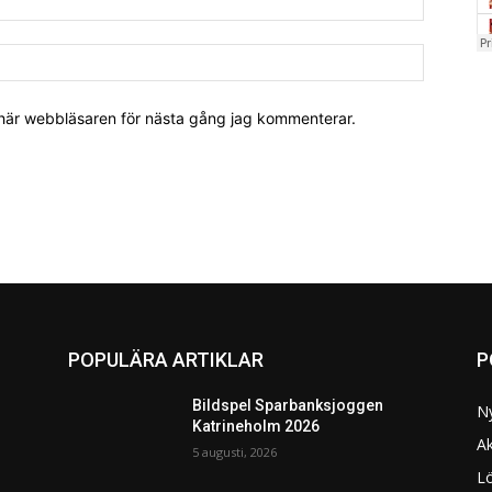
 här webbläsaren för nästa gång jag kommenterar.
POPULÄRA ARTIKLAR
P
Bildspel Sparbanksjoggen
N
Katrineholm 2026
Ak
5 augusti, 2026
L