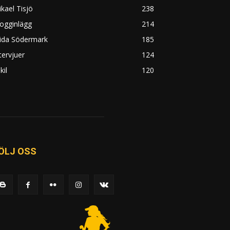
kael Tisjö
238
ogginlägg
214
rida Södermark
185
tervjuer
124
kil
120
ÖLJ OSS