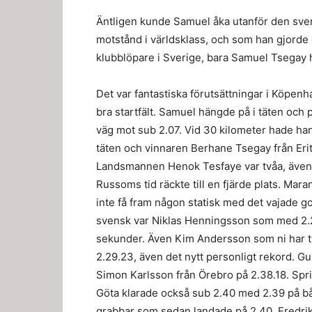
Äntligen kunde Samuel åka utanför den svens
motstånd i världsklass, och som han gjorde 
klubblöpare i Sverige, bara Samuel Tsegay 
Det var fantastiska förutsättningar i Köpenh
bra startfält. Samuel hängde på i täten och 
väg mot sub 2.07. Vid 30 kilometer hade han
täten och vinnaren Berhane Tsegay från Eri
Landsmannen Henok Tesfaye var tvåa, även
Russoms tid räckte till en fjärde plats. Ma
inte få fram någon statisk med det vajade g
svensk var Niklas Henningsson som med 2.2
sekunder. Även Kim Andersson som ni har tr
2.29.23, även det nytt personligt rekord. G
Simon Karlsson från Örebro på 2.38.18. Spri
Göta klarade också sub 2.40 med 2.39 på båd
grabbar som sedan landade på 2.40, Fredrik