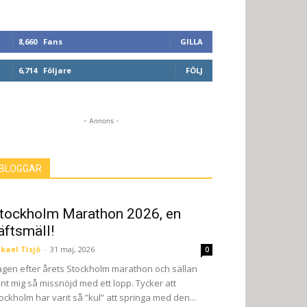
8,660
Fans
GILLA
6,714
Följare
FÖLJ
- Annons -
BLOGGAR
tockholm Marathon 2026, en
äftsmäll!
kael Tisjö
-
31 maj, 2026
0
gen efter årets Stockholm marathon och sällan
nt mig så missnöjd med ett lopp. Tycker att
ockholm har varit så ”kul” att springa med den...