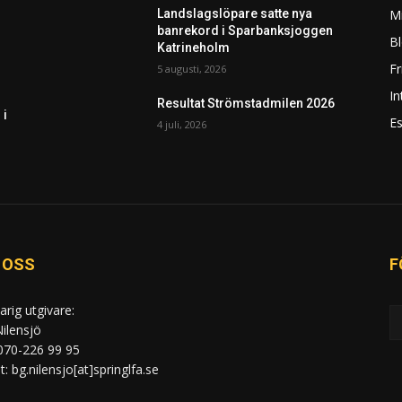
Mi
Landslagslöpare satte nya
banrekord i Sparbanksjoggen
Bl
Katrineholm
F
5 augusti, 2026
In
Resultat Strömstadmilen 2026
 i
Es
4 juli, 2026
 OSS
F
arig utgivare:
ilensjö
 070-226 99 95
: bg.nilensjo[at]springlfa.se