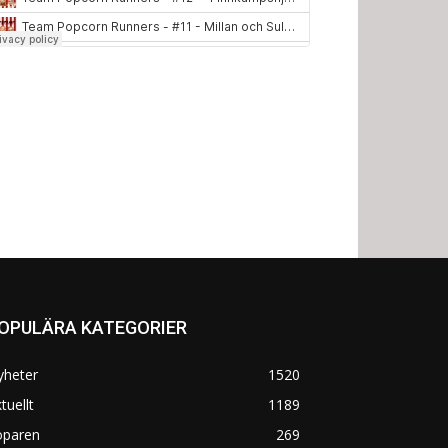
OPULÄRA KATEGORIER
yheter
1520
tuellt
1189
öparen
269