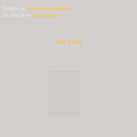
Kontakta oss:
bg.nilensjo[at]springlfa.se
Här hittar du vår
Integritetspolicy
FÖLJ OSS