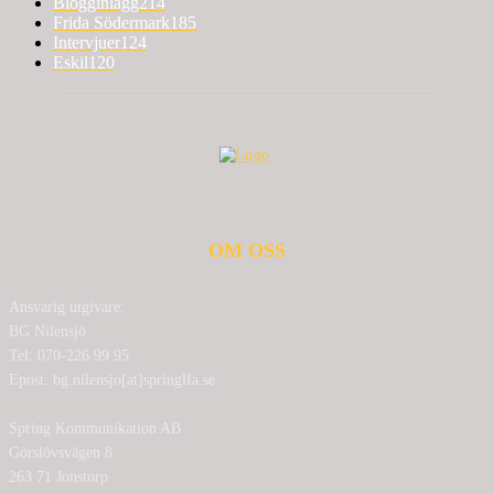
Blogginlägg
214
Frida Södermark
185
Intervjuer
124
Eskil
120
OM OSS
Ansvarig utgivare:
BG Nilensjö
Tel: 070-226 99 95
Epost: bg.nilensjo[at]springlfa.se
Spring Kommunikation AB
Görslövsvägen 8
263 71 Jonstorp