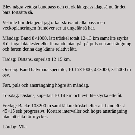
Blev några vettiga bandpass och ett ok långpass idag så nu är det
bara fortsätta så.
Vet inte hur detaljerat jag orkar skriva ut alla pass men
veckoplaneringen framöver ser ut ungefär så här.
Måndag: Band 8×1000, lätt tröskel totalt 12-13 km samt lite styrka.
Kör inga laktatester eller liknande utan går på puls och ansträngning
och farten denna dag känns relativt lätt.
Tisdag: Distans, superlätt 12-15 km.
Onsdag: Band halvmara specifikt, 10-15×1000, 4×3000, 3×5000 m
osv.
Fart, puls och ansträngning högre än måndag.
Torsdag: Distans, superlätt 10-14 km och evt. lite styrka efteråt.
Fredag: Backe 10×200 m samt lättare tröskel efter alt. band 30 st
45×15 sek progressivt. Kortare intervaller och högre ansträngning
utan att slita för mycket.
Lördag: Vila