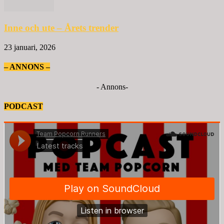
Inne och ute – Årets trender
23 januari, 2026
– ANNONS –
- Annons-
PODCAST