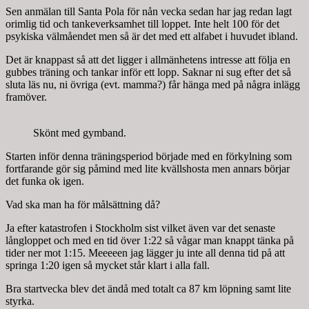
Sen anmälan till Santa Pola för nån vecka sedan har jag redan lagt
orimlig tid och tankeverksamhet till loppet. Inte helt 100 för det
psykiska välmåendet men så är det med ett alfabet i huvudet ibland.
Det är knappast så att det ligger i allmänhetens intresse att följa en
gubbes träning och tankar inför ett lopp. Saknar ni sug efter det så
sluta läs nu, ni övriga (evt. mamma?) får hänga med på några inlägg
framöver.
Skönt med gymband.
Starten inför denna träningsperiod började med en förkylning som
fortfarande gör sig påmind med lite kvällshosta men annars börjar
det funka ok igen.
Vad ska man ha för målsättning då?
Ja efter katastrofen i Stockholm sist vilket även var det senaste
långloppet och med en tid över 1:22 så vågar man knappt tänka på
tider ner mot 1:15. Meeeeen jag lägger ju inte all denna tid på att
springa 1:20 igen så mycket står klart i alla fall.
Bra startvecka blev det ändå med totalt ca 87 km löpning samt lite
styrka.