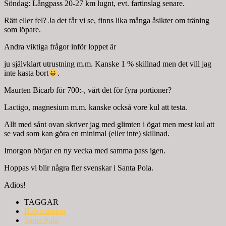
Söndag: Långpass 20-27 km lugnt, evt. fartinslag senare.
Rätt eller fel? Ja det får vi se, finns lika många åsikter om träning
som löpare.
Andra viktiga frågor inför loppet är
ju självklart utrustning m.m. Kanske 1 % skillnad men det vill jag
inte kasta bort
.
Maurten Bicarb för 700:-, värt det för fyra portioner?
Lactigo, magnesium m.m. kanske också vore kul att testa.
Allt med sånt ovan skriver jag med glimten i ögat men mest kul att
se vad som kan göra en minimal (eller inte) skillnad.
Imorgon börjar en ny vecka med samma pass igen.
Hoppas vi blir några fler svenskar i Santa Pola.
Adios!
TAGGAR
Halvmaraton
Santa Pola