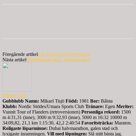
Föregående artikel
Leo Magnusson överraskar
Nästa artikel
Världsrekord igen, Valencia igen!
Mikael Tisjö
Gubblubb
Namn:
Mikael Tisjö
Född:
1981
Bor:
Bålsta
Klubb:
Nordic Strides/Umara Sports Club
Tränare:
Egen
Meriter:
Vunnit Tour of Flanders (retroversionen)
Personliga rekord:
1500
m 4:31,31 (inne), 3000 m 9:32,93 (inne), 5000 m 16:32 10000 m
34:09,82, 21,1 km 1:15:30, 42,2 2:40:54
Favoritsträcka:
Maraton.
Roligaste löparminne:
Dubai halvmarathon, galen stad och
lyxigaste inramningen.
Vill med löpningen:
Slå mitt bästa jag.