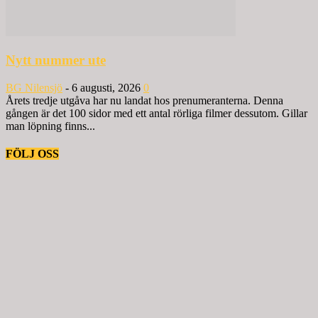
Nytt nummer ute
BG Nilensjö
-
6 augusti, 2026
0
Årets tredje utgåva har nu landat hos prenumeranterna. Denna
gången är det 100 sidor med ett antal rörliga filmer dessutom. Gillar
man löpning finns...
FÖLJ OSS