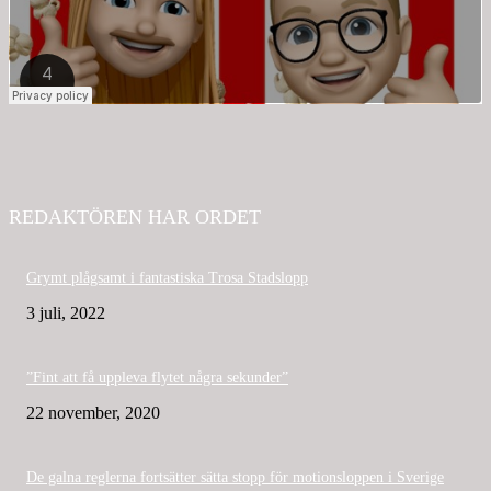
REDAKTÖREN HAR ORDET
Grymt plågsamt i fantastiska Trosa Stadslopp
3 juli, 2022
”Fint att få uppleva flytet några sekunder”
22 november, 2020
De galna reglerna fortsätter sätta stopp för motionsloppen i Sverige