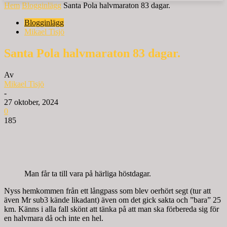
Hem
Blogginlägg
Santa Pola halvmaraton 83 dagar.
Blogginlägg
Mikael Tisjö
Santa Pola halvmaraton 83 dagar.
Av
Mikael Tisjö
-
27 oktober, 2024
0
185
Man får ta till vara på härliga höstdagar.
Nyss hemkommen från ett långpass som blev oerhört segt (tur att
även Mr sub3 kände likadant) även om det gick sakta och ”bara” 25
km. Känns i alla fall skönt att tänka på att man ska förbereda sig för
en halvmara då och inte en hel.