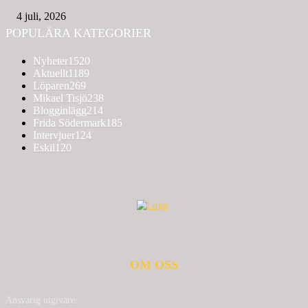
4 juli, 2026
POPULÄRA KATEGORIER
Nyheter
1520
Aktuellt
1189
Löparen
269
Mikael Tisjö
238
Blogginlägg
214
Frida Södermark
185
Intervjuer
124
Eskil
120
OM OSS
Ansvarig utgivare: