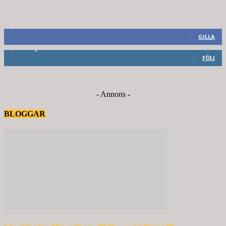
8,660
Fans
GILLA
6,714
Följare
FÖLJ
- Annons -
BLOGGAR