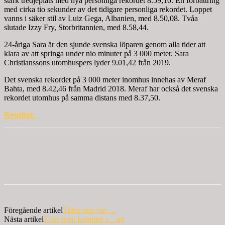
stark tredjeplats med nya personliga rekordet 8.59,10. En förbättring
med cirka tio sekunder av det tidigare personliga rekordet. Loppet
vanns i säker stil av Luiz Gega, Albanien, med 8.50,08. Tvåa
slutade Izzy Fry, Storbritannien, med 8.58,44.
24-åriga Sara är den sjunde svenska löparen genom alla tider att
klara av att springa under nio minuter på 3 000 meter. Sara
Christianssons utomhuspers lyder 9.01,42 från 2019.
Det svenska rekordet på 3 000 meter inomhus innehas av Meraf
Bahta, med 8.42,46 från Madrid 2018. Meraf har också det svenska
rekordet utomhus på samma distans med 8.37,50.
Resultat:
Föregående artikel
Tiden den går….
Nästa artikel
Efter regn kommer s…nö