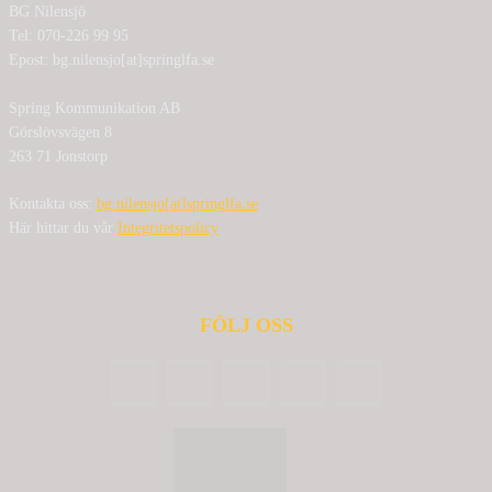
BG Nilensjö
Tel: 070-226 99 95
Epost: bg.nilensjo[at]springlfa.se
Spring Kommunikation AB
Görslövsvägen 8
263 71 Jonstorp
Kontakta oss:
bg.nilensjo[at]springlfa.se
Här hittar du vår
Integritetspolicy
FÖLJ OSS