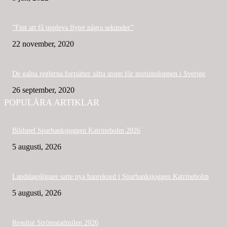
”Fint att få uppleva flytet några sekunder”
22 november, 2020
De galna reglerna fortsätter sätta stopp för motionsloppen i Sverige
26 september, 2020
POPULÄRA ARTIKLAR
Bildspel Sparbanksjoggen Katrineholm 2026
5 augusti, 2026
Landslagslöpare satte nya banrekord i Sparbanksjoggen Katrineholm
5 augusti, 2026
Resultat Strömstadmilen 2026