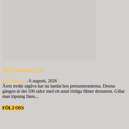
Nytt nummer ute
BG Nilensjö
-
6 augusti, 2026
0
Årets tredje utgåva har nu landat hos prenumeranterna. Denna
gången är det 100 sidor med ett antal rörliga filmer dessutom. Gillar
man löpning finns...
FÖLJ OSS