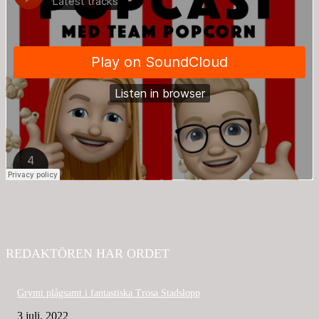
REDAKTÖREN HAR ORDET
Grymt plågsamt i fantastiska Trosa Stadslopp
3 juli, 2022