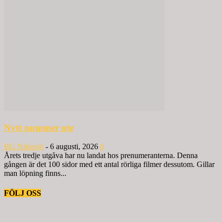
Nytt nummer ute
BG Nilensjö
-
6 augusti, 2026
0
Årets tredje utgåva har nu landat hos prenumeranterna. Denna
gången är det 100 sidor med ett antal rörliga filmer dessutom. Gillar
man löpning finns...
FÖLJ OSS