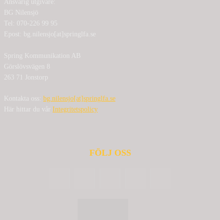
Ansvarig utgivare:
BG Nilensjö
Tel: 070-226 99 95
Epost: bg.nilensjo[at]springlfa.se
Spring Kommunikation AB
Görslövsvägen 8
263 71 Jonstorp
Kontakta oss:
bg.nilensjo[at]springlfa.se
Här hittar du vår
Integritetspolicy
FÖLJ OSS