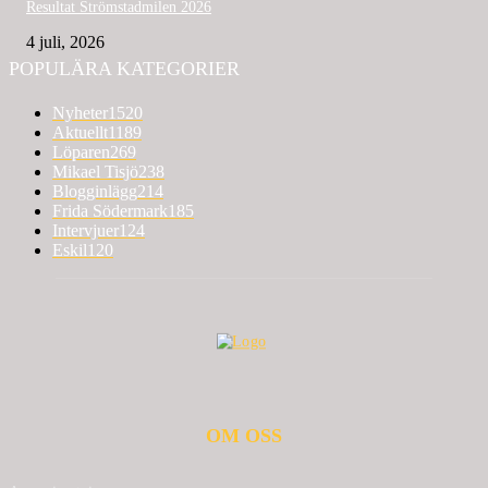
Resultat Strömstadmilen 2026
4 juli, 2026
POPULÄRA KATEGORIER
Nyheter
1520
Aktuellt
1189
Löparen
269
Mikael Tisjö
238
Blogginlägg
214
Frida Södermark
185
Intervjuer
124
Eskil
120
OM OSS