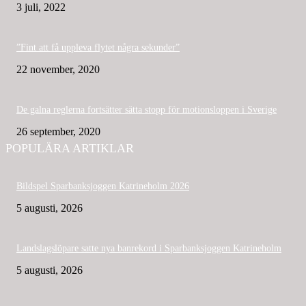
3 juli, 2022
”Fint att få uppleva flytet några sekunder”
22 november, 2020
De galna reglerna fortsätter sätta stopp för motionsloppen i Sverige
26 september, 2020
POPULÄRA ARTIKLAR
Bildspel Sparbanksjoggen Katrineholm 2026
5 augusti, 2026
Landslagslöpare satte nya banrekord i Sparbanksjoggen Katrineholm
5 augusti, 2026