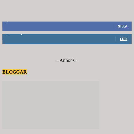
8,660
Fans
GILLA
6,714
Följare
FÖLJ
- Annons -
BLOGGAR