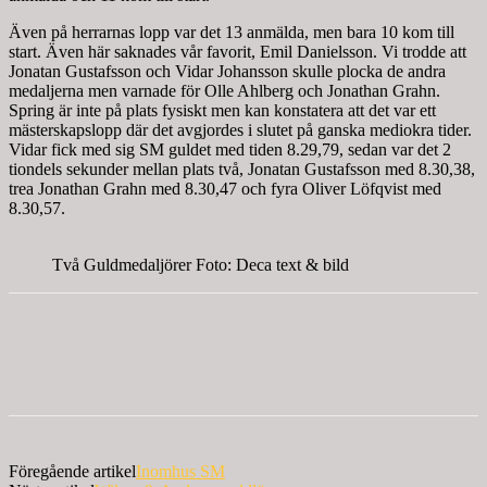
Även på herrarnas lopp var det 13 anmälda, men bara 10 kom till
start. Även här saknades vår favorit, Emil Danielsson. Vi trodde att
Jonatan Gustafsson och Vidar Johansson skulle plocka de andra
medaljerna men varnade för Olle Ahlberg och Jonathan Grahn.
Spring är inte på plats fysiskt men kan konstatera att det var ett
mästerskapslopp där det avgjordes i slutet på ganska mediokra tider.
Vidar fick med sig SM guldet med tiden 8.29,79, sedan var det 2
tiondels sekunder mellan plats två, Jonatan Gustafsson med 8.30,38,
trea Jonathan Grahn med 8.30,47 och fyra Oliver Löfqvist med
8.30,57.
Två Guldmedaljörer Foto: Deca text & bild
Föregående artikel
Inomhus SM