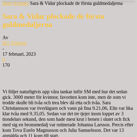
Hem
Nyheter
Sara & Vidar plockade de första guldmedaljerna
Sara & Vidar plockade de första
guldmedaljerna
Av
BG Nilensjö
-
17 februari, 2023
0
170
Vi följer naturligtvis upp våra tankar inför SM med hur det sedan
gick. 3000 meter för kvinnor, favoriten kom inte, men de som vi
trodde skulle bli tvåa och trea blev då etta och tvåa. Sara
Christiansson var överlägsen och vann på fina 9.21,06, Elin var lika
klar tvåa med 9.35,05. Sedan var det tre tjejer inom loppet av 3
tiondelars sekund, den som hade mest krut i benen i slutet och fick
med sig en bronsmedalj var rutinerade Johanna Larsson. Precis efter
kom Tova Eurén Magnusson och Julia Samuelsson. Det var 13
anmälda och 11 kom till start.