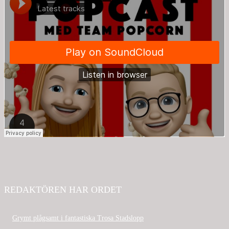
REDAKTÖREN HAR ORDET
Grymt plågsamt i fantastiska Trosa Stadslopp