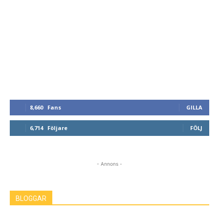
8,660
Fans
GILLA
6,714
Följare
FÖLJ
- Annons -
BLOGGAR