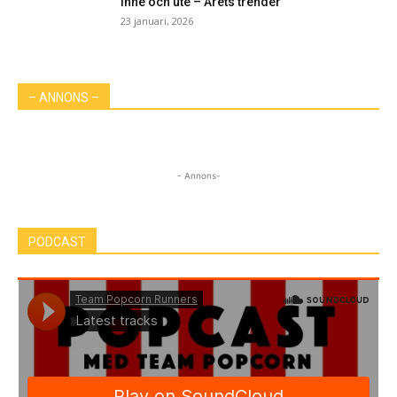
Inne och ute – Årets trender
23 januari, 2026
– ANNONS –
- Annons-
PODCAST