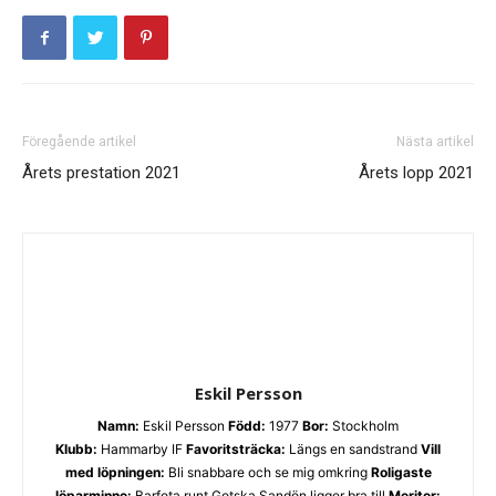
Föregående artikel
Nästa artikel
Årets prestation 2021
Årets lopp 2021
Eskil Persson
Namn:
Eskil Persson
Född:
1977
Bor:
Stockholm
Klubb:
Hammarby IF
Favoritsträcka:
Längs en sandstrand
Vill
med löpningen:
Bli snabbare och se mig omkring
Roligaste
löparminne:
Barfota runt Gotska Sandön ligger bra till
Meriter: