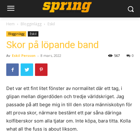
Hem
Blogginlägg
Eskil
Blogginlägg
Eskil
Skor på löpande band
Av
Eskil Persson
-
8 mars, 2022
567
0
Det var ett fint litet fönster av normalitet där ett tag, i
glipan mellan digerdöden och tredje världskriget. Jag
passade på att bege mig in till den stora människobyn för
att prova skor, närmare bestämt ett par såna däringa
kolfiberskor som alla tjatar om. Inte köpa, bara titta. Kolla
what all the fuss is about liksom.