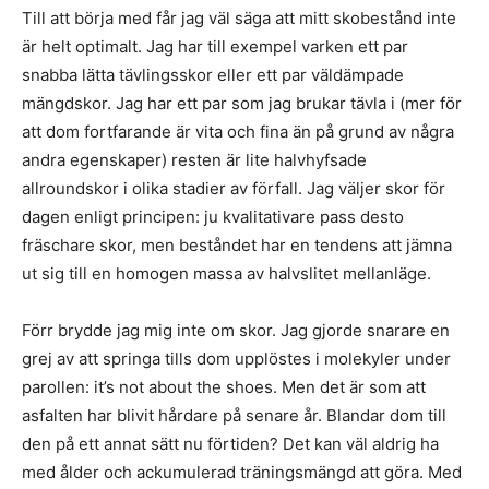
Till att börja med får jag väl säga att mitt skobestånd inte
är helt optimalt. Jag har till exempel varken ett par
snabba lätta tävlingsskor eller ett par väldämpade
mängdskor. Jag har ett par som jag brukar tävla i (mer för
att dom fortfarande är vita och fina än på grund av några
andra egenskaper) resten är lite halvhyfsade
allroundskor i olika stadier av förfall. Jag väljer skor för
dagen enligt principen: ju kvalitativare pass desto
fräschare skor, men beståndet har en tendens att jämna
ut sig till en homogen massa av halvslitet mellanläge.
Förr brydde jag mig inte om skor. Jag gjorde snarare en
grej av att springa tills dom upplöstes i molekyler under
parollen: it’s not about the shoes. Men det är som att
asfalten har blivit hårdare på senare år. Blandar dom till
den på ett annat sätt nu förtiden? Det kan väl aldrig ha
med ålder och ackumulerad träningsmängd att göra. Med