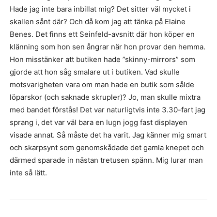
Hade jag inte bara inbillat mig? Det sitter väl mycket i
skallen sånt där? Och då kom jag att tänka på Elaine
Benes. Det finns ett Seinfeld-avsnitt där hon köper en
klänning som hon sen ångrar när hon provar den hemma.
Hon misstänker att butiken hade ”skinny-mirrors” som
gjorde att hon såg smalare ut i butiken. Vad skulle
motsvarigheten vara om man hade en butik som sålde
löparskor (och saknade skrupler)? Jo, man skulle mixtra
med bandet förstås! Det var naturligtvis inte 3.30-fart jag
sprang i, det var väl bara en lugn jogg fast displayen
visade annat. Så måste det ha varit. Jag känner mig smart
och skarpsynt som genomskådade det gamla knepet och
därmed sparade in nästan tretusen spänn. Mig lurar man
inte så lätt.