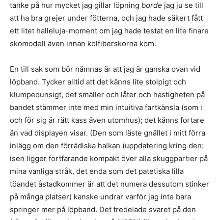
tanke på hur mycket jag gillar löpning
borde
jag ju se till
att ha bra grejer under fötterna, och jag hade säkert fått
ett litet halleluja-moment om jag hade testat en lite finare
skomodell även innan kolfiberskorna kom.
En till sak som bör nämnas är att jag är ganska ovan vid
löpband. Tycker alltid att det känns lite stolpigt och
klumpedunsigt, det smäller och låter och hastigheten på
bandet stämmer inte med min intuitiva fartkänsla (som i
och för sig är rätt kass även utomhus); det känns fortare
än vad displayen visar. (Den som läste gnället i mitt förra
inlägg om den förrädiska halkan (uppdatering kring den:
isen ligger fortfarande kompakt över alla skuggpartier på
mina vanliga stråk, det enda som det patetiska lilla
töandet åstadkommer är att det numera dessutom stinker
på många platser) kanske undrar varför jag inte bara
springer mer på löpband. Det tredelade svaret på den