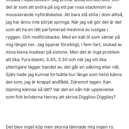
det är som att snöra på sig ett par rosa stackmoln av
mousserande nyförälskelse. Att bara stå stilla i dom alltså,
jag har ännu inte börjat springa. När jag väl gör det är det
som att ha en lätt parfymerad medvind av lustgas i
ryggen. Och nedförsbacke. Med en kall öl som väntar på
mig längst ner. Jag öppnar försiktigt, i fem-fart, stukad av
mina klena insatser på sistone. Men det är inga problem
att öka. Fyra blankt, 3.45, 3.30 och när jag vill öka
ytterligare lägger bandet av, det går en säkring eller nåt.
Själv hade jag kunnat fortsätta hur länge som helst känns
det som, jag är knappt andfådd. Däremot tagen. Kan
löpning kännas så lätt? Var det en sån här upplevelse
som fick bröderna Herrey att skriva Diggiloo Diggiley?
Det blev inget köp men skorna lämnade mig ingen ro.