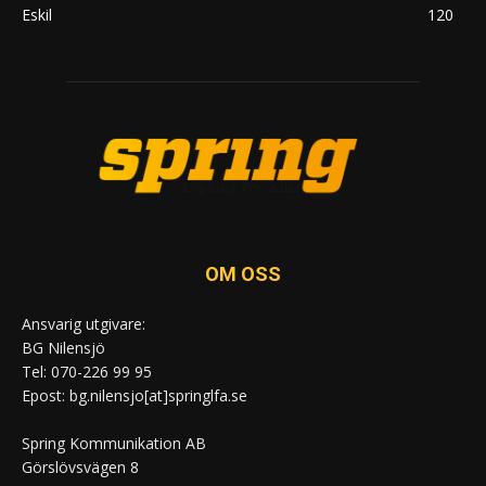
Eskil
120
OM OSS
Ansvarig utgivare:
BG Nilensjö
Tel: 070-226 99 95
Epost: bg.nilensjo[at]springlfa.se
Spring Kommunikation AB
Görslövsvägen 8