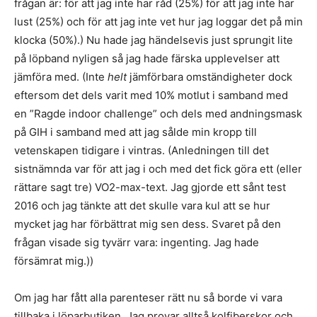
frågan är: för att jag inte har råd (25%) för att jag inte har
lust (25%) och för att jag inte vet hur jag loggar det på min
klocka (50%).) Nu hade jag händelsevis just sprungit lite
på löpband nyligen så jag hade färska upplevelser att
jämföra med. (Inte
helt
jämförbara omständigheter dock
eftersom det dels varit med 10% motlut i samband med
en ”Ragde indoor challenge” och dels med andningsmask
på GIH i samband med att jag sålde min kropp till
vetenskapen tidigare i vintras. (Anledningen till det
sistnämnda var för att jag i och med det fick göra ett (eller
rättare sagt tre) VO2-max-text. Jag gjorde ett sånt test
2016 och jag tänkte att det skulle vara kul att se hur
mycket jag har förbättrat mig sen dess. Svaret på den
frågan visade sig tyvärr vara: ingenting. Jag hade
försämrat mig.))
Om jag har fått alla parenteser rätt nu så borde vi vara
tillbaka i löparbutiken. Jag provar alltså kolfiberskor och