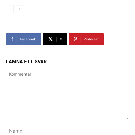
Facebook
X
Pinterest
LÄMNA ETT SVAR
Kommentar:
Na