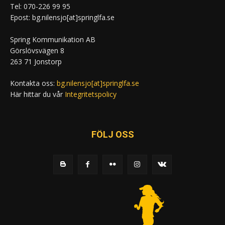
Tel: 070-226 99 95
Epost: bg.nilensjo[at]springlfa.se
Spring Kommunikation AB
Görslövsvägen 8
263 71 Jonstorp
Kontakta oss:
bg.nilensjo[at]springlfa.se
Här hittar du vår
Integritetspolicy
FÖLJ OSS