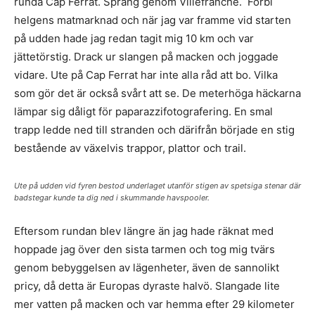
runda Cap Ferrat. Sprang genom Villefranche. Förbi
helgens matmarknad och när jag var framme vid starten
på udden hade jag redan tagit mig 10 km och var
jättetörstig. Drack ur slangen på macken och joggade
vidare. Ute på Cap Ferrat har inte alla råd att bo. Vilka
som gör det är också svårt att se. De meterhöga häckarna
lämpar sig dåligt för paparazzifotografering. En smal
trapp ledde ned till stranden och därifrån började en stig
bestående av växelvis trappor, plattor och trail.
Ute på udden vid fyren bestod underlaget utanför stigen av spetsiga stenar där
badstegar kunde ta dig ned i skummande havspooler.
Eftersom rundan blev längre än jag hade räknat med
hoppade jag över den sista tarmen och tog mig tvärs
genom bebyggelsen av lägenheter, även de sannolikt
pricy, då detta är Europas dyraste halvö. Slangade lite
mer vatten på macken och var hemma efter 29 kilometer