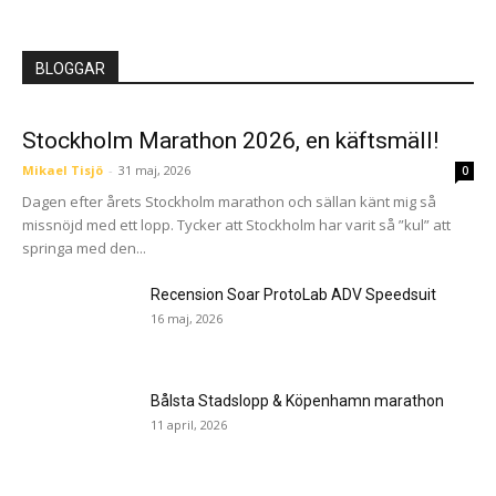
BLOGGAR
Stockholm Marathon 2026, en käftsmäll!
Mikael Tisjö
-
31 maj, 2026
0
Dagen efter årets Stockholm marathon och sällan känt mig så
missnöjd med ett lopp. Tycker att Stockholm har varit så ”kul” att
springa med den...
Recension Soar ProtoLab ADV Speedsuit
16 maj, 2026
Bålsta Stadslopp & Köpenhamn marathon
11 april, 2026