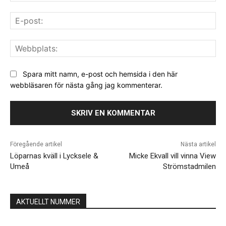
E-
pos
We
Spara mitt namn, e-post och hemsida i den här
webbläsaren för nästa gång jag kommenterar.
Föregående artikel
Nästa artikel
Löparnas kväll i Lycksele &
Micke Ekvall vill vinna View
Umeå
Strömstadmilen
AKTUELLT NUMMER