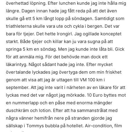
överhettad löpning. Efter lunchen kunde jag inte hålla mig
längre. Dagen innan hade jag fått reda på att det även
skulle gå ett 5 km långt lopp på söndagen. Samtidigt som
triathleterna skulle vara ute och cykla i bergen. Det var
bara för tjejer. Det hette Irongirl. Jag ogillade konceptet
starkt. Både tjejer och killar kan ju vara sugna på att
springa 5 km en söndag. Men jag kunde inte låta bli. Gick
för att anmäla mig. För det behövde man dock ett
läkarintyg. Något sådant hade jag inte. Efter mycket
övertalande lyckades jag övertyga dem om min friskhet
genom att visa att jag är uttagen till VM 100 km i
september. Att jag inte varit i närheten av en läkare för att
lyckas med det var något jag mörkade. 10 Euro byttes mot
en nummerlapp och en påse med enorma mängder
duschkräm och lotion. Efter att ha sammanstrålat med
några vänner hemifrån nere på stranden gjorde jag
sällskap i Tommys bubbla på hotellet. Air-condition, film