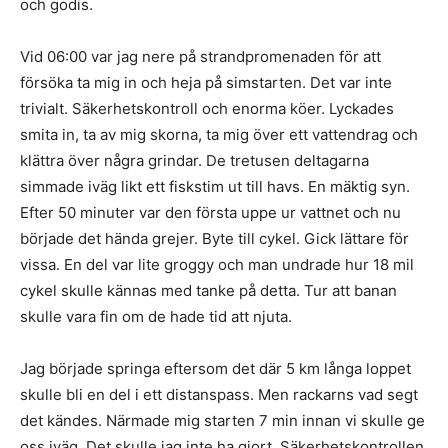
och godis.
Vid 06:00 var jag nere på strandpromenaden för att
försöka ta mig in och heja på simstarten. Det var inte
trivialt. Säkerhetskontroll och enorma köer. Lyckades
smita in, ta av mig skorna, ta mig över ett vattendrag och
klättra över några grindar. De tretusen deltagarna
simmade iväg likt ett fiskstim ut till havs. En mäktig syn.
Efter 50 minuter var den första uppe ur vattnet och nu
började det hända grejer. Byte till cykel. Gick lättare för
vissa. En del var lite groggy och man undrade hur 18 mil
cykel skulle kännas med tanke på detta. Tur att banan
skulle vara fin om de hade tid att njuta.
Jag började springa eftersom det där 5 km långa loppet
skulle bli en del i ett distanspass. Men rackarns vad segt
det kändes. Närmade mig starten 7 min innan vi skulle ge
oss iväg. Det skulle jag inte ha gjort. Säkerhetskontrollen