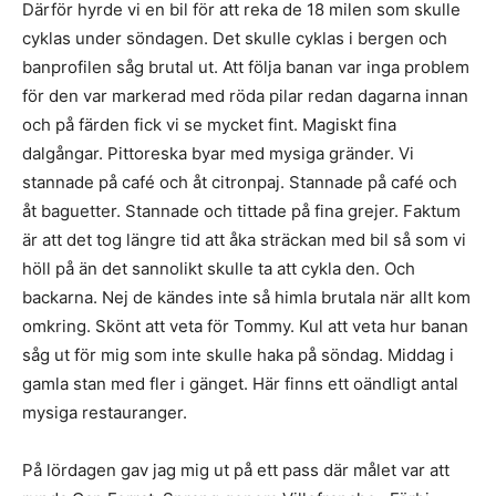
Därför hyrde vi en bil för att reka de 18 milen som skulle
cyklas under söndagen. Det skulle cyklas i bergen och
banprofilen såg brutal ut. Att följa banan var inga problem
för den var markerad med röda pilar redan dagarna innan
och på färden fick vi se mycket fint. Magiskt fina
dalgångar. Pittoreska byar med mysiga gränder. Vi
stannade på café och åt citronpaj. Stannade på café och
åt baguetter. Stannade och tittade på fina grejer. Faktum
är att det tog längre tid att åka sträckan med bil så som vi
höll på än det sannolikt skulle ta att cykla den. Och
backarna. Nej de kändes inte så himla brutala när allt kom
omkring. Skönt att veta för Tommy. Kul att veta hur banan
såg ut för mig som inte skulle haka på söndag. Middag i
gamla stan med fler i gänget. Här finns ett oändligt antal
mysiga restauranger.
På lördagen gav jag mig ut på ett pass där målet var att