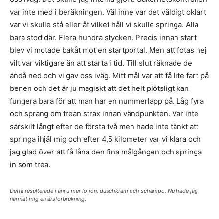
var inte med i beräkningen. Väl inne var det väldigt oklart
var vi skulle stå eller åt vilket håll vi skulle springa. Alla
bara stod där. Flera hundra stycken. Precis innan start
blev vi motade bakåt mot en startportal. Men att fotas hej
vilt var viktigare än att starta i tid. Till slut räknade de
ändå ned och vi gav oss iväg. Mitt mål var att få lite fart på
benen och det är ju magiskt att det helt plötsligt kan
fungera bara för att man har en nummerlapp på. Låg fyra
och sprang om trean strax innan vändpunkten. Var inte
särskilt långt efter de första två men hade inte tänkt att
springa ihjäl mig och efter 4,5 kilometer var vi klara och
jag glad över att få låna den fina målgången och springa
in som trea.
Detta resulterade i ännu mer lotion, duschkräm och schampo. Nu hade jag
närmat mig en årsförbrukning.