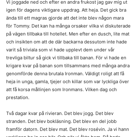
Vi joggade ned och efter en andra frukost jag gav mig ut
igen för dagens viktigare uppdrag. Att heja. Det gick bra
ända till ett magras gjorde att det inte blev någon mara
för Tommy. Det kan ha många orsaker vilka vi diskuterade
på vägen tillbaka till hotellet. Men efter en dusch, lite mat
och insikten om att de där backarna dessutom inte hade
varit så triviala som vi hade upplevt dem under vår
trevliga biltur så gick vi tillbaka till banan. För vi hade en
krigare kvar på banan som tillsammans med många andra
genomförde denna brutala Ironman. Väldigt roligt att få
heja in unga, gamla, tjejer och killar som var lyckliga över
att få korsa mållinjen som Ironmans. Vilken dag och
prestation.
Två dagar kvar på rivieran. Det blev jogg. Det blev
stranden. Det blev bokläsning. Det blev en del jobb
framför datorn. Det blev mat. Det blev rosévin. Ja vi hann