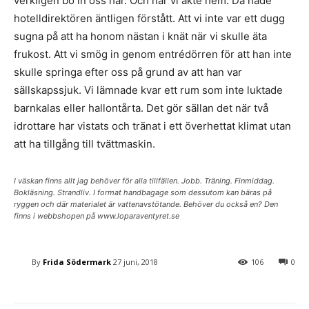
verkligen bo in oss här. Och när vi åkte hem. Då hade
hotelldirektören äntligen förstått. Att vi inte var ett dugg
sugna på att ha honom nästan i knät när vi skulle äta
frukost. Att vi smög in genom entrédörren för att han inte
skulle springa efter oss på grund av att han var
sällskapssjuk. Vi lämnade kvar ett rum som inte luktade
barnkalas eller hallontårta. Det gör sällan det när två
idrottare har vistats och tränat i ett överhettat klimat utan
att ha tillgång till tvättmaskin.
I väskan finns allt jag behöver för alla tillfällen. Jobb. Träning. Finmiddag.
Bokläsning. Strandliv. I format handbagage som dessutom kan bäras på
ryggen och där materialet är vattenavstötande. Behöver du också en? Den
finns i webbshopen på www.loparaventyret.se
By
Frida Södermark
27 juni, 2018
106
0