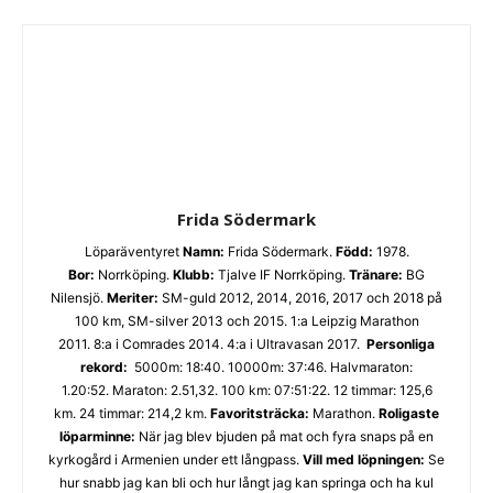
Frida Södermark
Löparäventyret
Namn:
Frida Södermark.
Född:
1978.
Bor:
Norrköping.
Klubb:
Tjalve IF Norrköping.
Tränare:
BG
Nilensjö.
Meriter:
SM-guld 2012, 2014, 2016, 2017 och 2018 på
100 km, SM-silver 2013 och 2015. 1:a Leipzig Marathon
2011. 8:a i Comrades 2014. 4:a i Ultravasan 2017.
Personliga
rekord:
5000m: 18:40. 10000m: 37:46. Halvmaraton:
1.20:52. Maraton: 2.51,32. 100 km: 07:51:22. 12 timmar: 125,6
km. 24 timmar: 214,2 km.
Favoritsträcka:
Marathon.
Roligaste
löparminne:
När jag blev bjuden på mat och fyra snaps på en
kyrkogård i Armenien under ett långpass.
Vill med löpningen:
Se
hur snabb jag kan bli och hur långt jag kan springa och ha kul