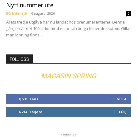
Nytt nummer ute
BG Nilensjö
-
6 augusti, 2026
0
Årets tredje utgåva har nu landat hos prenumeranterna. Denna
gången är det 100 sidor med ett antal rörliga filmer dessutom. Gillar
man löpning finns...
FÖLJ OSS
MAGASIN SPRING
8,660
Fans
GILLA
6,714
Följare
FÖLJ
- Annons -