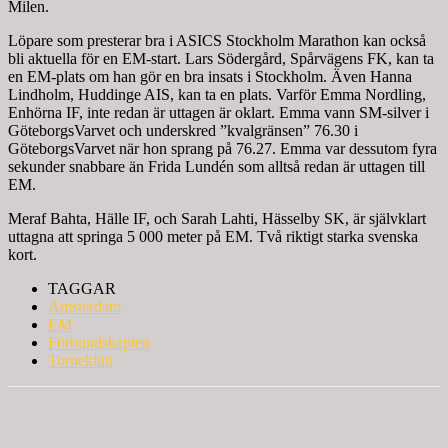
Milen.
Löpare som presterar bra i ASICS Stockholm Marathon kan också
bli aktuella för en EM-start. Lars Södergård, Spårvägens FK, kan ta
en EM-plats om han gör en bra insats i Stockholm. Även Hanna
Lindholm, Huddinge AIS, kan ta en plats. Varför Emma Nordling,
Enhörna IF, inte redan är uttagen är oklart. Emma vann SM-silver i
GöteborgsVarvet och underskred ”kvalgränsen” 76.30 i
GöteborgsVarvet när hon sprang på 76.27. Emma var dessutom fyra
sekunder snabbare än Frida Lundén som alltså redan är uttagen till
EM.
Meraf Bahta, Hälle IF, och Sarah Lahti, Hässelby SK, är självklart
uttagna att springa 5 000 meter på EM. Två riktigt starka svenska
kort.
TAGGAR
Amsterdam
EM
Förbundskapten
Torneklint