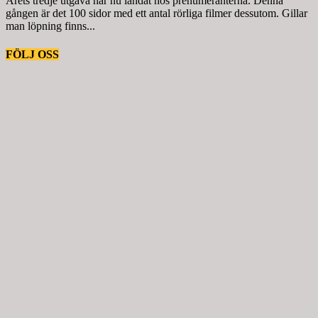
Årets tredje utgåva har nu landat hos prenumeranterna. Denna
gången är det 100 sidor med ett antal rörliga filmer dessutom. Gillar
man löpning finns...
FÖLJ OSS