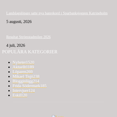
Landslagslöpare satte nya banrekord i Sparbanksjoggen Katrineholm
5 augusti, 2026
Resultat Strömstadmilen 2026
4 juli, 2026
POPULÄRA KATEGORIER
Nyheter
1520
Aktuellt
1189
Löparen
269
Mikael Tisjö
238
Blogginlägg
214
Frida Södermark
185
Intervjuer
124
Eskil
120