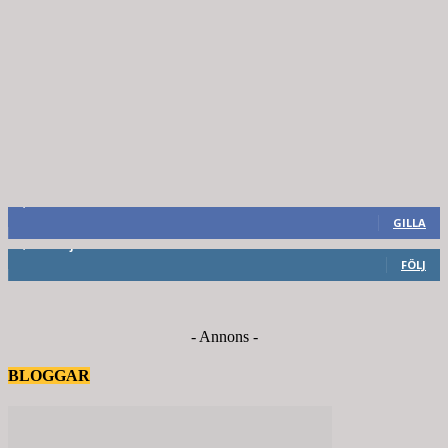
8,660
Fans
GILLA
6,714
Följare
FÖLJ
- Annons -
BLOGGAR