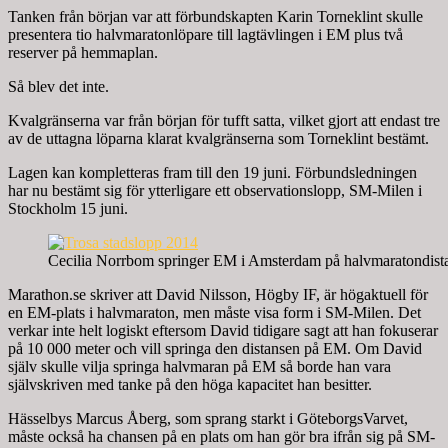
Tanken från början var att förbundskapten Karin Torneklint skulle
presentera tio halvmaratonlöpare till lagtävlingen i EM plus två
reserver på hemmaplan.
Så blev det inte.
Kvalgränserna var från början för tufft satta, vilket gjort att endast tre
av de uttagna löparna klarat kvalgränserna som Torneklint bestämt.
Lagen kan kompletteras fram till den 19 juni. Förbundsledningen
har nu bestämt sig för ytterligare ett observationslopp, SM-Milen i
Stockholm 15 juni.
Cecilia Norrbom springer EM i Amsterdam på halvmaratondista
Marathon.se skriver att David Nilsson, Högby IF, är högaktuell för
en EM-plats i halvmaraton, men måste visa form i SM-Milen. Det
verkar inte helt logiskt eftersom David tidigare sagt att han fokuserar
på 10 000 meter och vill springa den distansen på EM. Om David
själv skulle vilja springa halvmaran på EM så borde han vara
självskriven med tanke på den höga kapacitet han besitter.
Hässelbys Marcus Åberg, som sprang starkt i GöteborgsVarvet,
måste också ha chansen på en plats om han gör bra ifrån sig på SM-