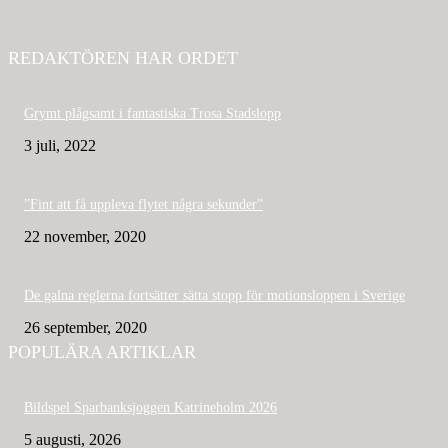
REDAKTÖREN HAR ORDET
Grymt plågsamt i fantastiska Trosa Stadslopp
3 juli, 2022
”Fint att få uppleva flytet några sekunder”
22 november, 2020
De galna reglerna fortsätter sätta stopp för motionsloppen i Sverige
26 september, 2020
POPULÄRA ARTIKLAR
Bildspel Sparbanksjoggen Katrineholm 2026
5 augusti, 2026