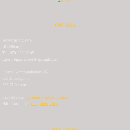
OM OSS
Ansvarig utgivare:
BG Nilensjö
Tel: 070-226 99 95
Epost: bg.nilensjo[at]springlfa.se
Spring Kommunikation AB
Görslövsvägen 8
263 71 Jonstorp
Kontakta oss:
bg.nilensjo[at]springlfa.se
Här hittar du vår
Integritetspolicy
FÖLJ OSS