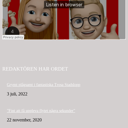
REDAKTÖREN HAR ORDET
Grymt plågsamt i fantastiska Trosa Stadslopp
3 juli, 2022
”Fint att få uppleva flytet några sekunder”
22 november, 2020