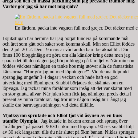
åriga son och en massa packning som jag pressade framför mig.
Varför gör jag så här mot mig själv?
En lärdom, packa inte vagnen full med grejer. Det räcker med e
I sjukstugan här hemma har jag börjat fundera på kommande mål
och året som gått och saker som komma skall. Min son Elliot föddes
den 2 juli 2012. Den 19 mars är vårt andra barn beräknat till. Där
finns 100 blogginlägg att göra om alla känslor kring detta men jag
sparar det till den dagen jag börjar blogga på familjeliv. När min son
föddes väcktes nämligen en tanke hos mig utöver alla de fantastiska
känslorna. ”Hur gör jag nu med löpningen?”. Vid denna tidpunkt
sprang jag ungefär 3-4 dagar i veckan och hade haft en god
utveckling med löpningen. Snabbt börjades det skämtas om en
löpvagn. Jag tackar mina föräldrar som insåg att det var skämt med
en stor gnutta allvar. När julen kom fick jag nämligen precis detta i
present av mina föräldrar. Jag tror inte någon insåg hur långt jag
skulle dra barnvagnsträningen vid detta tillfälle.
Mjölksyran sprutade och Elliot tjöt vid åsynen av en buss
utanför Olympia.
Jag kutade in bakom arenan och sprang över
”mållinjen” på passet. 90/30 i 5km med löpvagn. 90 sek snabbt följt
av 30 sek långsamt, tills du når slutet på 5km banan. Niklas springer
in en halv minut efter mig, sätter sig ner och flåsar ut ”man blir ju för