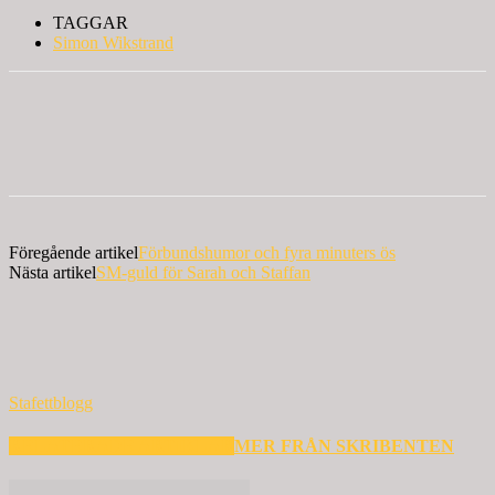
TAGGAR
Simon Wikstrand
Föregående artikel
Förbundshumor och fyra minuters ös
Nästa artikel
SM-guld för Sarah och Staffan
Stafettblogg
RELATERADE ARTIKLAR
MER FRÅN SKRIBENTEN