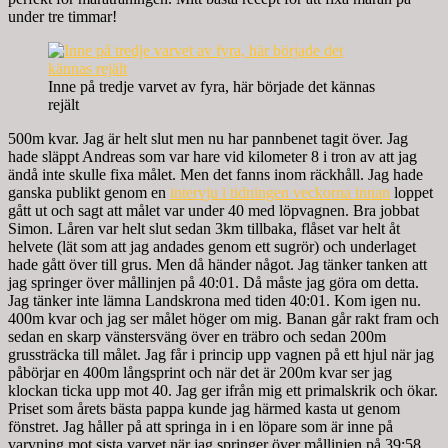
under tre timmar!
Inne på tredje varvet av fyra, här började det kännas
rejält
500m kvar. Jag är helt slut men nu har pannbenet tagit över. Jag
hade släppt Andreas som var hare vid kilometer 8 i tron av att jag
ändå inte skulle fixa målet. Men det fanns inom räckhåll. Jag hade
ganska publikt genom en
intervju i tidningen veckorna innan
loppet
gått ut och sagt att målet var under 40 med löpvagnen. Bra jobbat
Simon. Låren var helt slut sedan 3km tillbaka, flåset var helt åt
helvete (lät som att jag andades genom ett sugrör) och underlaget
hade gått över till grus. Men då händer något. Jag tänker tanken att
jag springer över mållinjen på 40:01. Då måste jag göra om detta.
Jag tänker inte lämna Landskrona med tiden 40:01. Kom igen nu.
400m kvar och jag ser målet höger om mig. Banan går rakt fram och
sedan en skarp vänstersväng över en träbro och sedan 200m
grussträcka till målet. Jag får i princip upp vagnen på ett hjul när jag
påbörjar en 400m långsprint och när det är 200m kvar ser jag
klockan ticka upp mot 40. Jag ger ifrån mig ett primalskrik och ökar.
Priset som årets bästa pappa kunde jag härmed kasta ut genom
fönstret. Jag håller på att springa in i en löpare som är inne på
varvning mot sista varvet när jag springer över mållinjen på 39:58.