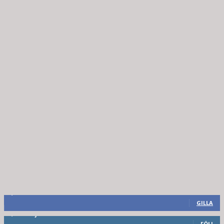
8,660
Fans
GILLA
6,714
Följare
FÖLJ