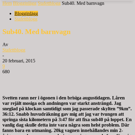
Hem
Blogginlägg
Stafettblogg
Sub40. Med barnvagn
Blogginlägg
Stafettblogg
Sub40. Med barnvagn
Av
Stafettblogg
-
20 februari, 2015
9
680
Svetten rann ner i ögonen i den brisiga augustidagen. Låren
var rejält mosiga och andningen var starkt ansträngd. Jag
sneglad på klockan samtidigt som jag passerade skylten ”9km”.
36:12. Snabb huvudräkning gav mig att jag var tvungen att
springa sista kilometern på 3:47 för att fixa sub40 på loppet. En
vanlig dag skulle detta inte vara några som helst problem. Där
fanns bara en utmaning. 20kg vagnen innehållandes min 2-