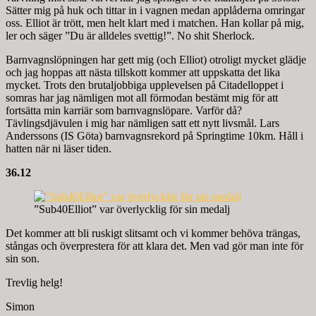
Sätter mig på huk och tittar in i vagnen medan applåderna omringar
oss. Elliot är trött, men helt klart med i matchen. Han kollar på mig,
ler och säger ”Du är alldeles svettig!”. No shit Sherlock.
Barnvagnslöpningen har gett mig (och Elliot) otroligt mycket glädje
och jag hoppas att nästa tillskott kommer att uppskatta det lika
mycket. Trots den brutaljobbiga upplevelsen på Citadelloppet i
somras har jag nämligen mot all förmodan bestämt mig för att
fortsätta min karriär som barnvagnslöpare. Varför då?
Tävlingsdjävulen i mig har nämligen satt ett nytt livsmål. Lars
Anderssons (IS Göta) barnvagnsrekord på Springtime 10km. Håll i
hatten när ni läser tiden.
36.12
”Sub40Elliot” var överlycklig för sin medalj
Det kommer att bli ruskigt slitsamt och vi kommer behöva trängas,
stångas och överprestera för att klara det. Men vad gör man inte för
sin son.
Trevlig helg!
Simon