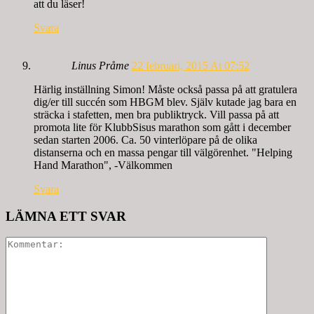
att du läser!
Svara
Linus Pråme
22 februari, 2015 At 07:52
Härlig inställning Simon! Måste också passa på att gratulera
dig/er till succén som HBGM blev. Själv kutade jag bara en
sträcka i stafetten, men bra publiktryck. Vill passa på att
promota lite för KlubbSisus marathon som gått i december
sedan starten 2006. Ca. 50 vinterlöpare på de olika
distanserna och en massa pengar till välgörenhet. "Helping
Hand Marathon", -Välkommen
Svara
LÄMNA ETT SVAR