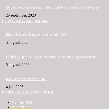
De galna reglerna fortsätter sätta stopp för motionsloppen i Sverige
26 september, 2020
POPULÄRA ARTIKLAR
Bildspel Sparbanksjoggen Katrineholm 2026
5 augusti, 2026
Landslagslöpare satte nya banrekord i Sparbanksjoggen Katrineholm
5 augusti, 2026
Resultat Strömstadmilen 2026
4 juli, 2026
POPULÄRA KATEGORIER
Nyheter
1520
Aktuellt
1189