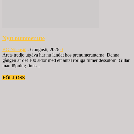
Nytt nummer ute
BG Nilensjö
-
6 augusti, 2026
0
Årets tredje utgåva har nu landat hos prenumeranterna. Denna
gången är det 100 sidor med ett antal rörliga filmer dessutom. Gillar
man löpning finns...
FÖLJ OSS