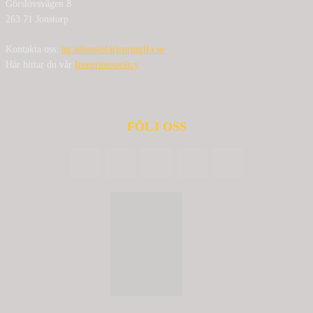
Görslövsvägen 8
263 71 Jonstorp
Kontakta oss:
bg.nilensjo[at]springlfa.se
Här hittar du vår
Integritetspolicy
FÖLJ OSS