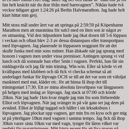
fan helt knäckt när du drar ifrån med barnvagnen”. Niklas hade två
veckor tidigare gjort 1:24:26 på Berlin Halvmarathon. Jag hade helt
klart hittat min grej.
Mitt stora mål under året var att springa på 2:59:59 på Köpenhamn
Marathon men att maraträna för sub3 med en liten son är något av
en utmaning. Vid den tidpunkten hade jag ökat dosen till 5-6 löppass
i veckan och oftast blev 2-3 av dessa distanspass eller transportpass
med löpvagnen. Jag planerade in löppassen noggrant för att det
skulle funka med min sons rutiner. Han älskade när jag sprang med
honom i vagnen men under vissa premisser. Antingen sprang vi vid
lunch och då somnade han efter 5min i vagnen. Perfekt, han får sin
middagsvila och jag får min träning. Win-win. Eller så körde vi ett
kvällspass med klubben och då fick vi checka schemat så att
underlaget funkar för löpvagn OCH se till att det var som ett väloljat
maskineri med mat, kläder etc. för att hinna få ihop det till
träningsstart 17:30. Ett av mina absoluta favoritpass var långpassen
på helgen med inslag av löpvagn. Jag stack ut 07:00 och körde
20km. När jag hade 1km kvar ringde jag min fru som förberedde
Elliot och löpvagnen. När jag svänger in på vår gata ser jag dem på
avstånd. Elliot är löjligt taggad och håller i sin leksaksbuss i
löpvagnen. Jag plockar upp vagnen, ger min fru en kyss och ger mig
ut på ytterligare 10km med vagnen i samma tempo. Jag fick då ihop
30km varav sista 10km var med vagn, tyngre för låren vilket var
perfekt för maraträningen. Mitt bästa recept för att fixa maran på