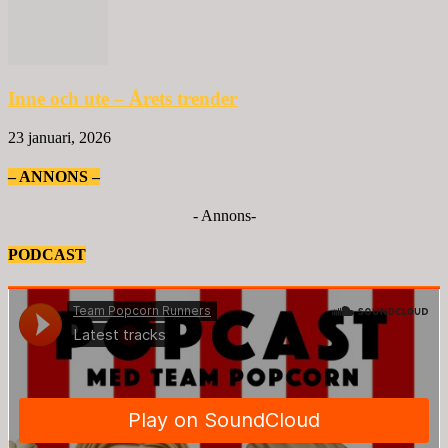
Inne och ute – Årets trender
23 januari, 2026
– ANNONS –
- Annons-
PODCAST