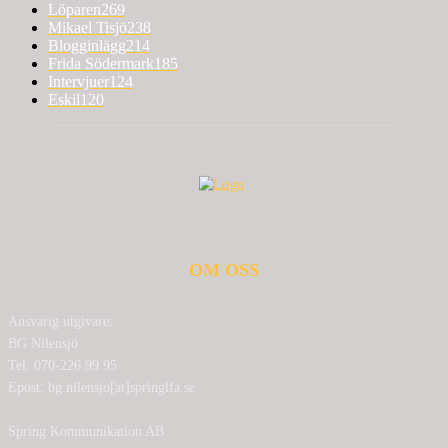
Löparen
269
Mikael Tisjö
238
Blogginlägg
214
Frida Södermark
185
Intervjuer
124
Eskil
120
OM OSS
Ansvarig utgivare:
BG Nilensjö
Tel: 070-226 99 95
Epost: bg.nilensjo[at]springlfa.se
Spring Kommunikation AB