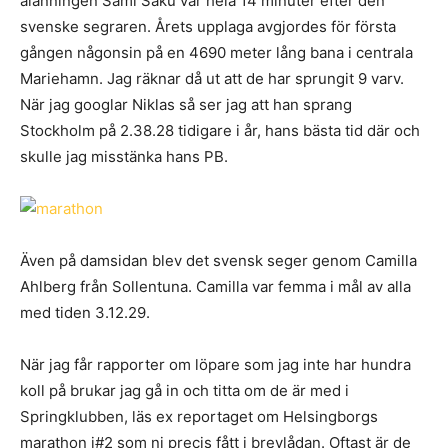
ålänningen Sami Saku var hela 14 minuter efter den
svenske segraren. Årets upplaga avgjordes för första
gången någonsin på en 4690 meter lång bana i centrala
Mariehamn. Jag räknar då ut att de har sprungit 9 varv.
När jag googlar Niklas så ser jag att han sprang
Stockholm på 2.38.28 tidigare i år, hans bästa tid där och
skulle jag misstänka hans PB.
Även på damsidan blev det svensk seger genom Camilla
Ahlberg från Sollentuna. Camilla var femma i mål av alla
med tiden 3.12.29.
När jag får rapporter om löpare som jag inte har hundra
koll på brukar jag gå in och titta om de är med i
Springklubben, läs ex reportaget om Helsingborgs
marathon i#2 som ni precis fått i brevlådan. Oftast är de