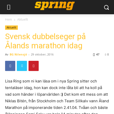
Hem
Aktuellt
Aktuellt
Svensk dubbelseger på
Ålands marathon idag
Av
BG Nilensjö
-
29 oktober, 2016
47
0
Lisa Ring som ni kan läsa om i nya Spring sitter och
tentaläser idag, hon kan dock inte låta bli att ha koll på
vad som händer i löparvärlden
:)
Det kom ett mess om att
Niklas Bitén, från Stockholm och Team Sillkalv vann Åland
Marathon på imponerande tiden 2.41.04. Tvåan och bäste