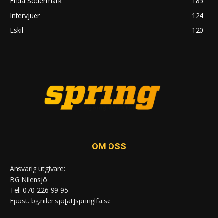
Frida Södermark
185
Intervjuer
124
Eskil
120
OM OSS
Ansvarig utgivare:
BG Nilensjö
Tel: 070-226 99 95
Epost: bg.nilensjo[at]springlfa.se