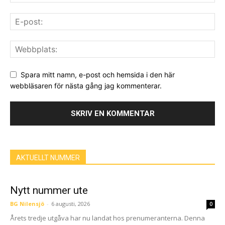
Spara mitt namn, e-post och hemsida i den här
webbläsaren för nästa gång jag kommenterar.
AKTUELLT NUMMER
Nytt nummer ute
BG Nilensjö
-
6 augusti, 2026
0
Årets tredje utgåva har nu landat hos prenumeranterna. Denna