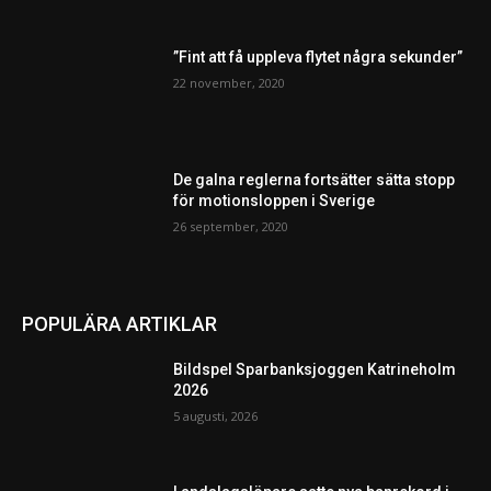
”Fint att få uppleva flytet några sekunder”
22 november, 2020
De galna reglerna fortsätter sätta stopp
för motionsloppen i Sverige
26 september, 2020
POPULÄRA ARTIKLAR
Bildspel Sparbanksjoggen Katrineholm
2026
5 augusti, 2026