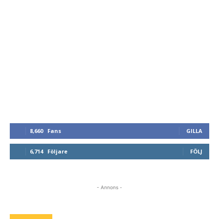
8,660
Fans
GILLA
6,714
Följare
FÖLJ
- Annons -