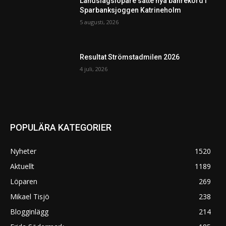
Landslagslöpare satte nya banrekord i
Sparbanksjoggen Katrineholm
5 augusti, 2026
Resultat Strömstadmilen 2026
4 juli, 2026
POPULÄRA KATEGORIER
Nyheter
1520
Aktuellt
1189
Löparen
269
Mikael Tisjö
238
Blogginlägg
214