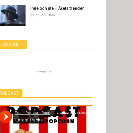
Inne och ute – Årets trender
23 januari, 2026
– ANNONS –
- Annons-
PODCAST