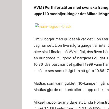
VVM i Perth fortsätter med svenska framgång
uppe i 10 medaljer. Idag är det Mikael Mag
Om vi börjar med guldet så var det Lion Ma
Jag har sett Lion live några gånger, är inte 
blev sist i finalen på VVM i fjol, dvs även h
en hundradel till godo så bärgades guldet. L
10.86, dvs bäst när det gäller! 1999 vann ha
– måste ses som riktigt bra att göra 10.86 17
Mattias som vann guldet i 10-kampen i går sp
Mattias gjorde ett kontrollerat lopp och kom
Mikael rapporterar vidare att Linda Holmstr
längd 32.88 i spjut (pers), 2.33 på 800m, ho