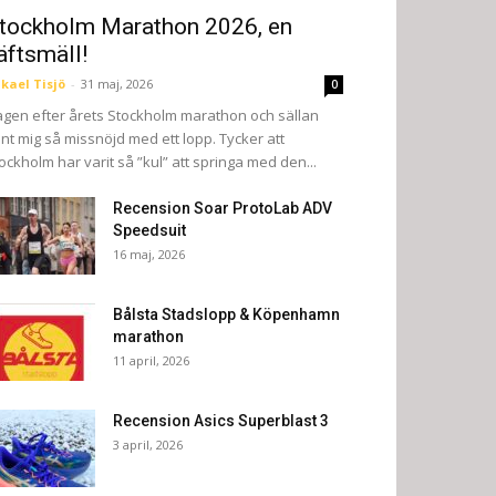
tockholm Marathon 2026, en
äftsmäll!
kael Tisjö
-
31 maj, 2026
0
gen efter årets Stockholm marathon och sällan
nt mig så missnöjd med ett lopp. Tycker att
ockholm har varit så ”kul” att springa med den...
Recension Soar ProtoLab ADV
Speedsuit
16 maj, 2026
Bålsta Stadslopp & Köpenhamn
marathon
11 april, 2026
Recension Asics Superblast 3
3 april, 2026