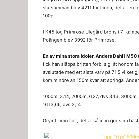
slutsumman blev 4211 för Linda, det är en fö
100p.
I K45 tog Primrose Ulegård brons i 7-kampe
Poängen blev 3992 för Primrose.
En av mina stora idoler, Anders Dahl i M50 t
fick han släppa britten förbi sig, åt honom 
avslutade med ett sista varv på 71.5 vilket g
kom mindre än 150m kvar att springa. Ander
1000m, 3.14, 2000m, 6,27, dvs 3,13, 3000m, 
16.13,66, dvs 3,14
Grymt jämn fart, det är så man gör sina bästa