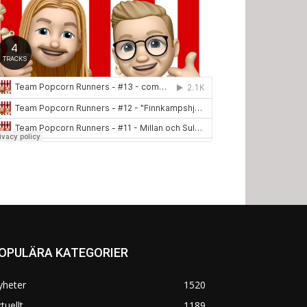
OPULÄRA KATEGORIER
yheter
1520
tuellt
1189