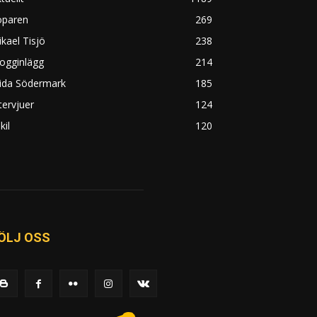
öparen
269
kael Tisjö
238
ogginlägg
214
rida Södermark
185
tervjuer
124
kil
120
ÖLJ OSS