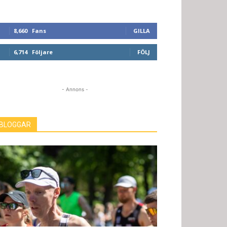
8,660
Fans
GILLA
6,714
Följare
FÖLJ
- Annons -
BLOGGAR