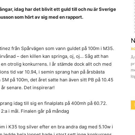
ar, idag har det blivit ett guld till och nu är Sverige
nusson som hört av sig med en rapport.
N
rtinez från Spårvägen som vann guldet på 100m i M35.
BG
förvånad – den killen kan springa, oj, oj… Såg att han
År
pr
är en otrolig konkurrens. I år stämde dock allt och med
me
ions tid var 10.94, i semin sprang han på årsbästa
lö
n SM på 100m, det året satte han även sitt PB på 10.45
 år senare. Det inspirerar!
rang idag till sig en finalplats på 400mh på 60.72.
 2:a i mål. Finalen går på måndag
öm i K35 tog silver efter en bra andra dag med 5.10w i
n ledde hela loppet hade i stort sett inge konkurrens,