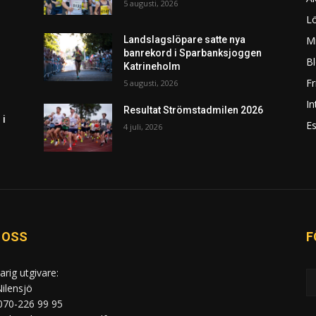
5 augusti, 2026
L
Mi
Landslagslöpare satte nya
banrekord i Sparbanksjoggen
Bl
Katrineholm
F
5 augusti, 2026
In
Resultat Strömstadmilen 2026
 i
Es
4 juli, 2026
 OSS
F
arig utgivare:
ilensjö
 070-226 99 95