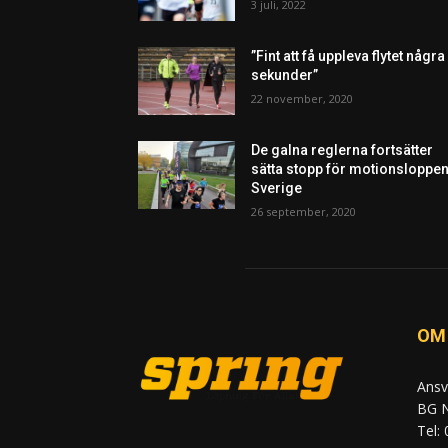
3 juli, 2022
”Fint att få uppleva flytet några
sekunder”
22 november, 2020
De galna reglerna fortsätter
sätta stopp för motionsloppen
Sverige
26 september, 2020
OM
Ansv
BG N
Tel: