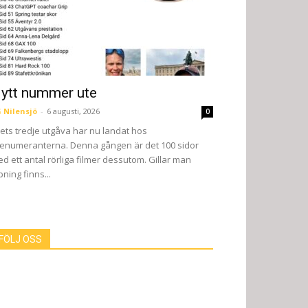
ytt nummer ute
 Nilensjö
-
6 augusti, 2026
0
ets tredje utgåva har nu landat hos
enumeranterna. Denna gången är det 100 sidor
d ett antal rörliga filmer dessutom. Gillar man
pning finns...
FÖLJ OSS