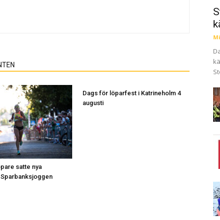
S
k
Mi
Da
kä
NTEN
St
Dags för löparfest i Katrineholm 4
augusti
pare satte nya
i Sparbanksjoggen