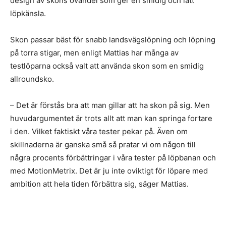
design av skons ovandel som ger en smidig och lätt
löpkänsla.
Skon passar bäst för snabb landsvägslöpning och löpning
på torra stigar, men enligt Mattias har många av
testlöparna också valt att använda skon som en smidig
allroundsko.
– Det är förstås bra att man gillar att ha skon på sig. Men
huvudargumentet är trots allt att man kan springa fortare
i den. Vilket faktiskt våra tester pekar på. Även om
skillnaderna är ganska små så pratar vi om någon till
några procents förbättringar i våra tester på löpbanan och
med MotionMetrix. Det är ju inte oviktigt för löpare med
ambition att hela tiden förbättra sig, säger Mattias.