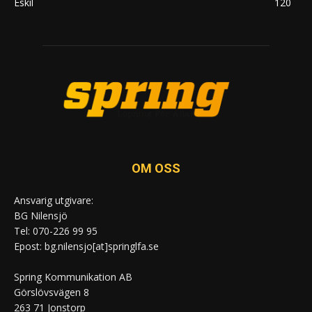
Eskil
120
OM OSS
Ansvarig utgivare:
BG Nilensjö
Tel: 070-226 99 95
Epost: bg.nilensjo[at]springlfa.se
Spring Kommunikation AB
Görslövsvägen 8
263 71 Jonstorp