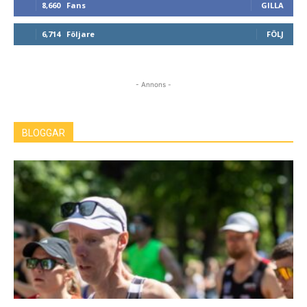
8,660
Fans
GILLA
6,714
Följare
FÖLJ
- Annons -
BLOGGAR