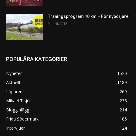
Träningsprogram 10 km – För nybörjare!
9 april, 2015
POPULÄRA KATEGORIER
Nyheter
1520
Aktuellt
1189
Löparen
269
Mikael Tisjö
238
Blogginlägg
214
Frida Södermark
185
Intervjuer
124