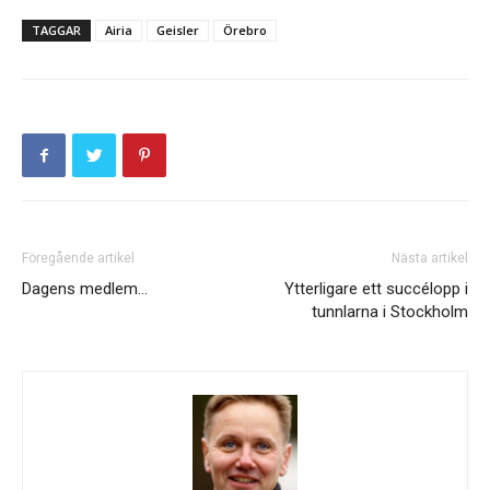
TAGGAR
Airia
Geisler
Örebro
Föregående artikel
Nästa artikel
Dagens medlem…
Ytterligare ett succélopp i
tunnlarna i Stockholm