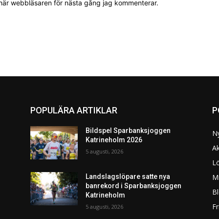
 här webbläsaren för nästa gång jag kommenterar.
POPULÄRA ARTIKLAR
P
Bildspel Sparbanksjoggen
N
Katrineholm 2026
Ak
5 augusti, 2026
L
Mi
Landslagslöpare satte nya
banrekord i Sparbanksjoggen
Bl
Katrineholm
F
5 augusti, 2026