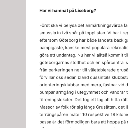
Har vi hamnat på Liseberg?
Först ska vi belysa det anmärkningsvärda fa
smussla in två spår på topplistan. Vi har i 
eftersom Göteborg har både landets backigas
pampigaste, kanske mest populära rekreatio
göra ett undantag. Nu har vi alltså kommit ti
göteborgarnas stolthet och en spårcentral så
från parkeringen ner till väletablerade gru
förvillar oss sedan bland dussintals klubbst
orienteringsklubbar med mera, fastnar vid d
pumpar armgång i utegymmet och vandrar till 
föreningslokaler. Det tog ett tag att hitta r
Massor av folk rör sig längs Grusåttan, det 
terrängspåren mäter 10 respektive 18 kilome
passa är det förmodligen bara att hoppa på