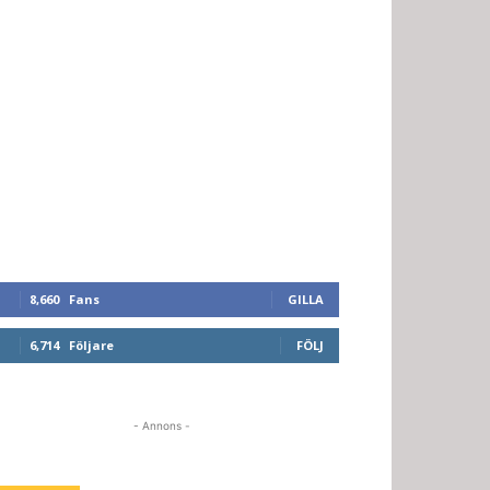
8,660
Fans
GILLA
6,714
Följare
FÖLJ
- Annons -