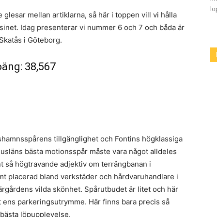
lö
glesar mellan artiklarna, så här i toppen vill vi hålla
asinet. Idag presenterar vi nummer 6 och 7 och båda är
Skatås i Göteborg.
oäng: 38,567
shamnsspårens tillgänglighet och Fontins högklassiga
husläns bästa motionsspår måste vara något alldeles
nt så högtravande adjektiv om terrängbanan i
ymt placerad bland verkstäder och hårdvaruhandlare i
ärgårdens vilda skönhet. Spårutbudet är litet och här
t ens parkeringsutrymme. Här finns bara precis så
 bästa löpupplevelse.