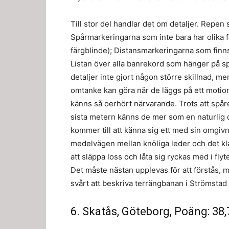
Till stor del handlar det om detaljer. Repen
Spårmarkeringarna som inte bara har olika fär
färgblinde); Distansmarkeringarna som finn
Listan över alla banrekord som hänger på sp
detaljer inte gjort någon större skillnad, me
omtanke kan göra när de läggs på ett motion
känns så oerhört närvarande. Trots att spåre
sista metern känns de mer som en naturlig d
kommer till att känna sig ett med sin omgiv
medelvägen mellan knöliga leder och det kla
att släppa loss och låta sig ryckas med i fl
Det måste nästan upplevas för att förstås, 
svårt att beskriva terrängbanan i Strömstad
6. Skatås, Göteborg, Poäng: 38