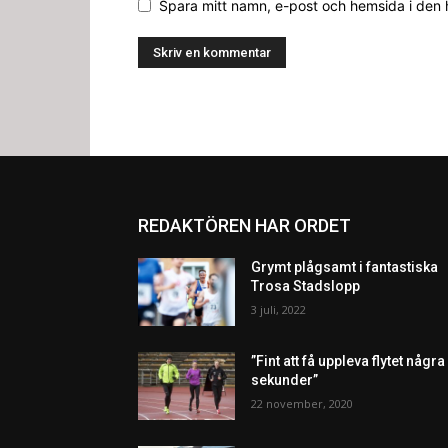
Spara mitt namn, e-post och hemsida i den
REDAKTÖREN HAR ORDET
Grymt plågsamt i fantastiska
Trosa Stadslopp
3 juli, 2022
”Fint att få uppleva flytet några
sekunder”
22 november, 2020