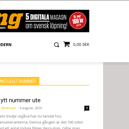
NDERN
0,00 SEK
AKTUELLT NUMMER
ytt nummer ute
 Nilensjö
-
6 augusti, 2026
0
ets tredje utgåva har nu landat hos
enumeranterna. Denna gången är det 100 sidor
d ett antal rörliga filmer dessutom. Gillar man