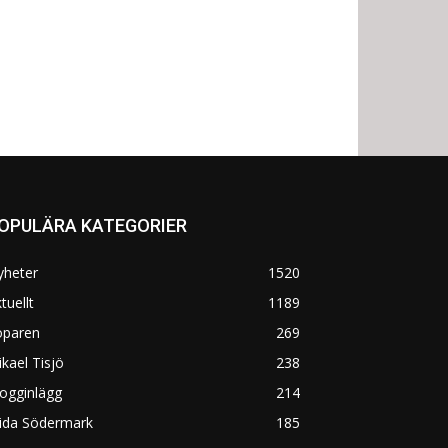
OPULÄRA KATEGORIER
yheter
1520
tuellt
1189
öparen
269
kael Tisjö
238
ogginlägg
214
rida Södermark
185