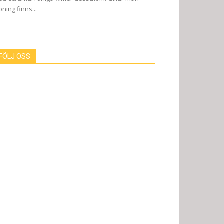
pning finns...
FÖLJ OSS