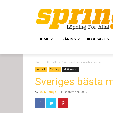
HOME
TRÄNING
BLOGGARE
Hem
Aktuellt
Sveriges bästa motionsspår
Aktuellt
Träning
Motionsspår
Sveriges bästa 
Av
BG Nilensjö
-
14 september, 2017