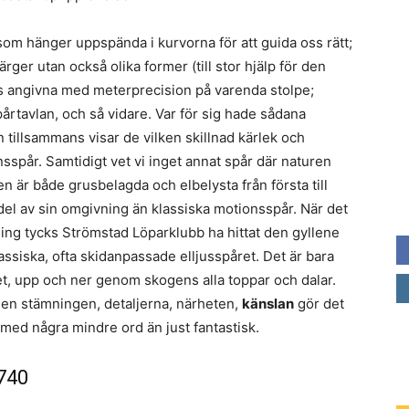
 som hänger uppspända i kurvorna för att guida oss rätt;
ger utan också olika former (till stor hjälp för den
s angivna med meterprecision på varenda stolpe;
årtavlan, och så vidare. Var för sig hade sådana
n tillsammans visar de vilken skillnad kärlek och
sspår. Samtidigt vet vi inget annat spår där naturen
n är både grusbelagda och elbelysta från första till
el av sin omgivning än klassiska motionsspår. När det
ning tycks Strömstad Löparklubb ha hittat den gyllene
ssiska, ofta skidanpassade elljusspåret. Det är bara
ytet, upp och ner genom skogens alla toppar och dalar.
men stämningen, detaljerna, närheten,
känslan
gör det
 med några mindre ord än just fantastisk.
,740