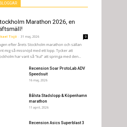
BLOGGAR
tockholm Marathon 2026, en
äftsmäll!
kael Tisjö
-
31 maj, 2026
0
gen efter årets Stockholm marathon och sällan
nt mig så missnöjd med ett lopp. Tycker att
ockholm har varit så ”kul” att springa med den...
Recension Soar ProtoLab ADV
Speedsuit
16 maj, 2026
Bålsta Stadslopp & Köpenhamn
marathon
11 april, 2026
Recension Asics Superblast 3