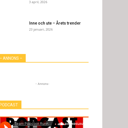
3 april, 2026
Inne och ute – Årets trender
23 januari, 2026
– ANNONS –
- Annons-
PODCAST