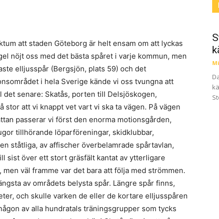
S
ktum att staden Göteborg är helt ensam om att lyckas
k
regel nöjt oss med det bästa spåret i varje kommun, men
Mi
te elljusspår (Bergsjön, plats 59) och det
Da
nsområdet i hela Sverige kände vi oss tvungna att
kä
ll det senare: Skatås, porten till Delsjöskogen,
St
 stor att vi knappt vet vart vi ska ta vägen. På vägen
såttan passerar vi först den enorma motionsgården,
ugor tillhörande löparföreningar, skidklubbar,
en ståtliga, av affischer överbelamrade spårtavlan,
sist över ett stort gräsfält kantat av ytterligare
ätt, men väl framme var det bara att följa med strömmen.
längsta av områdets belysta spår. Längre spår finns,
ter, och skulle varken de eller de kortare elljusspåren
 någon av alla hundratals träningsgrupper som tycks