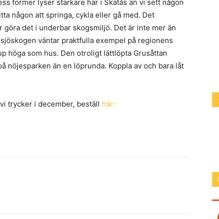
dess former lyser starkare här i Skatås än vi sett någon
tta någon att springa, cykla eller gå med. Det
r göra det i underbar skogsmiljö. Det är inte mer än
Delsjöskogen väntar praktfulla exempel på regionens
up höga som hus. Den otroligt lättlöpta Grusåttan
å nöjesparken än en löprunda. Koppla av och bara låt
vi trycker i december, beställ
här: