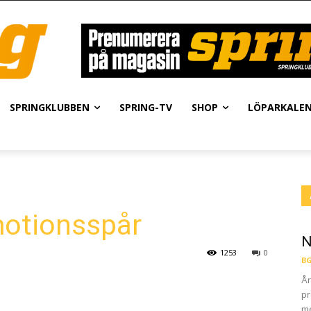
SPRINGKLUBBEN
SPRING-TV
SHOP
LÖPARKALE
motionsspår
N
1253
0
BG
År
pr
me