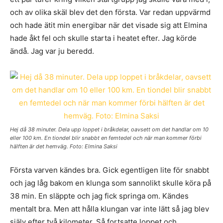
och av olika skäl blev det den första. Var redan uppvärmd
och hade ätit min energibar när det visade sig att Elmina
hade åkt fel och skulle starta i heatet efter. Jag körde
ändå. Jag var ju beredd.
Hej då 38 minuter. Dela upp loppet i bråkdelar, oavsett om det handlar om 10
eller 100 km. En tiondel blir snabbt en femtedel och när man kommer förbi
hälften är det hemväg. Foto: Elmina Saksi
Första varven kändes bra. Gick egentligen lite för snabbt
och jag låg bakom en klunga som sannolikt skulle köra på
38 min. En släppte och jag fick springa om. Kändes
mentalt bra. Men att hålla klungan var inte lätt så jag blev
själv efter två kilometer. Så fortsatte loppet och