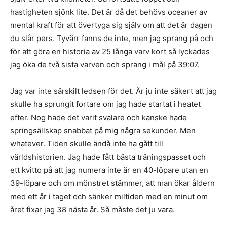
hastigheten sjönk lite. Det är då det behövs oceaner av
mental kraft för att övertyga sig själv om att det är dagen
du slår pers. Tyvärr fanns de inte, men jag sprang på och
för att göra en historia av 25 långa varv kort så lyckades
jag öka de två sista varven och sprang i mål på 39:07.
Jag var inte särskilt ledsen för det. Är ju inte säkert att jag
skulle ha sprungit fortare om jag hade startat i heatet
efter. Nog hade det varit svalare och kanske hade
springsällskap snabbat på mig några sekunder. Men
whatever. Tiden skulle ändå inte ha gått till
världshistorien. Jag hade fått bästa träningspasset och
ett kvitto på att jag numera inte är en 40-löpare utan en
39-löpare och om mönstret stämmer, att man ökar åldern
med ett år i taget och sänker miltiden med en minut om
året fixar jag 38 nästa år. Så måste det ju vara.