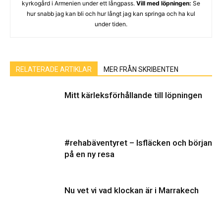
kyrkogård i Armenien under ett långpass.
Vill med löpningen:
Se
hur snabb jag kan bli och hur långt jag kan springa och ha kul
under tiden.
RELATERADE ARTIKLAR
MER FRÅN SKRIBENTEN
Mitt kärleksförhållande till löpningen
#rehabäventyret – Isfläcken och början
på en ny resa
Nu vet vi vad klockan är i Marrakech