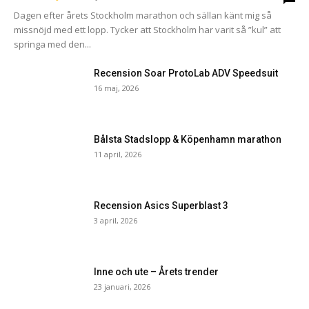
Dagen efter årets Stockholm marathon och sällan känt mig så
missnöjd med ett lopp. Tycker att Stockholm har varit så ”kul” att
springa med den...
Recension Soar ProtoLab ADV Speedsuit
16 maj, 2026
Bålsta Stadslopp & Köpenhamn marathon
11 april, 2026
Recension Asics Superblast 3
3 april, 2026
Inne och ute – Årets trender
23 januari, 2026