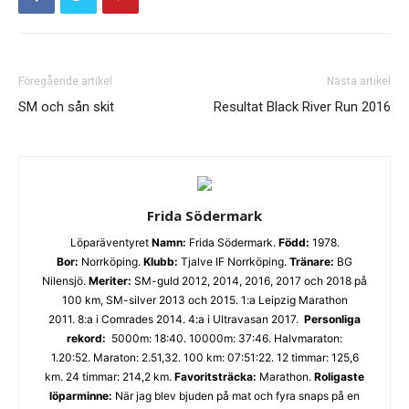
Föregående artikel
Nästa artikel
SM och sån skit
Resultat Black River Run 2016
Frida Södermark
Löparäventyret
Namn:
Frida Södermark.
Född:
1978.
Bor:
Norrköping.
Klubb:
Tjalve IF Norrköping.
Tränare:
BG
Nilensjö.
Meriter:
SM-guld 2012, 2014, 2016, 2017 och 2018 på
100 km, SM-silver 2013 och 2015. 1:a Leipzig Marathon
2011. 8:a i Comrades 2014. 4:a i Ultravasan 2017.
Personliga
rekord:
5000m: 18:40. 10000m: 37:46. Halvmaraton:
1.20:52. Maraton: 2.51,32. 100 km: 07:51:22. 12 timmar: 125,6
km. 24 timmar: 214,2 km.
Favoritsträcka:
Marathon.
Roligaste
löparminne:
När jag blev bjuden på mat och fyra snaps på en