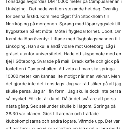
I onsdags avgjordes DM 10000 meter på Campusarenan i
Linköping. Det hade varit en stekande het dag. Ovanlig
för denna årstid. Kom med tåget från Stockholm till
Norrköping på morgonen. Sprang med löparryggsäck till
flygplatsen på ett möte. Möte i flygledartornet. Coolt. Om
framtida löparäventyr. Liftade med flygbolagsmannen till
Linköping. Han skulle ändå vidare mot Göteborg. Låg i
gräset utanför universitetet. Hade ett skypemöte med en
tjej i Göteborg. Svarade på mail. Drack kaffe och gick på
toaletten i Campushallen. Att veta att man ska springa
10000 meter kan kännas lite motigt när man vaknar. Men
det gjorde inte det i onsdags. Jag var rätt säker på att jag
skulle persa. Jag är i fin form. Jag skulle dock inte persa
så mycket. För det är dumt. Då är det svårare att persa
nästa gång. Sex sekunder skulle bli lagom. Springa på
38:30 var planen. Gick till arenan och träffade
klubbkompisarna och andra löpare. Värmde upp. Det var
ett par turer kring vilken startgrupp jag skulle vara med i,