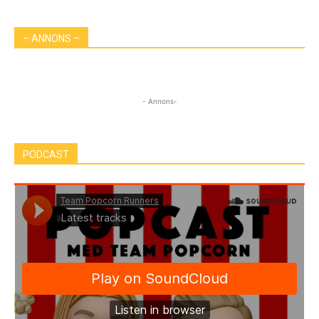
– ANNONS –
- Annons-
PODCAST