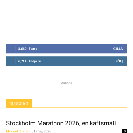
8,660
Fans
GILLA
6,714
Följare
FÖLJ
- Annons -
BLOGGAR
Stockholm Marathon 2026, en käftsmäll!
Mikael Tisjö
-
31 maj, 2026
0