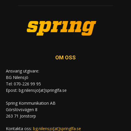
OM OSS
Ansvarig utgivare:
BG Nilensjö
Tel: 070-226 99 95
Epost: bg.nilensjo[at]springlfa.se
Spring Kommunikation AB
Görslövsvägen 8
263 71 Jonstorp
Kontakta oss:
bg.nilensjo[at]springlfa.se