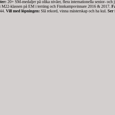
ter:
20+ SM-medaljer på olika nivåer, flera internationella senior- o
ellt i M22-klassen på EM i terräng och Finnkampsvinnare 2016 & 2017.
Fa
,44.
Vill med löpningen:
Slå rekord, vinna mästerskap och ha kul.
Ser