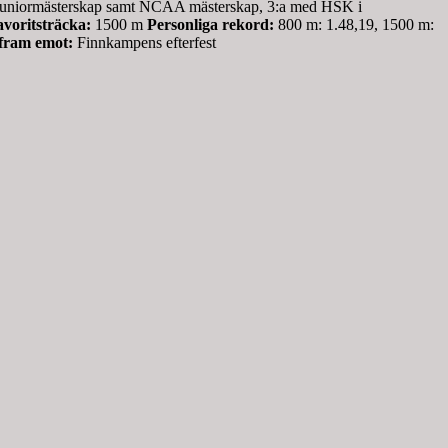
ch juniormästerskap samt NCAA mästerskap, 3:a med HSK i
voritsträcka:
1500 m
Personliga rekord:
800 m: 1.48,19, 1500 m:
 fram emot:
Finnkampens efterfest