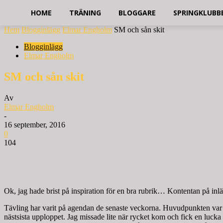
HOME
TRÄNING
BLOGGARE
SPRINGKLUBB
Hem
Blogginlägg
Elmar Engholm
SM och sån skit
Blogginlägg
Elmar Engholm
SM och sån skit
Av
Elmar Engholm
-
16 september, 2016
0
104
Ok, jag hade brist på inspiration för en bra rubrik… Kontentan på in
Tävling har varit på agendan de senaste veckorna. Huvudpunkten var 
nästsista upploppet. Jag missade lite när rycket kom och fick en lucka