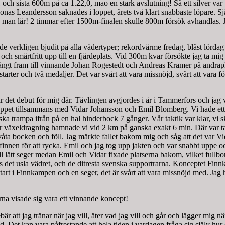
och sista 600m på ca 1.22,0, mao en stark avslutning! Så ett silver var j
Jonas Leandersson saknades i loppet, årets två klart snabbaste löpare. Sj
 man lär! 2 timmar efter 1500m-finalen skulle 800m försök avhandlas. Ja
e verkligen bjudit på alla vädertyper; rekordvärme fredag, blåst lördag 
ch smärtfritt upp till en fjärdeplats. Vid 300m kvar försökte jag ta mi
ångt fram till vinnande Johan Rogestedt och Andreas Kramer på andraplat
starter och två medaljer. Det var svårt att vara missnöjd, svårt att vara f
det debut för mig där. Tävlingen avgjordes i år i Tammerfors och jag var
pet tillsammans med Vidar Johansson och Emil Blomberg. Vi hade ett st
ka trampa ifrån på en hal hinderbock 7 gånger. Vår taktik var klar, vi sk
r växeldragning hamnade vi vid 2 km på ganska exakt 6 min. Där var tank
ta bocken och föll. Jag märkte fallet bakom mig och såg att det var Vida
a finnen för att rycka. Emil och jag tog upp jakten och var snabbt uppe oc
ill lätt seger medan Emil och Vidar fixade platserna bakom, vilket full
 trots det usla vädret, och de ditresta svenska supportrarna. Konceptet F
i Finnkampen och en seger, det är svårt att vara missnöjd med. Jag hopp
na visade sig vara ett vinnande koncept!
är att jag tränar när jag vill, äter vad jag vill och går och lägger mig nä
. Det kan vara påfrestande att hela tiden i vardagen fråga sig själv hur