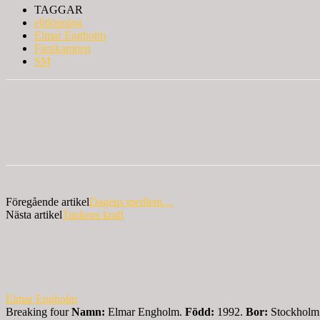
TAGGAR
elitlöpning
Elmar Engholm
Finnkampen
SM
Föregående artikel
Dagens medlem…
Nästa artikel
Tankens kraft
Elmar Engholm
Breaking four
Namn:
Elmar Engholm.
Född:
1992.
Bor:
Stockhol