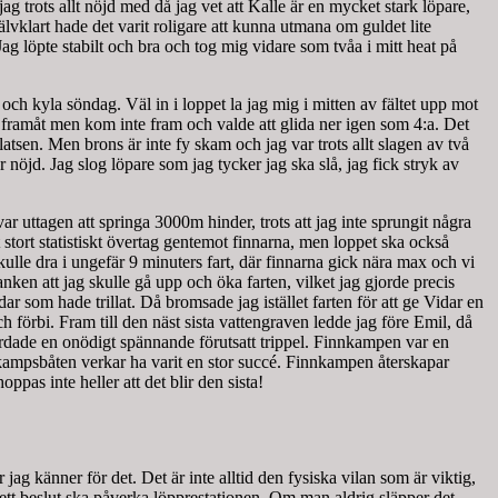
ag trots allt nöjd med då jag vet att Kalle är en mycket stark löpare,
älvklart hade det varit roligare att kunna utmana om guldet lite
g löpte stabilt och bra och tog mig vidare som tvåa i mitt heat på
och kyla söndag. Väl in i loppet la jag mig i mitten av fältet upp mot
g framåt men kom inte fram och valde att glida ner igen som 4:a. Det
sen. Men brons är inte fy skam och jag var trots allt slagen av två
ör nöjd. Jag slog löpare som jag tycker jag ska slå, jag fick stryk av
 uttagen att springa 3000m hinder, trots att jag inte sprungit några
ort statistiskt övertag gentemot finnarna, men loppet ska också
ulle dra i ungefär 9 minuters fart, där finnarna gick nära max och vi
en att jag skulle gå upp och öka farten, vilket jag gjorde precis
r som hade trillat. Då bromsade jag istället farten för att ge Vidar en
h förbi. Fram till den näst sista vattengraven ledde jag före Emil, då
bordade en onödigt spännande förutsatt trippel. Finnkampen var en
innkampsbåten verkar ha varit en stor succé. Finnkampen återskapar
as inte heller att det blir den sista!
r jag känner för det. Det är inte alltid den fysiska vilan som är viktig,
 ett beslut ska påverka löpprestationen. Om man aldrig släpper det