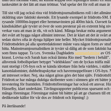
tankesättet är det lätt att man tröttnar. Vad spelar det för roll att man 
Till sist vill jag också röra vid friidrottsjournalistikens roll i det allmä
skildring utav faktiskt skeende. Ett lysande exempel är friidrotts-SM.
rysande 10000m-loppet eller hemmavinsten på 400m häck. Oavsett faktisk
kändiskåthet går tyvärr ut över de som presterar på en extremt hög nivå
verkar vara att man är rik, vit och känd. Många brukar möta argumentet 
det svårt att bygga något allmänt intresse. Det är klart att det är svårt
sedan skrivs ofta är dynga hjälper inte heller. Mycket friidrottsjourna
Friidrottsdelen på alla sportredaktioner måste vara någon form av str
hitta. Mainstreamjournalistiken är tyvärr så dålig att de som faktiskt har 
som finns tappar. Ta t.ex. Svenska Dagbladets
sammanfattning
av OS f
krasst. Lovisa och Sarah kan också lämna Rio med ”hedern i behåll”. C
allsvensk fotbollspelare betyget ”världsklass” om de lyckas träffa mål
runt storögt i OS-byn och se kända idrottare från hela världen, i stället
kanotslalomister, dubbeltrapskyttar och havremoppeförare i OS-byn. Någo
att intresset sviker. Nej, ska något göras görs det bäst själv. Friidrot
Friidrott.se har många duktiga skribenter som i sömnen gör ett bättre 
investering för framtiden. Friidrottsföreningar har också ett ansvar. 
Hässelby, klart underkänt. Tävlingsrapporter publiceras sparsamt och säll
många föreningar. Föreningar måste bli bättre på att ge chansen till et
dedikerade källor för vår dos av friidrott och löpning! ;)
På återläsande!