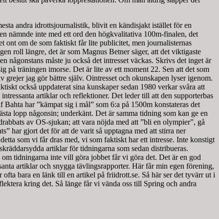
esta andra idrottsjournalistik, blivit en kändisjakt istället för en
 men nämnde inte med ett ord den högkvalitativa 100m-finalen, det
ont om de som faktiskt får lite publicitet, men journalisternas
gen roll längre, det är som Magnus Betner säger, att det viktigaste
men någonstans måste ju också det intresset väckas. Skrivs det inget är
å sig på träningen imorse. Det är lite av ett moment 22. Sen att det som
av grejer jag gör bättre själv. Ointresset och okunskapen lyser igenom.
aktiskt också uppdaterat sina kunskaper sedan 1980 verkar svåra att
 intressanta artiklar och reflektioner. Det leder till att den supporterbas
f Bahta har ”kämpat sig i mål” som 6:a på 1500m konstateras det
a bästa lopp någonsin; underkänt. Det är samma tidning som kan ge en
 drabbats av OS-sjukan; att vara nöjda med att ”bli en olympier”, gå
s” har gjort det för att de varit så upptagna med att stirra ner
tta som vi får dras med, vi som faktiskt har ett intresse. Inte konstigt
a skräddarsydda artiklar för tidningarna som sedan distribueras.
m tidningarna inte vill göra jobbet får vi göra det. Det är en god
anta artiklar och snygga tävlingsrapporter. Här får min egen förening,
a bara en länk till en artikel på friidrott.se. Så här ser det tyvärr ut i
lektera kring det. Så länge får vi vända oss till Spring och andra