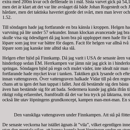
extra med 200m kvar och defilerade in i mål. Sista varvet gick på 54,1 
men det är klart att det var lite avslaget då både Johan Rogestedt och 
hårdare, men det taktiska haveriet gjorde det svårt, men man lever och
1.52.
Till söndagen hade jag fortfarande en bra känsla i kroppen. Helgen had
varvning på lite under 57 sekunder. Innan klockan avancerade jag bra o
skulle visa sig ödesdigert då jag kom bra på upploppet men hade för l
löpare som jag tror var bättre för dagen. Facit för helgen var alltså två 
löpare som jag kanske inte alltid ska slå.
Helgen efter bjöd på Finnkamp. Då jag varit i USA de senaste åren var 
hinderlopp sedan EM. Herrkampen var jämn när jag gick in i hinderlop
springas. Söndagen bjöd på regn och mulet väder, inte idealt när man s
fortfarande hade mycket kvar i tanken. Taktiken gick lysande och efte
innan vattengraven. Över vattengraven halkade Vidar till på den regnvå
chans att ta igen det han tappat i fallet. Just då bestämde sig den bäst
även han bestämde sig för att bada. Sedermera kunde jag glida ifrån t
riktigt rolig erfarenhet, framförallt då det var bra tryck på läktarna,
också lite utav löpningens grundkoncept, kampen man-mot-man. En start 
Den vanskliga vattengraven under Finnkampen. Att stå på fötter
De senaste veckorna har istället ägnats åt ”vila”, vilket egentligen inneb
utan den mentala vilan, att kunna koppla bort löpningen under en stund