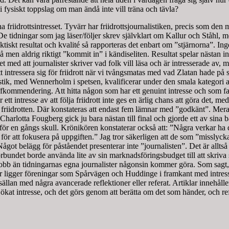
är i fysiskt toppslag om man ändå inte vill träna och tävla?
nna friidrottsintresset. Tyvärr har friidrottsjournalistiken, precis som den m
 De tidningar som jag läser/följer skrev självklart om Kallur och Ståhl,
t resultat och kvalité så rapporteras det enbart om ”stjärnorna”. Inget 
 men aldrig riktigt ”kommit in” i kändiseliten. Resultat spelar nästan in
med att journalister skriver vad folk vill läsa och är intresserade av, 
 att intressera sig för friidrott när vi tvångsmatas med vad Zlatan hade p
listik, med Wennerholm i spetsen, kvalificerar under den smala kategori 
affkommendering. Att hitta någon som har ett genuint intresse och som f
ett intresse av att följa friidrott inte ges en ärlig chans att göra det, med
riidrotten. Där konstateras att endast fem lämnar med ”godkänt”. Mera
harlotta Fougberg gick ju bara nästan till final och gjorde ett av sin
 för en gångs skull. Krönikören konstaterar också att: ”Några verkar ha
 för att fokusera på uppgiften.” Jag tror säkerligen att de som ”misslyckat
t belägg för påståendet presenterar inte ”journalisten”. Det är alltså de
tsförbundet borde använda lite av sin marknadsföringsbudget till att skriv
jobb än tidningarnas egna journalister någonsin kommer göra. Som sagt, o
Här ligger föreningar som Spårvägen och Huddinge i framkant med intress
an med några avancerade reflektioner eller referat. Artiklar innehåller oft
t ökat intresse, och det görs genom att berätta om det som händer, och ref