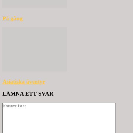
På gång
Asiatiska äventyr
LÄMNA ETT SVAR