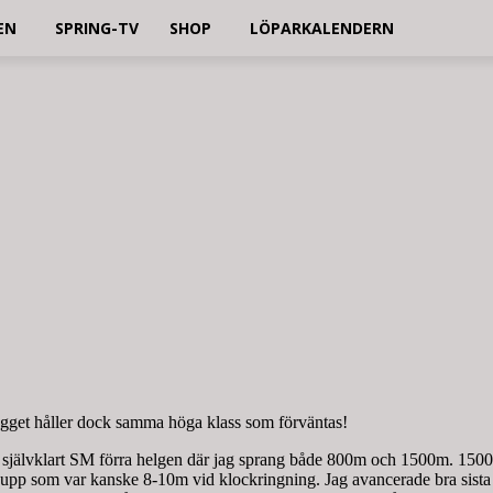
EN
SPRING-TV
SHOP
LÖPARKALENDERN
lägget håller dock samma höga klass som förväntas!
självklart SM förra helgen där jag sprang både 800m och 1500m. 1500m 
 upp som var kanske 8-10m vid klockringning. Jag avancerade bra sista v