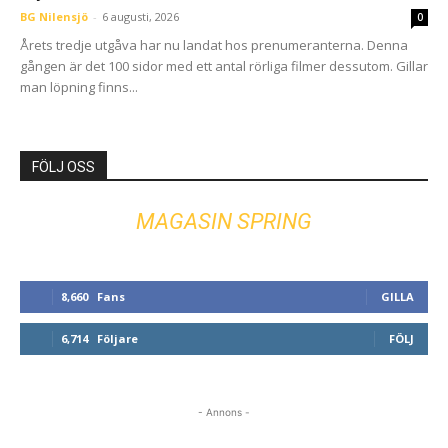
BG Nilensjö
-
6 augusti, 2026
0
Årets tredje utgåva har nu landat hos prenumeranterna. Denna
gången är det 100 sidor med ett antal rörliga filmer dessutom. Gillar
man löpning finns...
FÖLJ OSS
MAGASIN SPRING
8,660
Fans
GILLA
6,714
Följare
FÖLJ
- Annons -