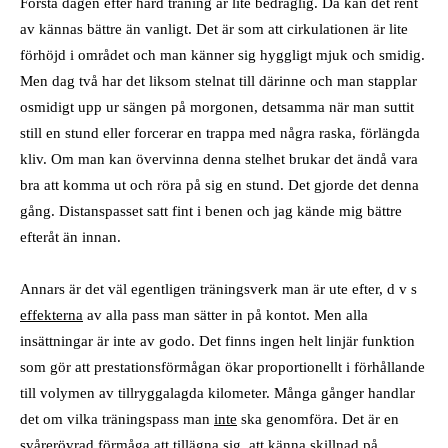
Första dagen efter hård träning är lite bedräglig. Då kan det rent
av kännas bättre än vanligt. Det är som att cirkulationen är lite
förhöjd i området och man känner sig hyggligt mjuk och smidig.
Men dag två har det liksom stelnat till därinne och man stapplar
osmidigt upp ur sängen på morgonen, detsamma när man suttit
still en stund eller forcerar en trappa med några raska, förlängda
kliv. Om man kan övervinna denna stelhet brukar det ändå vara
bra att komma ut och röra på sig en stund. Det gjorde det denna
gång. Distanspasset satt fint i benen och jag kände mig bättre
efteråt än innan.
Annars är det väl egentligen träningsverk man är ute efter, d v s
effekterna
av alla pass man sätter in på kontot. Men alla
insättningar är inte av godo. Det finns ingen helt linjär funktion
som gör att prestationsförmågan ökar proportionellt i förhållande
till volymen av tillryggalagda kilometer. Många gånger handlar
det om vilka träningspass man
inte
ska genomföra. Det är en
svårerövrad förmåga att tillägna sig, att känna skillnad på