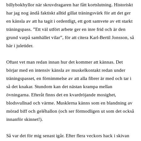
billybokhyllor när skruvdragaren har fått kortslutning. Historiskt
har jag nog ändå faktiskt alltid gillat träningsvärk för att det ger
en känsla av att ha tagit i ordentligt, ett gott samvete av ett starkt
träningspass. ”Ett väl utfört arbete ger en inre frid och är den
grund varpå samhället vilar”, för att citera Karl-Bertil Jonsson, så
här i juletider.
Oftast vet man redan innan hur det kommer att kännas. Det
börjar med en intensiv känsla av muskelkontakt redan under
träningspasset, en förnimmelse av att alla fibrer är med och tar i
så det knakar. Stundom kan det nästan krampa mellan
övningarna. Efteråt finns det en kvardröjande mosighet,
blodsvullnad och värme. Musklerna känns som en blandning av
mörad biff och geléhallon (och ser förmodligen ut som det också
innanför skinnet!).
Så var det för mig senast igår. Efter flera veckors hack i skivan