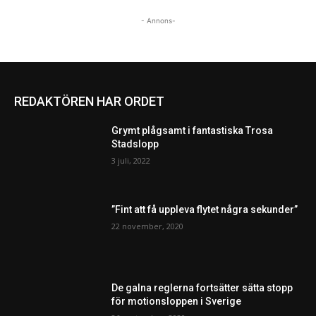
- Annons-
REDAKTÖREN HAR ORDET
Grymt plågsamt i fantastiska Trosa
Stadslopp
3 juli, 2022
”Fint att få uppleva flytet några sekunder”
22 november, 2020
De galna reglerna fortsätter sätta stopp
för motionsloppen i Sverige