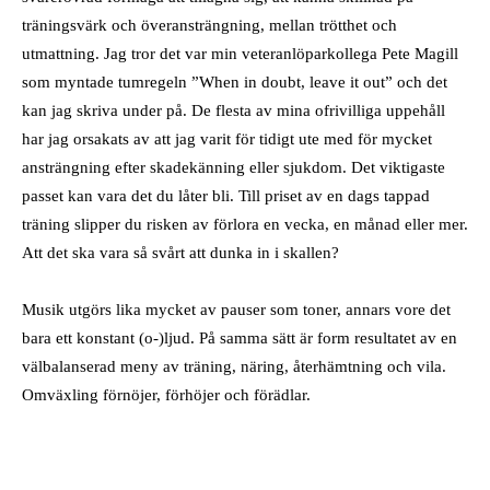
träningsvärk och överansträngning, mellan trötthet och
utmattning. Jag tror det var min veteranlöparkollega Pete Magill
som myntade tumregeln ”When in doubt, leave it out” och det
kan jag skriva under på. De flesta av mina ofrivilliga uppehåll
har jag orsakats av att jag varit för tidigt ute med för mycket
ansträngning efter skadekänning eller sjukdom. Det viktigaste
passet kan vara det du låter bli. Till priset av en dags tappad
träning slipper du risken av förlora en vecka, en månad eller mer.
Att det ska vara så svårt att dunka in i skallen?
Musik utgörs lika mycket av pauser som toner, annars vore det
bara ett konstant (o-)ljud. På samma sätt är form resultatet av en
välbalanserad meny av träning, näring, återhämtning och vila.
Omväxling förnöjer, förhöjer och förädlar.