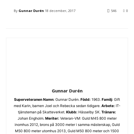
By
Gunnar Durén
18 december, 2017
546
0
Gunnar Durén
Superveteranen
Namn:
Gunnar Durén.
Född:
1963.
Familj:
Gift
med Karin, barnen Joel och Rebecka sedan tidigare.
Arbete:
IT-
tjänsteman på Skatteverket.
Klubb:
Hässelby SK.
Tränare:
Johan Engholm.
Meriter:
Veteran-VM: Guld M45 800 meter
inomhus 2012, brons på 3000 meter i samma mästerskap, Guld
M50 800 meter utomhus 2013, Guld M50 800 meter och 1500