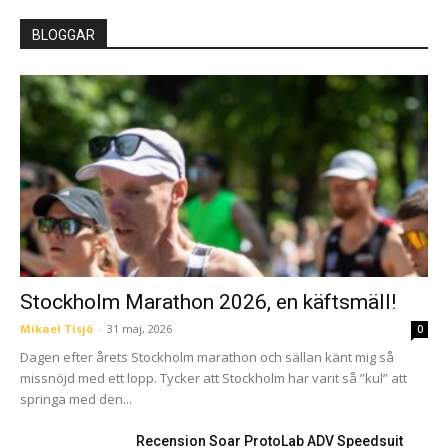
BLOGGAR
Stockholm Marathon 2026, en käftsmäll!
Mikael Tisjö
-
31 maj, 2026
0
Dagen efter årets Stockholm marathon och sällan känt mig så
missnöjd med ett lopp. Tycker att Stockholm har varit så ”kul” att
springa med den...
Recension Soar ProtoLab ADV Speedsuit