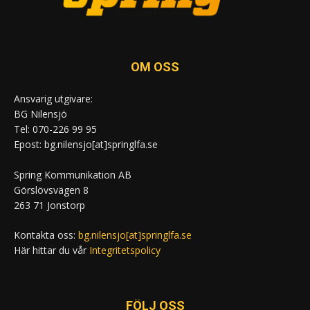
OM OSS
Ansvarig utgivare:
BG Nilensjö
Tel: 070-226 99 95
Epost: bg.nilensjo[at]springlfa.se
Spring Kommunikation AB
Görslövsvägen 8
263 71 Jonstorp
Kontakta oss:
bg.nilensjo[at]springlfa.se
Här hittar du vår
Integritetspolicy
FÖLJ OSS