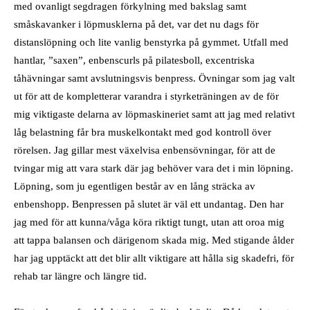
med ovanligt segdragen förkylning med bakslag samt
småskavanker i löpmusklerna på det, var det nu dags för
distanslöpning och lite vanlig benstyrka på gymmet. Utfall med
hantlar, ”saxen”, enbenscurls på pilatesboll, excentriska
tåhävningar samt avslutningsvis benpress. Övningar som jag valt
ut för att de kompletterar varandra i styrketräningen av de för
mig viktigaste delarna av löpmaskineriet samt att jag med relativt
låg belastning får bra muskelkontakt med god kontroll över
rörelsen. Jag gillar mest växelvisa enbensövningar, för att de
tvingar mig att vara stark där jag behöver vara det i min löpning.
Löpning, som ju egentligen består av en lång sträcka av
enbenshopp. Benpressen på slutet är väl ett undantag. Den har
jag med för att kunna/våga köra riktigt tungt, utan att oroa mig
att tappa balansen och därigenom skada mig. Med stigande ålder
har jag upptäckt att det blir allt viktigare att hålla sig skadefri, för
rehab tar längre och längre tid.