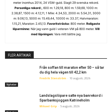
meter inomhus 2014, 24 VSM-guld. Slagit 29 svenska rekord.
Personliga rekord:,
600 m: 1.29,18, 800 m: 1.59,69, 1000 m:
2.38,87, 1500 m: 4.12,11, 1 Mile: 4.34,53, 2000 m: 5.54,31, 3000
m: 9.06,13, 5000 m: 15.49,44, 10000 m: 33.37, Halvmaraton:
1.15,21, Maraton: 2.45,13.
Favoritsträcka:
800 meter.
Roligaste
löparminne:
När jag vann guld i veteran-VM på 800 meter.
Vill
med löpningen:
Vara mitt bättre jag.
FLER ARTIKAR
Från soffan till maraton efter 50 – så tar
du dig hela vägen till 42,2 km
Fredrik Stenström
-
10 augusti, 2026
Nyheter
Landslagslöpare satte nya banrekord i
Sparbanksjoggen Katrineholm
Mikael Grip
-
5 augusti, 2026