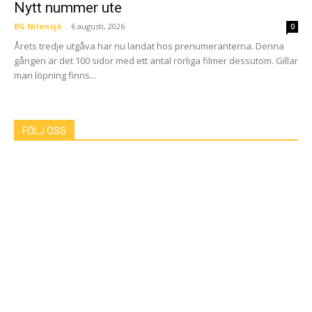
Nytt nummer ute
BG Nilensjö
-
6 augusti, 2026
0
Årets tredje utgåva har nu landat hos prenumeranterna. Denna
gången är det 100 sidor med ett antal rörliga filmer dessutom. Gillar
man löpning finns...
FÖLJ OSS