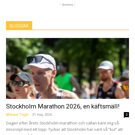
- Annons -
BLOGGAR
Stockholm Marathon 2026, en käftsmäll!
Mikael Tisjö
-
31 maj, 2026
0
Dagen efter årets Stockholm marathon och sällan känt mig så
missnöjd med ett lopp. Tycker att Stockholm har varit så ”kul” att