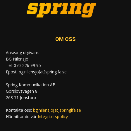
OM OSS
Ansvarig utgivare:
BG Nilensjö
Tel: 070-226 99 95
Epost: bg.nilensjo[at]springlfa.se
Spring Kommunikation AB
Görslövsvägen 8
263 71 Jonstorp
Kontakta oss:
bg.nilensjo[at]springlfa.se
Här hittar du vår
Integritetspolicy