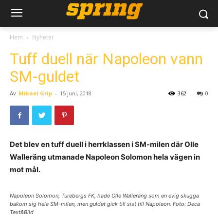
Hem
Nyheter
Tuff duell när Napoleon vann
SM-guldet
Av
Mikael Grip
-
15 juni, 2018
362
0
Det blev en tuff duell i herrklassen i SM-milen där Olle
Walleräng utmanade Napoleon Solomon hela vägen in
mot mål.
Napoleon Solomon, Turebergs FK, hade Olle Walleräng som en evig skugga
bakom sig hela SM-milen, men guldet gick till sist till Napoleon. Foto: Deca
Text&Bild