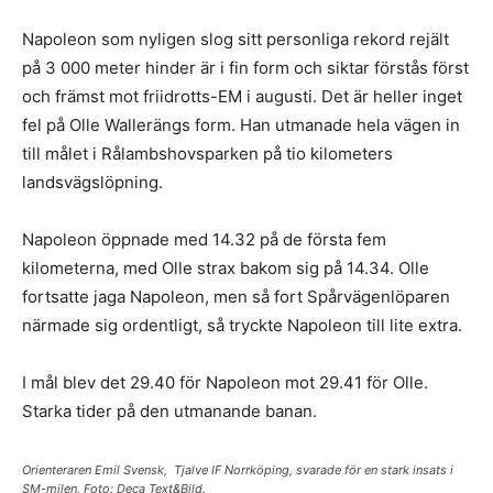
Napoleon som nyligen slog sitt personliga rekord rejält
på 3 000 meter hinder är i fin form och siktar förstås först
och främst mot friidrotts-EM i augusti. Det är heller inget
fel på Olle Wallerängs form. Han utmanade hela vägen in
till målet i Rålambshovsparken på tio kilometers
landsvägslöpning.
Napoleon öppnade med 14.32 på de första fem
kilometerna, med Olle strax bakom sig på 14.34. Olle
fortsatte jaga Napoleon, men så fort Spårvägenlöparen
närmade sig ordentligt, så tryckte Napoleon till lite extra.
I mål blev det 29.40 för Napoleon mot 29.41 för Olle.
Starka tider på den utmanande banan.
Orienteraren Emil Svensk, Tjalve IF Norrköping, svarade för en stark insats i
SM-milen. Foto: Deca Text&Bild.