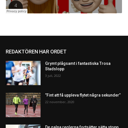
REDAKTÖREN HAR ORDET
Grymt plågsamt i fantastiska Trosa
Stadslopp
3 juli, 2022
”Fint att få uppleva flytet några sekunder”
22 november, 2020
De galna reglerna fortsätter sätta stopp