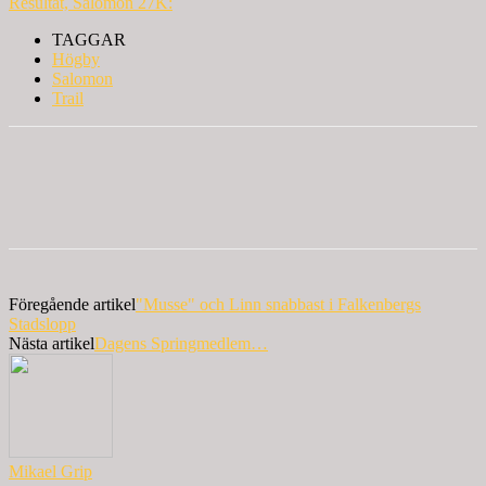
Resultat, Salomon 27K:
TAGGAR
Högby
Salomon
Trail
Föregående artikel
"Musse" och Linn snabbast i Falkenbergs
Stadslopp
Nästa artikel
Dagens Springmedlem…
Mikael Grip