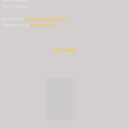
Görslövsvägen 8
263 71 Jonstorp
Kontakta oss:
bg.nilensjo[at]springlfa.se
Här hittar du vår
Integritetspolicy
FÖLJ OSS