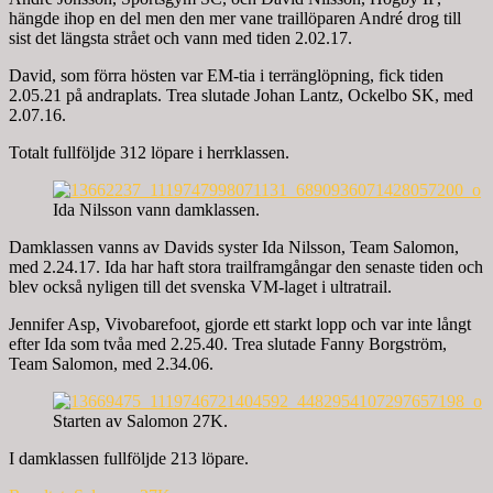
hängde ihop en del men den mer vane traillöparen André drog till
sist det längsta strået och vann med tiden 2.02.17.
David, som förra hösten var EM-tia i terränglöpning, fick tiden
2.05.21 på andraplats. Trea slutade Johan Lantz, Ockelbo SK, med
2.07.16.
Totalt fullföljde 312 löpare i herrklassen.
Ida Nilsson vann damklassen.
Damklassen vanns av Davids syster Ida Nilsson, Team Salomon,
med 2.24.17. Ida har haft stora trailframgångar den senaste tiden och
blev också nyligen till det svenska VM-laget i ultratrail.
Jennifer Asp, Vivobarefoot, gjorde ett starkt lopp och var inte långt
efter Ida som tvåa med 2.25.40. Trea slutade Fanny Borgström,
Team Salomon, med 2.34.06.
Starten av Salomon 27K.
I damklassen fullföljde 213 löpare.