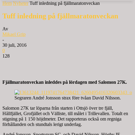
Hem
Nyheter
Tuff inledning på fjällmaratonveckan
Tuff inledning på fjällmaratonveckan
Av
Mikael Grip
-
30 juli, 2016
0
128
Fjällmaratonveckan inleddes på lördagen med Salomon 27K.
Segraren André Jonsson strax före tvåan David Nilsson.
Salomon 27K tar löparna från starten i Ottsjö över tre fjäll,
Hållfjället, Grofjället och Välliste, till målet i Trillevallen. Totalt en
stigning på 1 150 höjdmeter. Det rapporteras också om regniga
förhållanden och stundtals lerigt underlag.
André Jonsson, Sportsgym SC, och David Nilsson, Högby IF,