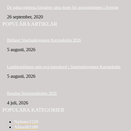
De galna reglerna fortsätter sätta stopp för motionsloppen i Sverige
26 september, 2020
POPULÄRA ARTIKLAR
Bildspel Sparbanksjoggen Katrineholm 2026
5 augusti, 2026
Landslagslöpare satte nya banrekord i Sparbanksjoggen Katrineholm
5 augusti, 2026
Resultat Strömstadmilen 2026
4 juli, 2026
POPULÄRA KATEGORIER
Nyheter
1520
Aktuellt
1189