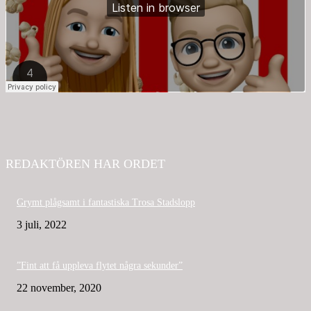
REDAKTÖREN HAR ORDET
Grymt plågsamt i fantastiska Trosa Stadslopp
3 juli, 2022
”Fint att få uppleva flytet några sekunder”
22 november, 2020