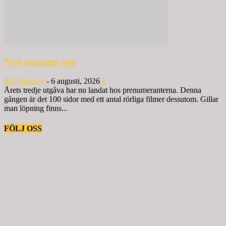
Nytt nummer ute
BG Nilensjö
-
6 augusti, 2026
0
Årets tredje utgåva har nu landat hos prenumeranterna. Denna
gången är det 100 sidor med ett antal rörliga filmer dessutom. Gillar
man löpning finns...
FÖLJ OSS