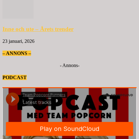
Inne och ute – Årets trender
23 januari, 2026
– ANNONS –
- Annons-
PODCAST