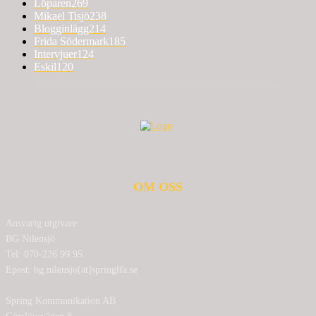
Löparen
269
Mikael Tisjö
238
Blogginlägg
214
Frida Södermark
185
Intervjuer
124
Eskil
120
OM OSS
Ansvarig utgivare:
BG Nilensjö
Tel: 070-226 99 95
Epost: bg.nilensjo[at]springlfa.se
Spring Kommunikation AB