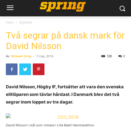
Hem
Nyheter
Två segrar på dansk mark för
David Nilsson
Av
Mikael Grip
-
7 maj, 2016
120
0
David Nilsson, Högby IF, fortsätter att vara den svenska
elitlöparen som tävlar hårdast. I Danmark blev det två
segrar inom loppet av tre dagar.
David Nilsson i mål som vinnare i Lille Baelt Halvmarathon.