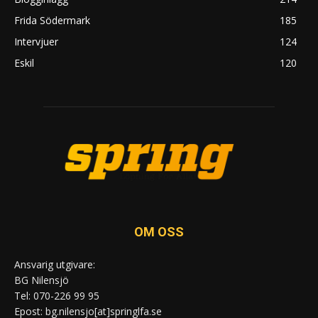
Frida Södermark
185
Intervjuer
124
Eskil
120
OM OSS
Ansvarig utgivare:
BG Nilensjö
Tel: 070-226 99 95
Epost: bg.nilensjo[at]springlfa.se