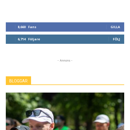
8,660
Fans
GILLA
6,714
Följare
FÖLJ
- Annons -
BLOGGAR