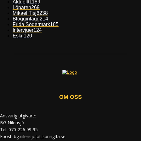
Aktuellt
1189
Löparen
269
Mikael Tisjö
238
Blogginlägg
214
Frida Södermark
185
Intervjuer
124
Eskil
120
OM OSS
Ansvarig utgivare:
BG Nilensjö
Tel: 070-226 99 95
Epost: bg.nilensjo[at]springlfa.se