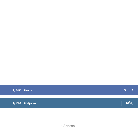
8,660
Fans
GILLA
6,714
Följare
FÖLJ
- Annons -