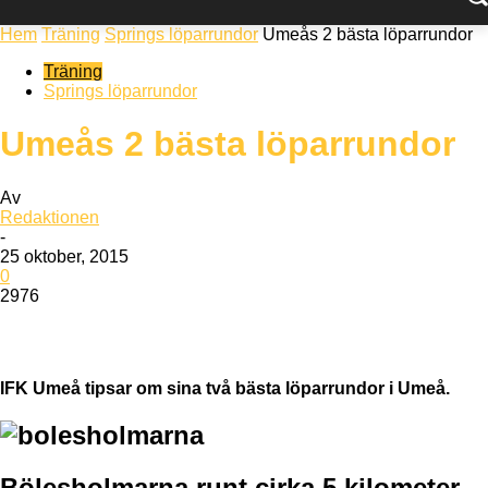
Hem
Träning
Springs löparrundor
Umeås 2 bästa löparrundor
Träning
Springs löparrundor
Umeås 2 bästa löparrundor
Av
Redaktionen
-
25 oktober, 2015
0
2976
IFK Umeå tipsar om sina två bästa löparrundor i Umeå.
Bölesholmarna runt cirka 5 kilometer