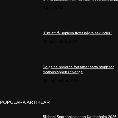
3 juli, 2022
”Fint att få uppleva flytet några sekunder”
22 november, 2020
De galna reglerna fortsätter sätta stopp för
motionsloppen i Sverige
26 september, 2020
POPULÄRA ARTIKLAR
Bildspel Sparbanksjoggen Katrineholm 2026