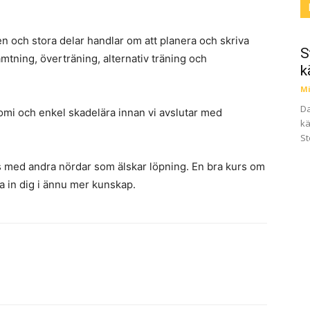
n och stora delar handlar om att planera och skriva
S
tning, överträning, alternativ träning och
k
Mi
Da
mi och enkel skadelära innan vi avslutar med
kä
St
 med andra nördar som älskar löpning. En bra kurs om
da in dig i ännu mer kunskap.