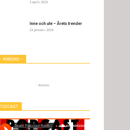
3 april, 2026
Inne och ute – Årets trender
23 januari, 2026
– ANNONS –
- Annons-
PODCAST