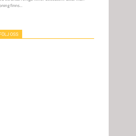
pning finns...
FÖLJ OSS