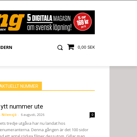
NDERN
0,00 SEK
AKTUELLT NUMMER
ytt nummer ute
 Nilensjö
-
6 augusti, 2026
0
ets tredje utgåva har nu landat hos
enumeranterna. Denna gången är det 100 sidor
d ett antal rörliga filmer dessutom. Gillar man