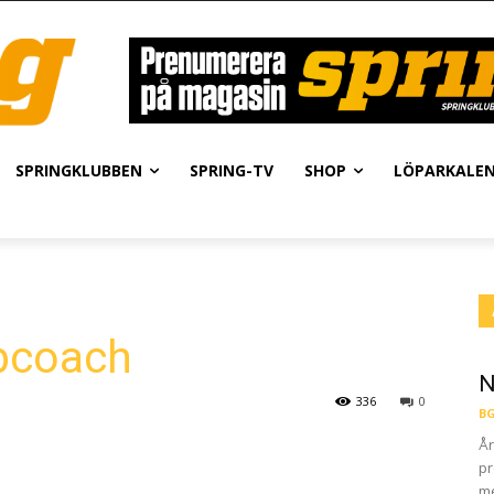
SPRINGKLUBBEN
SPRING-TV
SHOP
LÖPARKALE
öpcoach
N
336
0
BG
År
pr
me