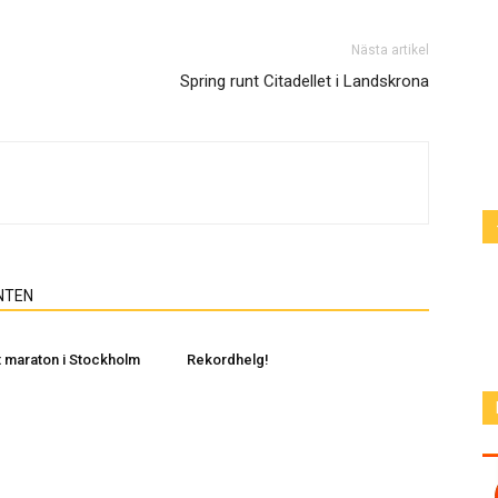
Nästa artikel
Spring runt Citadellet i Landskrona
NTEN
 maraton i Stockholm
Rekordhelg!