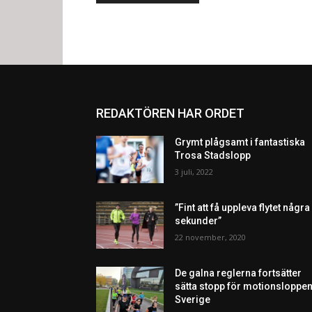
REDAKTÖREN HAR ORDET
Grymt plågsamt i fantastiska
Trosa Stadslopp
3 juli, 2022
”Fint att få uppleva flytet några
sekunder”
22 november, 2020
De galna reglerna fortsätter
sätta stopp för motionsloppen
Sverige