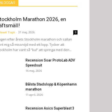
BLOGGAR
tockholm Marathon 2026, en
äftsmäll!
kael Tisjö
-
31 maj, 2026
0
gen efter årets Stockholm marathon och sällan
nt mig så missnöjd med ett lopp. Tycker att
ockholm har varit så ”kul” att springa med den...
Recension Soar ProtoLab ADV
Speedsuit
16 maj, 2026
Bålsta Stadslopp & Köpenhamn
marathon
11 april, 2026
Recension Asics Superblast 3