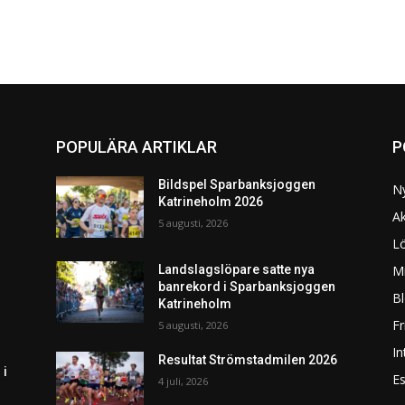
POPULÄRA ARTIKLAR
P
Bildspel Sparbanksjoggen
N
Katrineholm 2026
Ak
5 augusti, 2026
L
Mi
Landslagslöpare satte nya
banrekord i Sparbanksjoggen
Bl
Katrineholm
F
5 augusti, 2026
In
Resultat Strömstadmilen 2026
 i
Es
4 juli, 2026