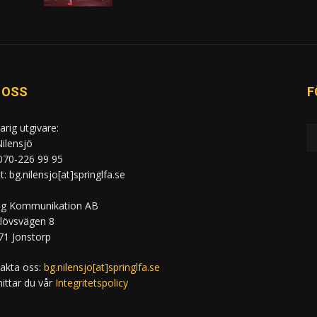
 OSS
F
arig utgivare:
ilensjö
 070-226 99 95
: bg.nilensjo[at]springlfa.se
ng Kommunikation AB
lövsvägen 8
71 Jonstorp
akta oss:
bg.nilensjo[at]springlfa.se
hittar du vår
Integritetspolicy