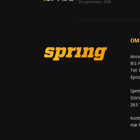
26 september, 2020
OM
Ansv
BG N
Tel:
Epost
Spri
Görs
263 
Kont
Här 