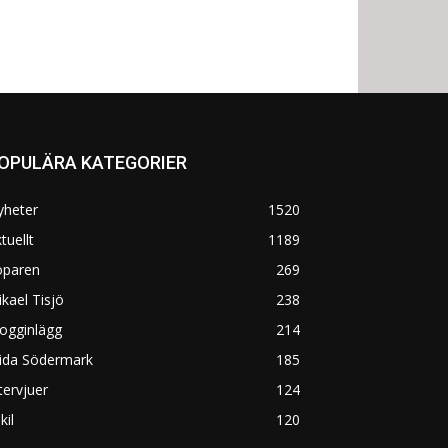
OPULÄRA KATEGORIER
yheter
1520
tuellt
1189
öparen
269
kael Tisjö
238
ogginlägg
214
rida Södermark
185
tervjuer
124
kil
120