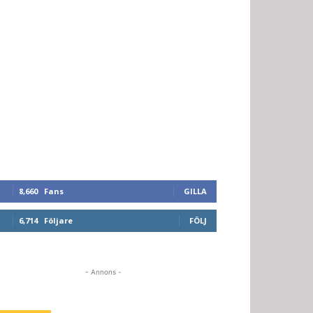
8,660
Fans
GILLA
6,714
Följare
FÖLJ
- Annons -