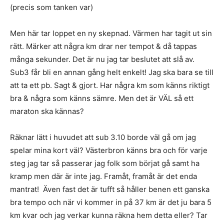
(precis som tanken var)
Men här tar loppet en ny skepnad. Värmen har tagit ut sin
rätt. Märker att några km drar ner tempot & då tappas
många sekunder. Det är nu jag tar beslutet att slå av.
Sub3 får bli en annan gång helt enkelt! Jag ska bara se till
att ta ett pb. Sagt & gjort. Har några km som känns riktigt
bra & några som känns sämre. Men det är VÄL så ett
maraton ska kännas?
Räknar lätt i huvudet att sub 3.10 borde väl gå om jag
spelar mina kort väl? Västerbron känns bra och för varje
steg jag tar så passerar jag folk som börjat gå samt ha
kramp men där är inte jag. Framåt, framåt är det enda
mantrat! Även fast det är tufft så håller benen ett ganska
bra tempo och när vi kommer in på 37 km är det ju bara 5
km kvar och jag verkar kunna räkna hem detta eller? Tar