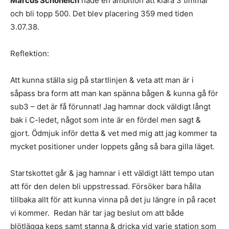
Marcus
Schöneich
hade en ambition att klara 3 timmar
och bli topp 500. Det blev placering 359 med tiden
3.07.38.
Reflektion:
Att kunna ställa sig på startlinjen & veta att man är i
såpass bra form att man kan spänna bågen & kunna gå för
sub3 – det är få förunnat! Jag hamnar dock väldigt långt
bak i C-ledet, något som inte är en fördel men sagt &
gjort. Ödmjuk inför detta & vet med mig att jag kommer ta
mycket positioner under loppets gång så bara gilla läget.
Startskottet går & jag hamnar i ett väldigt lätt tempo utan
att för den delen bli uppstressad. Försöker bara hålla
tillbaka allt för att kunna vinna på det ju längre in på racet
vi kommer. Redan här tar jag beslut om att både
blötlägga keps samt stanna & dricka vid varje station som