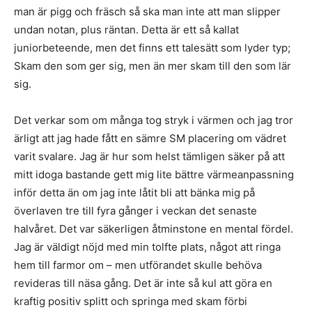
man är pigg och fräsch så ska man inte att man slipper
undan notan, plus räntan. Detta är ett så kallat
juniorbeteende, men det finns ett talesätt som lyder typ;
Skam den som ger sig, men än mer skam till den som lär
sig.
Det verkar som om många tog stryk i värmen och jag tror
ärligt att jag hade fått en sämre SM placering om vädret
varit svalare. Jag är hur som helst tämligen säker på att
mitt idoga bastande gett mig lite bättre värmeanpassning
inför detta än om jag inte låtit bli att bänka mig på
överlaven tre till fyra gånger i veckan det senaste
halvåret. Det var säkerligen åtminstone en mental fördel.
Jag är väldigt nöjd med min tolfte plats, något att ringa
hem till farmor om – men utförandet skulle behöva
revideras till näsa gång. Det är inte så kul att göra en
kraftig positiv splitt och springa med skam förbi