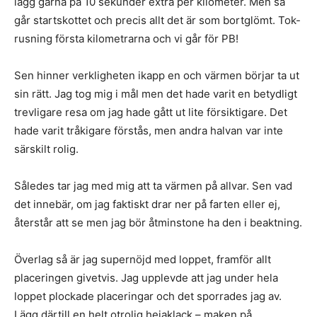
lägg gärna på 10 sekunder extra per kilometer. Men så
går startskottet och precis allt det är som bortglömt. Tok-
rusning första kilometrarna och vi går för PB!
Sen hinner verkligheten ikapp en och värmen börjar ta ut
sin rätt. Jag tog mig i mål men det hade varit en betydligt
trevligare resa om jag hade gått ut lite försiktigare. Det
hade varit tråkigare förstås, men andra halvan var inte
särskilt rolig.
Således tar jag med mig att ta värmen på allvar. Sen vad
det innebär, om jag faktiskt drar ner på farten eller ej,
återstår att se men jag bör åtminstone ha den i beaktning.
Överlag så är jag supernöjd med loppet, framför allt
placeringen givetvis. Jag upplevde att jag under hela
loppet plockade placeringar och det sporrades jag av.
Lägg därtill en helt otrolig hejaklack – maken på