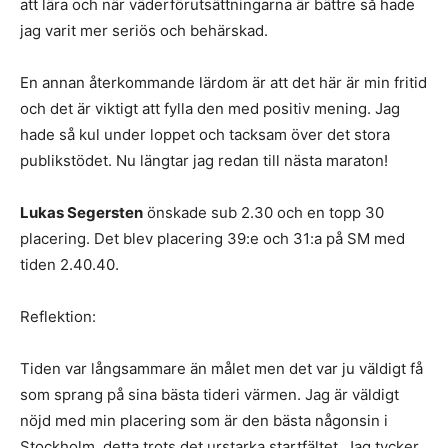
att lära och när väderförutsättningarna är bättre så hade
jag varit mer seriös och behärskad.
En annan återkommande lärdom är att det här är min fritid
och det är viktigt att fylla den med positiv mening. Jag
hade så kul under loppet och tacksam över det stora
publikstödet. Nu längtar jag redan till nästa maraton!
Lukas Segersten
önskade sub 2.30 och en topp 30
placering. Det blev placering 39:e och 31:a på SM med
tiden 2.40.40.
Reflektion:
Tiden var långsammare än målet men det var ju väldigt få
som sprang på sina bästa tideri värmen. Jag är väldigt
nöjd med min placering som är den bästa någonsin i
Stockholm, detta trots det urstarka startfältet. Jag tycker