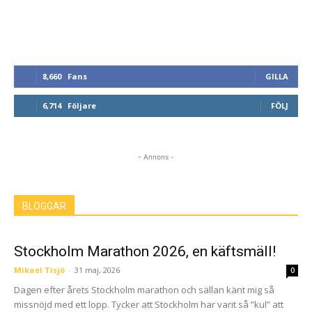
8,660
Fans
GILLA
6,714
Följare
FÖLJ
- Annons -
BLOGGAR
Stockholm Marathon 2026, en käftsmäll!
Mikael Tisjö
-
31 maj, 2026
0
Dagen efter årets Stockholm marathon och sällan känt mig så
missnöjd med ett lopp. Tycker att Stockholm har varit så ”kul” att