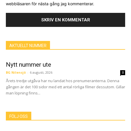
webbläsaren för nästa gång jag kommenterar.
AKTUELLT NUMMER
Nytt nummer ute
BG Nilensjö
-
6 augusti, 2026
0
Årets tredje utgåva har nu landat hos prenumeranterna. Denna
gången är det 100 sidor med ett antal rörliga filmer dessutom. Gillar
man löpning finns...
FÖLJ OSS