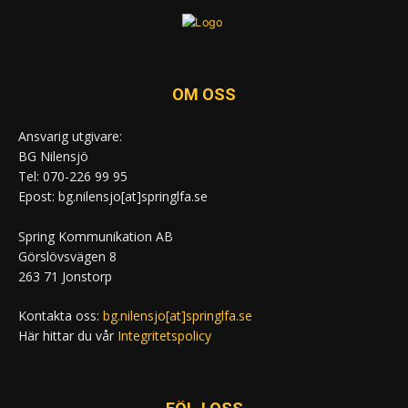
OM OSS
Ansvarig utgivare:
BG Nilensjö
Tel: 070-226 99 95
Epost: bg.nilensjo[at]springlfa.se
Spring Kommunikation AB
Görslövsvägen 8
263 71 Jonstorp
Kontakta oss:
bg.nilensjo[at]springlfa.se
Här hittar du vår
Integritetspolicy