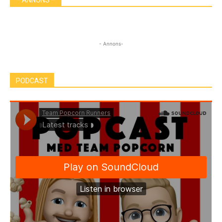
– ANNONS –
- Annons-
PODCAST