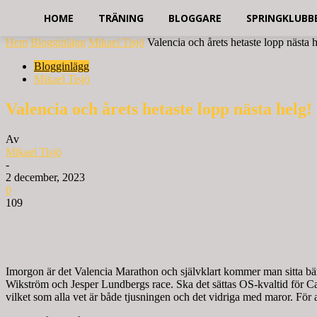
HOME
TRÄNING
BLOGGARE
SPRINGKLUBB
Hem
Blogginlägg
Mikael Tisjö
Valencia och årets hetaste lopp nästa 
Blogginlägg
Mikael Tisjö
Valencia och årets hetaste lopp nästa helg!
Av
Mikael Tisjö
-
2 december, 2023
0
109
Imorgon är det Valencia Marathon och självklart kommer man sitta bänka
Wikström och Jesper Lundbergs race. Ska det sättas OS-kvaltid för Car
vilket som alla vet är både tjusningen och det vidriga med maror. För al