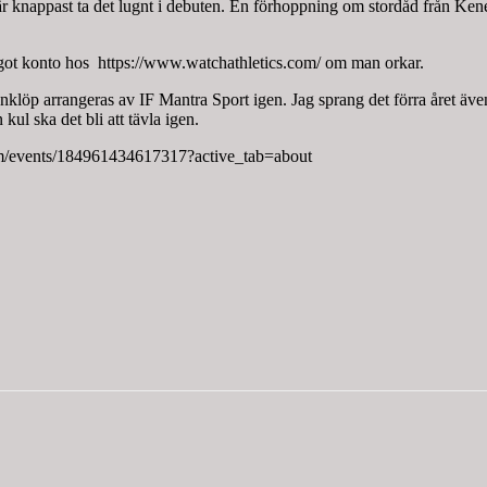
r knappast ta det lugnt i debuten. En förhoppning om stordåd från Kene
något konto hos https://www.watchathletics.com/ om man orkar.
änklöp arrangeras av IF Mantra Sport igen. Jag sprang det förra året äv
ul ska det bli att tävla igen.
com/events/184961434617317?active_tab=about