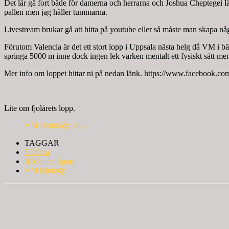
Det lär gå fort både för damerna och herrarna och Joshua Cheptegei lä
pallen men jag håller tummarna.
Livestream brukar gå att hitta på youtube eller så måste man skapa 
Förutom Valencia är det ett stort lopp i Uppsala nästa helg då VM i b
springa 5000 m inne dock ingen lek varken mentalt ett fysiskt sätt men k
Mer info om loppet hittar ni på nedan länk. https://www.facebook.
Lite om fjolårets lopp.
VM i bänklöp 2022
TAGGAR
5000 m
If Mantra Sport
VM bänklöp