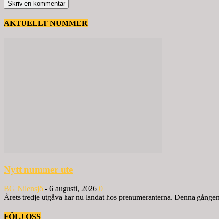
AKTUELLT NUMMER
Nytt nummer ute
BG Nilensjö
-
6 augusti, 2026
0
Årets tredje utgåva har nu landat hos prenumeranterna. Denna gången ä
FÖLJ OSS