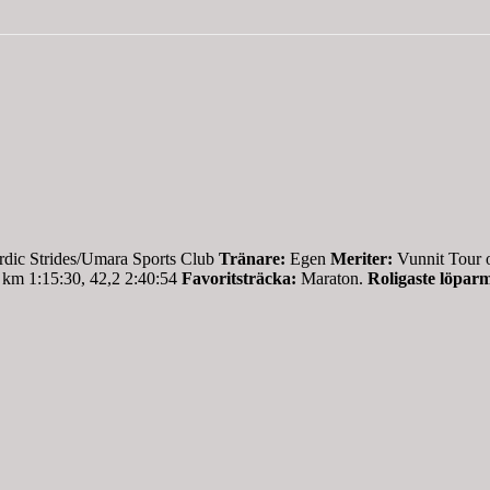
dic Strides/Umara Sports Club
Tränare:
Egen
Meriter:
Vunnit Tour o
 km 1:15:30, 42,2 2:40:54
Favoritsträcka:
Maraton.
Roligaste löpar