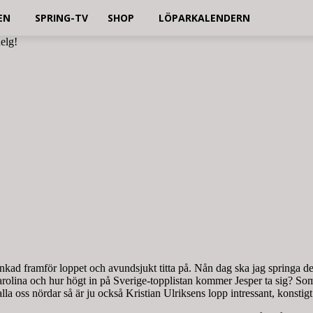
EN
SPRING-TV
SHOP
LÖPARKALENDERN
helg!
d framför loppet och avundsjukt titta på. Nån dag ska jag springa det m
olina och hur högt in på Sverige-topplistan kommer Jesper ta sig? Som m
la oss nördar så är ju också Kristian Ulriksens lopp intressant, konstigt 