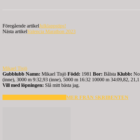
Föregående artikel
Julklappstips!
Nästa artikel
Valencia Marathon 2023
Mikael Tisjö
Gubblubb
Namn:
Mikael Tisjö
Född:
1981
Bor:
Bålsta
Klubb:
Nor
(inne), 3000 m 9:32,93 (inne), 5000 m 16:32 10000 m 34:09,82, 21,1
Vill med löpningen:
Slå mitt bästa jag.
RELATERADE ARTIKLAR
MER FRÅN SKRIBENTEN