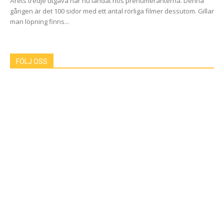
Årets tredje utgåva har nu landat hos prenumeranterna. Denna
gången är det 100 sidor med ett antal rörliga filmer dessutom. Gillar
man löpning finns...
FÖLJ OSS