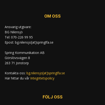
OM OSS
Ansvarig utgivare:
BG Nilensjö
Tel: 070-226 99 95
Epost: bg.nilensjo[at]springlfa.se
Spring Kommunikation AB
Görslövsvägen 8
263 71 Jonstorp
Kontakta oss:
bg.nilensjo[at]springlfa.se
Här hittar du vår
Integritetspolicy
FÖLJ OSS