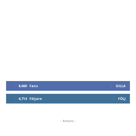
8,660
Fans
GILLA
6,714
Följare
FÖLJ
- Annons -