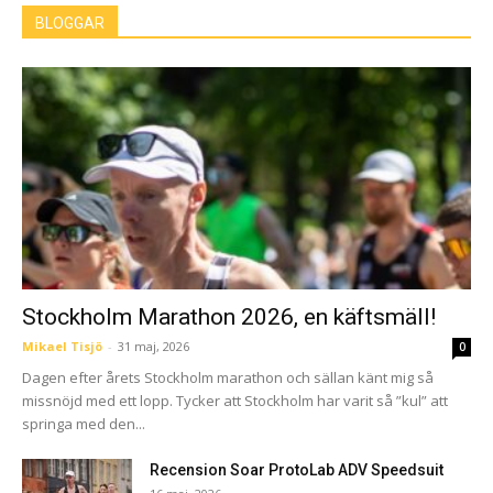
BLOGGAR
Stockholm Marathon 2026, en käftsmäll!
Mikael Tisjö
-
31 maj, 2026
0
Dagen efter årets Stockholm marathon och sällan känt mig så
missnöjd med ett lopp. Tycker att Stockholm har varit så ”kul” att
springa med den...
Recension Soar ProtoLab ADV Speedsuit