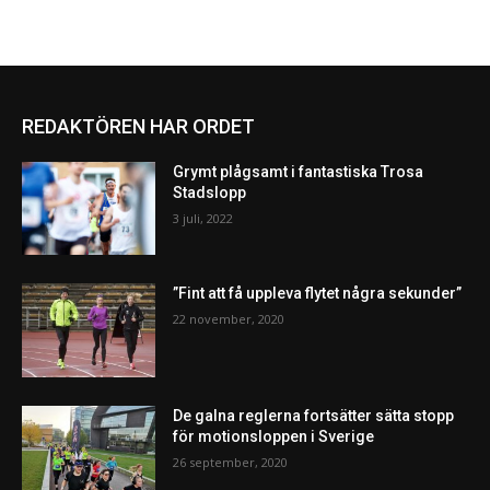
REDAKTÖREN HAR ORDET
Grymt plågsamt i fantastiska Trosa
Stadslopp
3 juli, 2022
”Fint att få uppleva flytet några sekunder”
22 november, 2020
De galna reglerna fortsätter sätta stopp
för motionsloppen i Sverige
26 september, 2020