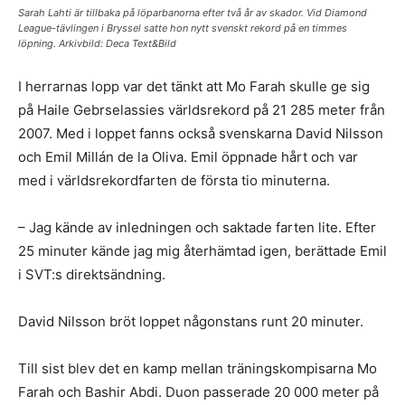
Sarah Lahti är tillbaka på löparbanorna efter två år av skador. Vid Diamond
League-tävlingen i Bryssel satte hon nytt svenskt rekord på en timmes
löpning. Arkivbild: Deca Text&Bild
I herrarnas lopp var det tänkt att Mo Farah skulle ge sig
på Haile Gebrselassies världsrekord på 21 285 meter från
2007. Med i loppet fanns också svenskarna David Nilsson
och Emil Millán de la Oliva. Emil öppnade hårt och var
med i världsrekordfarten de första tio minuterna.
– Jag kände av inledningen och saktade farten lite. Efter
25 minuter kände jag mig återhämtad igen, berättade Emil
i SVT:s direktsändning.
David Nilsson bröt loppet någonstans runt 20 minuter.
Till sist blev det en kamp mellan träningskompisarna Mo
Farah och Bashir Abdi. Duon passerade 20 000 meter på