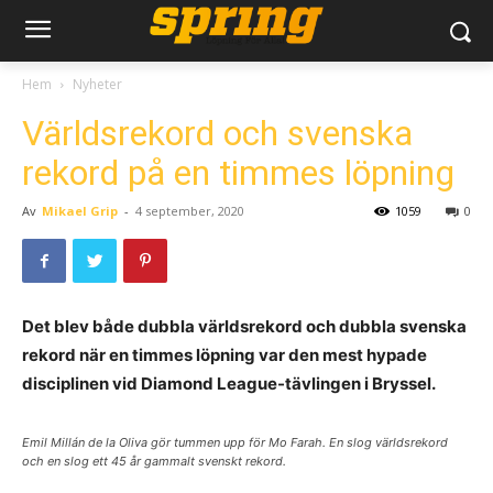
Hem
Nyheter
Världsrekord och svenska
rekord på en timmes löpning
Av
Mikael Grip
-
4 september, 2020
1059
0
Det blev både dubbla världsrekord och dubbla svenska
rekord när en timmes löpning var den mest hypade
disciplinen vid Diamond League-tävlingen i Bryssel.
Emil Millán de la Oliva gör tummen upp för Mo Farah. En slog världsrekord
och en slog ett 45 år gammalt svenskt rekord.