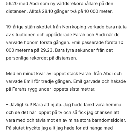
56.20 med Abdi som ny världsrekordhållare på den
distansen. Alltså 28.10 gånger två på 10 000 meter.
19-årige stjärnskottet från Norrköping verkade bara njuta
av situationen och applåderade Farah och Abdi när de
varvade honom första gången. Emil passerade första 10
000 meterna på 29.23. Bara fyra sekunder från det
personliga rekordet på distansen.
Med en minut kvar av loppet stack Farah ifrån Abdi och
varvade Emil för tredje gången. Emil garvade och hakade
på Farahs rygg under loppets sista metrar.
– Jävligt kul! Bara att njuta. Jag hade tänkt vara hemma
och se det här loppet på tv och så fick jag chansen att
vara med och tävla mot en av mina stora barndomsidoler.
På slutet tryckte jag allt jag hade för att hänga med