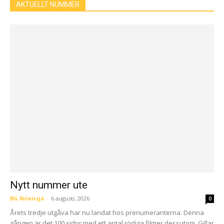
AKTUELLT NUMMER
Nytt nummer ute
BG Nilensjö
-
6 augusti, 2026
0
Årets tredje utgåva har nu landat hos prenumeranterna. Denna
gången är det 100 sidor med ett antal rörliga filmer dessutom. Gillar