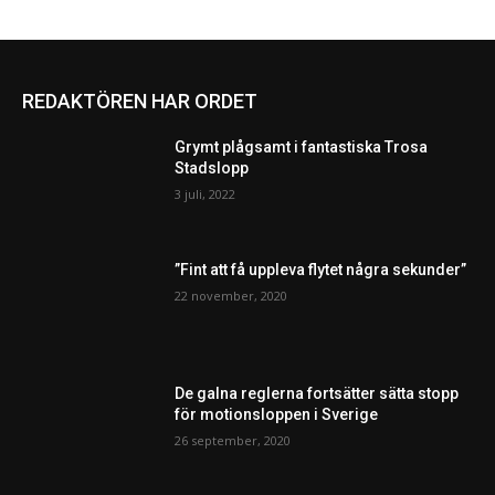
REDAKTÖREN HAR ORDET
Grymt plågsamt i fantastiska Trosa
Stadslopp
3 juli, 2022
”Fint att få uppleva flytet några sekunder”
22 november, 2020
De galna reglerna fortsätter sätta stopp
för motionsloppen i Sverige
26 september, 2020