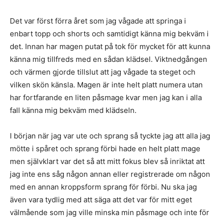
Det var först förra året som jag vågade att springa i
enbart topp och shorts och samtidigt känna mig bekväm i
det. Innan har magen putat på tok för mycket för att kunna
känna mig tillfreds med en sådan klädsel. Viktnedgången
och värmen gjorde tillslut att jag vågade ta steget och
vilken skön känsla. Magen är inte helt platt numera utan
har fortfarande en liten påsmage kvar men jag kan i alla
fall känna mig bekväm med klädseln.
I början när jag var ute och sprang så tyckte jag att alla jag
mötte i spåret och sprang förbi hade en helt platt mage
men självklart var det så att mitt fokus blev så inriktat att
jag inte ens såg någon annan eller registrerade om någon
med en annan kroppsform sprang för förbi. Nu ska jag
även vara tydlig med att säga att det var för mitt eget
välmående som jag ville minska min påsmage och inte för