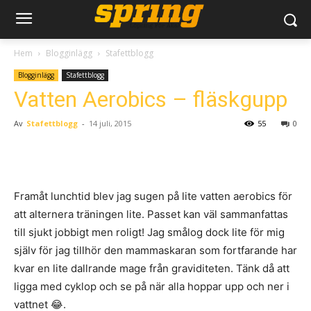
Hem
Blogginlägg
Stafettblogg
Blogginlägg
Stafettblogg
Vatten Aerobics – fläskgupp
Av
Stafettblogg
-
14 juli, 2015
55
0
Framåt lunchtid blev jag sugen på lite vatten aerobics för
att alternera träningen lite. Passet kan väl sammanfattas
till sjukt jobbigt men roligt! Jag smålog dock lite för mig
själv för jag tillhör den mammaskaran som fortfarande har
kvar en lite dallrande mage från graviditeten. Tänk då att
ligga med cyklop och se på när alla hoppar upp och ner i
vattnet 😂.