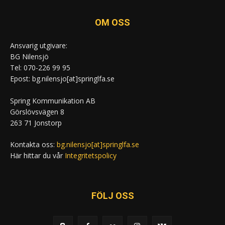
OM OSS
Ansvarig utgivare:
BG Nilensjö
Tel: 070-226 99 95
Epost: bg.nilensjo[at]springlfa.se
Spring Kommunikation AB
Görslövsvägen 8
263 71 Jonstorp
Kontakta oss:
bg.nilensjo[at]springlfa.se
Här hittar du vår
Integritetspolicy
FÖLJ OSS