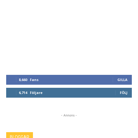
8,660
Fans
GILLA
6,714
Följare
FÖLJ
- Annons -
BLOGGAR