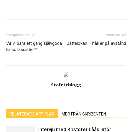
Föregående artikel
Nästa artikel
"Är vi bara ett gäng självgoda
Jättelokan – håll er på avstånd
hälsofascister?"
Stafettblogg
RELATERADE ARTIKLAR
MER FRÅN SKRIBENTEN
Intervju med Kristofer Låås inför