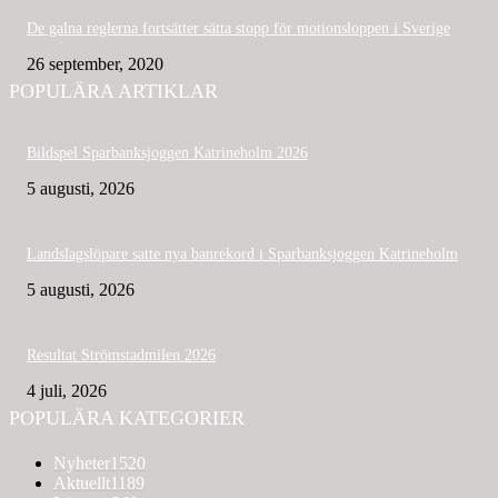
De galna reglerna fortsätter sätta stopp för motionsloppen i Sverige
26 september, 2020
POPULÄRA ARTIKLAR
Bildspel Sparbanksjoggen Katrineholm 2026
5 augusti, 2026
Landslagslöpare satte nya banrekord i Sparbanksjoggen Katrineholm
5 augusti, 2026
Resultat Strömstadmilen 2026
4 juli, 2026
POPULÄRA KATEGORIER
Nyheter
1520
Aktuellt
1189