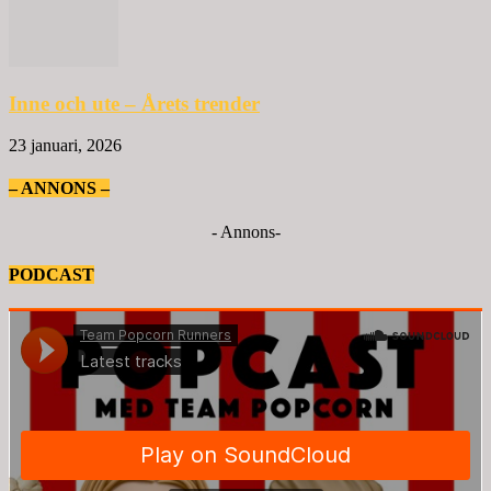
Inne och ute – Årets trender
23 januari, 2026
– ANNONS –
- Annons-
PODCAST