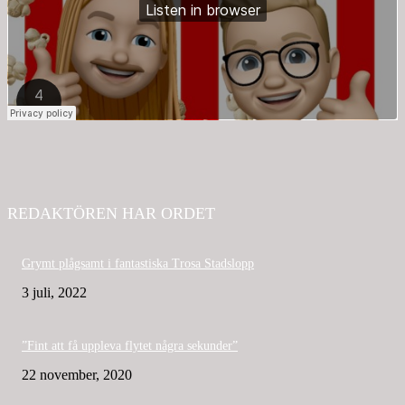
REDAKTÖREN HAR ORDET
Grymt plågsamt i fantastiska Trosa Stadslopp
3 juli, 2022
”Fint att få uppleva flytet några sekunder”
22 november, 2020