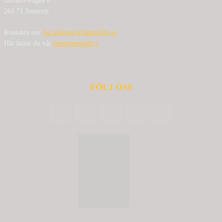
Görslövsvägen 8
263 71 Jonstorp
Kontakta oss:
bg.nilensjo[at]springlfa.se
Här hittar du vår
Integritetspolicy
FÖLJ OSS