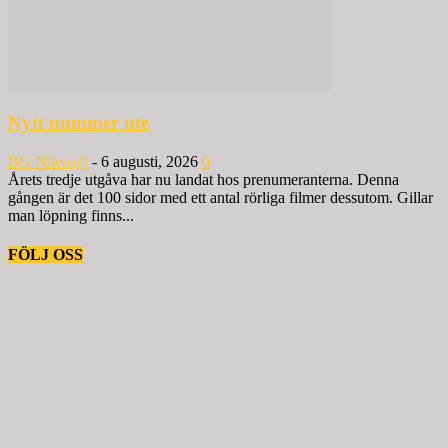
Nytt nummer ute
BG Nilensjö
-
6 augusti, 2026
0
Årets tredje utgåva har nu landat hos prenumeranterna. Denna
gången är det 100 sidor med ett antal rörliga filmer dessutom. Gillar
man löpning finns...
FÖLJ OSS