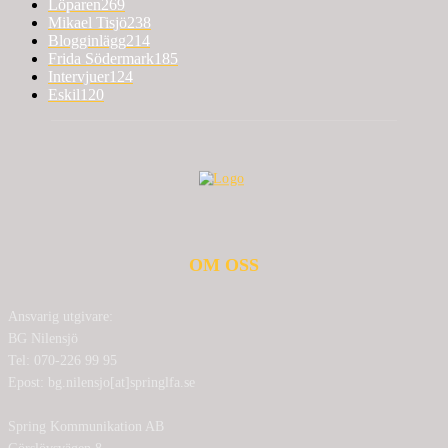
Löparen
269
Mikael Tisjö
238
Blogginlägg
214
Frida Södermark
185
Intervjuer
124
Eskil
120
OM OSS
Ansvarig utgivare:
BG Nilensjö
Tel: 070-226 99 95
Epost: bg.nilensjo[at]springlfa.se
Spring Kommunikation AB