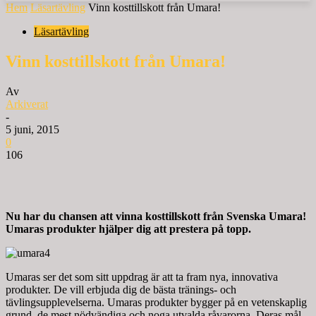
Hem
Läsartävling
Vinn kosttillskott från Umara!
Läsartävling
Vinn kosttillskott från Umara!
Av
Arkiverat
-
5 juni, 2015
0
106
Nu har du chansen att vinna kosttillskott från Svenska Umara!
Umaras produkter hjälper dig att prestera på topp.
Umaras ser det som sitt uppdrag är att ta fram nya, innovativa
produkter. De vill erbjuda dig de bästa tränings- och
tävlingsupplevelserna. Umaras produkter bygger på en vetenskaplig
grund, de mest nödvändiga och noga utvalda råvarorna. Deras mål