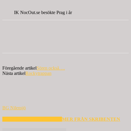
IK NocOut.se besökte Prag i år
Föregående artikel
Sören också….
Nästa artikel
Rockytrappan
BG Nilensjö
RELATERADE ARTIKLAR
MER FRÅN SKRIBENTEN