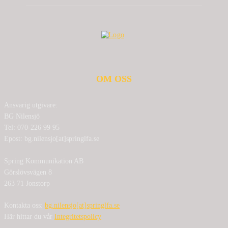
OM OSS
Ansvarig utgivare:
BG Nilensjö
Tel: 070-226 99 95
Epost: bg.nilensjo[at]springlfa.se
Spring Kommunikation AB
Görslövsvägen 8
263 71 Jonstorp
Kontakta oss:
bg.nilensjo[at]springlfa.se
Här hittar du vår
Integritetspolicy