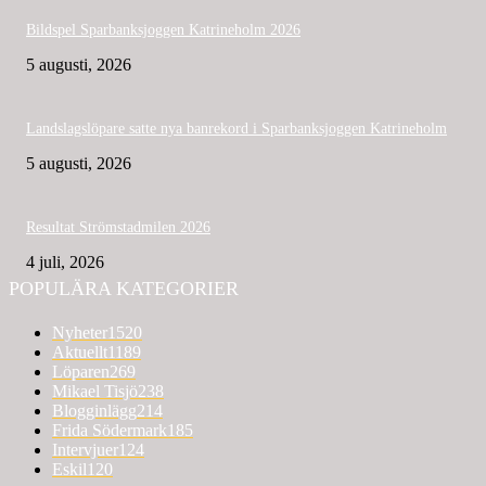
Bildspel Sparbanksjoggen Katrineholm 2026
5 augusti, 2026
Landslagslöpare satte nya banrekord i Sparbanksjoggen Katrineholm
5 augusti, 2026
Resultat Strömstadmilen 2026
4 juli, 2026
POPULÄRA KATEGORIER
Nyheter
1520
Aktuellt
1189
Löparen
269
Mikael Tisjö
238
Blogginlägg
214
Frida Södermark
185
Intervjuer
124
Eskil
120