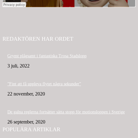
REDAKTÖREN HAR ORDET
Grymt plågsamt i fantastiska Trosa Stadslopp
3 juli, 2022
”Fint att få uppleva flytet några sekunder”
22 november, 2020
De galna reglerna fortsätter sätta stopp för motionsloppen i Sverige
26 september, 2020
POPULÄRA ARTIKLAR