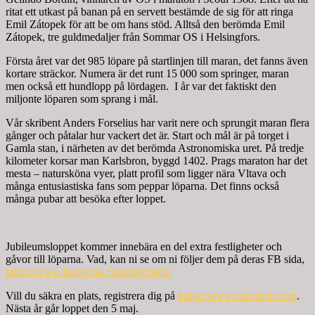
ritat ett utkast på banan på en servett bestämde de sig för att ringa
Emil Zátopek för att be om hans stöd. Alltså den berömda Emil
Zátopek, tre guldmedaljer från Sommar OS i Helsingfors.
Första året var det 985 löpare på startlinjen till maran, det fanns även
kortare sträckor. Numera är det runt 15 000 som springer, maran
men också ett hundlopp på lördagen. I år var det faktiskt den
miljonte löparen som sprang i mål.
Vår skribent Anders Forselius har varit nere och sprungit maran flera
gånger och påtalar hur vackert det är. Start och mål är på torget i
Gamla stan, i närheten av det berömda Astronomiska uret. På tredje
kilometer korsar man Karlsbron, byggd 1402. Prags maraton har det
mesta – natursköna vyer, platt profil som ligger nära Vltava och
många entusiastiska fans som peppar löparna. Det finns också
många pubar att besöka efter loppet.
Jubileumsloppet kommer innebära en del extra festligheter och
gåvor till löparna. Vad, kan ni se om ni följer dem på deras FB sida,
https://www.facebook.com/runczech/
Vill du säkra en plats, registrera dig på
https://www.runczech.com
.
Nästa år går loppet den 5 maj.