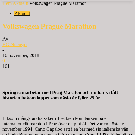
Hem
Aktuellt
Volkswagen Prague Marathon
Aktuellt
Volkswagen Prague Marathon
Av
BG Nilensjö
-
16 november, 2018
0
161
Spring samarbetar med Prag Maraton och nu har vi fått
historien bakom loppet som nästa år fyller 25 år.
Liksom många andra saker i Tjeckien kom tanken på ett
internationellt maraton i Prag över en pint öl. Det var en höstdag i
november 1994, Carlo Capalbo satt i en bar med sin italienska vän,
Gelindo Bordin, vinnaren av OS i maraton i Seoul 1988. Efter att ha