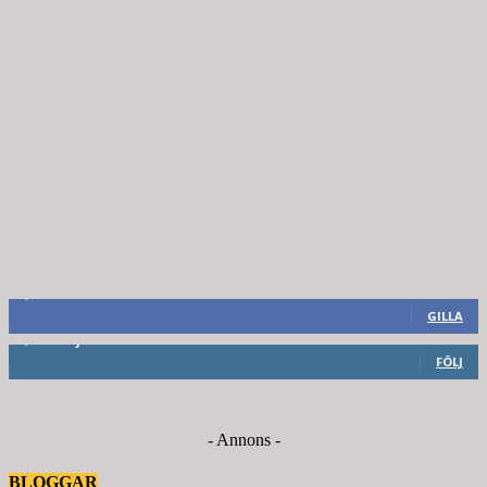
8,660
Fans
GILLA
6,714
Följare
FÖLJ
- Annons -
BLOGGAR