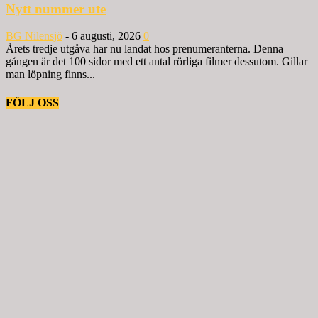
Nytt nummer ute
BG Nilensjö
-
6 augusti, 2026
0
Årets tredje utgåva har nu landat hos prenumeranterna. Denna
gången är det 100 sidor med ett antal rörliga filmer dessutom. Gillar
man löpning finns...
FÖLJ OSS