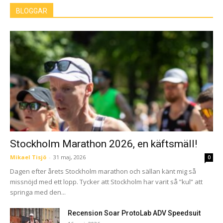
BLOGGAR
Stockholm Marathon 2026, en käftsmäll!
Mikael Tisjö
-
31 maj, 2026
0
Dagen efter årets Stockholm marathon och sällan känt mig så
missnöjd med ett lopp. Tycker att Stockholm har varit så ”kul” att
springa med den...
Recension Soar ProtoLab ADV Speedsuit