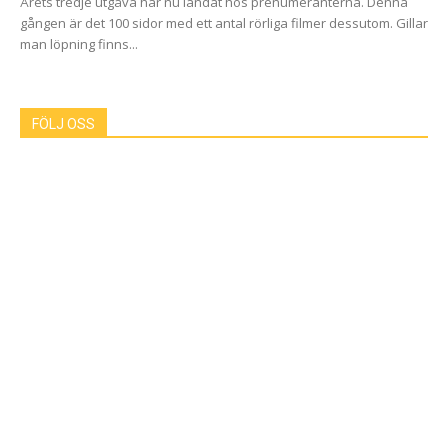
Årets tredje utgåva har nu landat hos prenumeranterna. Denna
gången är det 100 sidor med ett antal rörliga filmer dessutom. Gillar
man löpning finns...
FÖLJ OSS