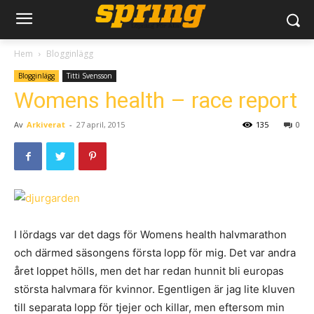
Hem
Blogginlägg
Blogginlägg
Titti Svensson
Womens health – race report
Av
Arkiverat
-
27 april, 2015
135
0
I lördags var det dags för Womens health halvmarathon
och därmed säsongens första lopp för mig. Det var andra
året loppet hölls, men det har redan hunnit bli europas
största halvmara för kvinnor. Egentligen är jag lite kluven
till separata lopp för tjejer och killar, men eftersom min