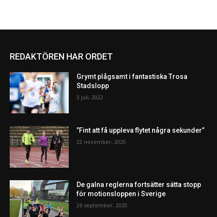
REDAKTÖREN HAR ORDET
Grymt plågsamt i fantastiska Trosa
Stadslopp
3 juli, 2022
”Fint att få uppleva flytet några sekunder”
22 november, 2020
De galna reglerna fortsätter sätta stopp
för motionsloppen i Sverige
26 september, 2020