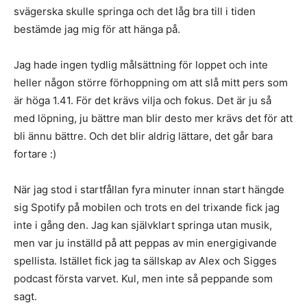
svägerska skulle springa och det låg bra till i tiden
bestämde jag mig för att hänga på.
Jag hade ingen tydlig målsättning för loppet och inte
heller någon större förhoppning om att slå mitt pers som
är höga 1.41. För det krävs vilja och fokus. Det är ju så
med löpning, ju bättre man blir desto mer krävs det för att
bli ännu bättre. Och det blir aldrig lättare, det går bara
fortare :)
När jag stod i startfållan fyra minuter innan start hängde
sig Spotify på mobilen och trots en del trixande fick jag
inte i gång den. Jag kan självklart springa utan musik,
men var ju inställd på att peppas av min energigivande
spellista. Istället fick jag ta sällskap av Alex och Sigges
podcast första varvet. Kul, men inte så peppande som
sagt.