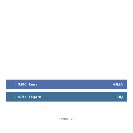
8,660
Fans
GILLA
6,714
Följare
FÖLJ
- Annons -