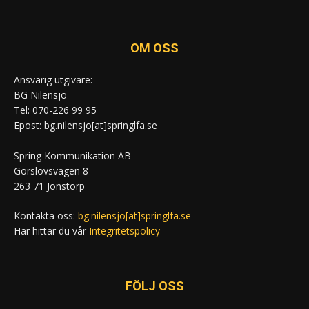
OM OSS
Ansvarig utgivare:
BG Nilensjö
Tel: 070-226 99 95
Epost: bg.nilensjo[at]springlfa.se
Spring Kommunikation AB
Görslövsvägen 8
263 71 Jonstorp
Kontakta oss:
bg.nilensjo[at]springlfa.se
Här hittar du vår
Integritetspolicy
FÖLJ OSS