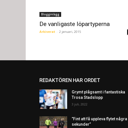
Blogginlägg
De vanligaste löpartyperna
Arkiverat
-
2 januari, 2015
REDAKTÖREN HAR ORDET
Grymt plågsamt i fantastiska
Trosa Stadslopp
3 juli, 2022
”Fint att få uppleva flytet några
sekunder”