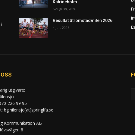
Katrineholm
F
5 augusti, 2026
In
Resultat Strömstadmilen 2026
 i
Es
4 juli, 2026
 OSS
F
arig utgivare:
ilensjö
 070-226 99 95
: bg.nilensjo[at]springlfa.se
ng Kommunikation AB
lövsvägen 8