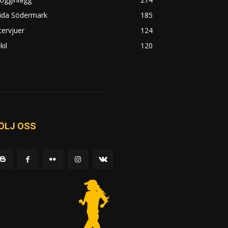
rida Södermark
185
tervjuer
124
kil
120
ÖLJ OSS