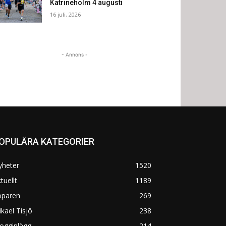
Katrineholm 4 augusti
16 juli, 2026
- Annons -
OPULÄRA KATEGORIER
yheter
1520
tuellt
1189
öparen
269
kael Tisjö
238
ogginlägg
214