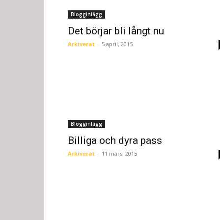
Blogginlägg
Det börjar bli långt nu
Arkiverat
-
5 april, 2015
Blogginlägg
Billiga och dyra pass
Arkiverat
-
11 mars, 2015