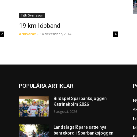
Titti Svensson
19 km löpband
Arkiverat
-
14 december, 2014
2
4
POPULÄRA ARTIKLAR
P
Bildspel Sparbanksjoggen
N
Katrineholm 2026
Ak
5 augusti, 2026
L
Mi
Landslagslöpare satte nya
banrekord i Sparbanksjoggen
Bl