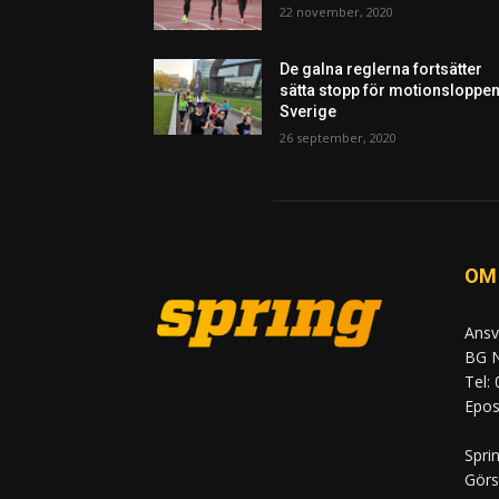
22 november, 2020
De galna reglerna fortsätter
sätta stopp för motionsloppen
Sverige
26 september, 2020
OM
Ansv
BG N
Tel:
Epost
Spri
Görs