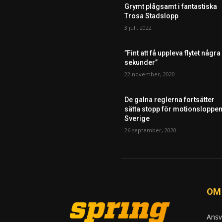
Grymt plågsamt i fantastiska
Trosa Stadslopp
3 juli, 2022
”Fint att få uppleva flytet några
sekunder”
22 november, 2020
De galna reglerna fortsätter
sätta stopp för motionsloppen
Sverige
26 september, 2020
OM
Ansv