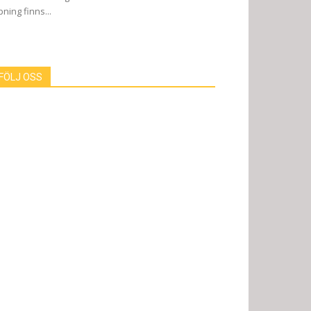
pning finns...
FÖLJ OSS