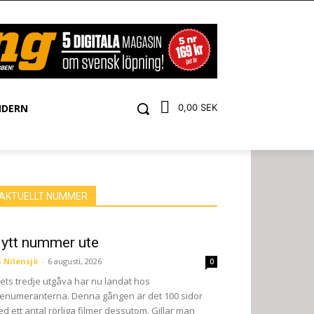
NDERN
0,00 SEK
AKTUELLT NUMMER
ytt nummer ute
 Nilensjö
-
6 augusti, 2026
0
ets tredje utgåva har nu landat hos
enumeranterna. Denna gången är det 100 sidor
d ett antal rörliga filmer dessutom. Gillar man