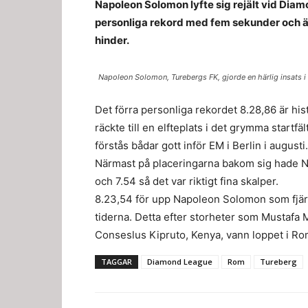
Napoleon Solomon lyfte sig rejält vid Dia
personliga rekord med fem sekunder och är
hinder.
Napoleon Solomon, Turebergs FK, gjorde en härlig insats i
Det förra personliga rekordet 8.28,86 är hist
räckte till en elfteplats i det grymma startfä
förstås bådar gott inför EM i Berlin i augusti.
Närmast på placeringarna bakom sig hade N
och 7.54 så det var riktigt fina skalper.
8.23,54 för upp Napoleon Solomon som fjä
tiderna. Detta efter storheter som Mustaf
Conseslus Kipruto, Kenya, vann loppet i R
TAGGAR
Diamond League
Rom
Tureberg