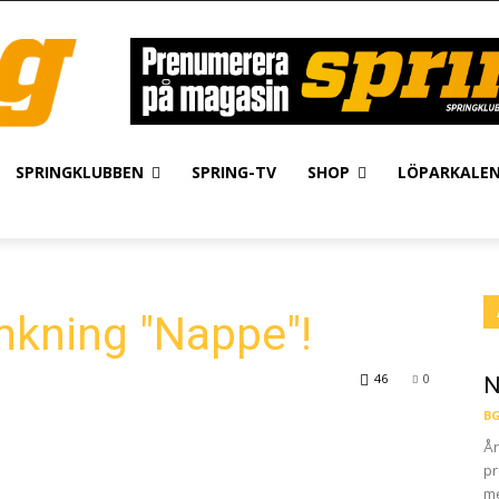
SPRINGKLUBBEN
SPRING-TV
SHOP
LÖPARKALE
nkning "Nappe"!
46
0
N
BG
År
pr
me