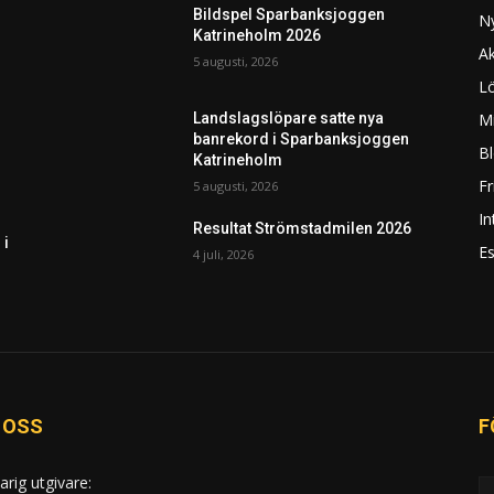
Bildspel Sparbanksjoggen
N
Katrineholm 2026
Ak
5 augusti, 2026
L
Mi
Landslagslöpare satte nya
banrekord i Sparbanksjoggen
Bl
Katrineholm
F
5 augusti, 2026
In
Resultat Strömstadmilen 2026
 i
Es
4 juli, 2026
 OSS
F
arig utgivare: