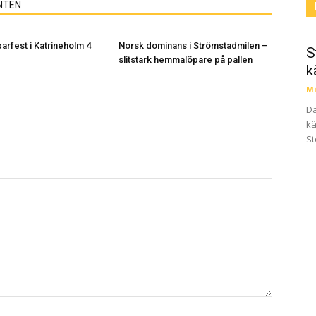
NTEN
arfest i Katrineholm 4
Norsk dominans i Strömstadmilen –
S
slitstark hemmalöpare på pallen
k
Mi
Da
kä
St