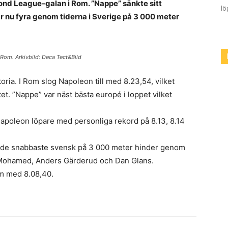
mond League-galan i Rom. ”Nappe” sänkte sitt
lö
 nu fyra genom tiderna i Sverige på 3 000 meter
 Rom. Arkivbild: Deca Tect&Bild
oria. I Rom slog Napoleon till med 8.23,54, vilket
ltet. ”Nappe” var näst bästa europé i loppet vilket
apoleon löpare med personliga rekord på 8.13, 8.14
rde snabbaste svensk på 3 000 meter hinder genom
a Mohamed, Anders Gärderud och Dan Glans.
om med 8.08,40.