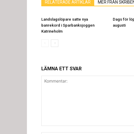
RELATERADE ARTIKLAR
MER FRÅN SKRIBE
Landslagslöpare satte nya
Dags för löp
banrekord i Sparbanksjoggen
augusti
Katrineholm
LÄMNA ETT SVAR