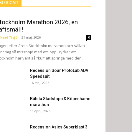
BLOGGAR
tockholm Marathon 2026, en
äftsmäll!
kael Tisjö
-
31 maj, 2026
0
gen efter årets Stockholm marathon och sällan
nt mig så missnöjd med ett lopp. Tycker att
ockholm har varit så ”kul” att springa med den...
Recension Soar ProtoLab ADV
Speedsuit
16 maj, 2026
Bålsta Stadslopp & Köpenhamn
marathon
11 april, 2026
Recension Asics Superblast 3