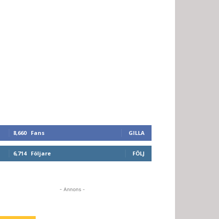
8,660
Fans
GILLA
6,714
Följare
FÖLJ
- Annons -