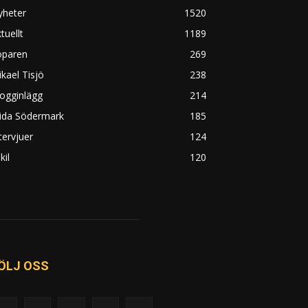
yheter
1520
tuellt
1189
öparen
269
kael Tisjö
238
ogginlägg
214
rida Södermark
185
tervjuer
124
kil
120
ÖLJ OSS