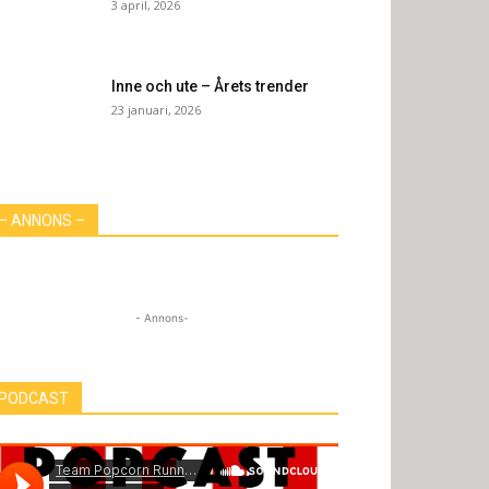
3 april, 2026
Inne och ute – Årets trender
23 januari, 2026
– ANNONS –
- Annons-
PODCAST