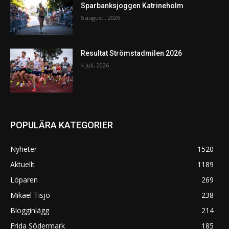
Sparbanksjoggen Katrineholm
5 augusti, 2026
Resultat Strömstadmilen 2026
4 juli, 2026
POPULÄRA KATEGORIER
Nyheter
1520
Aktuellt
1189
Löparen
269
Mikael Tisjö
238
Blogginlägg
214
Frida Södermark
185