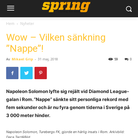
Hem
Nyheter
Wow – Vilken sänkning
”Nappe”!
Av
Mikael Grip
-
31 maj, 2018
59
0
Napoleon Solomon lyfte sig rejält vid Diamond League-
galan i Rom. ”Nappe” sänkte sitt personliga rekord med
fem sekunder och är nu fyra genom tiderna i Sverige på
3 000 meter hinder.
Napoleon Solomon, Turebergs FK, gjorde en härlig insats i Rom. Arkivbild:
Deca Tect&Bild