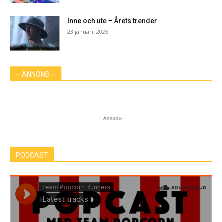
Inne och ute – Årets trender
23 januari, 2026
– ANNONS –
- Annons-
PODCAST