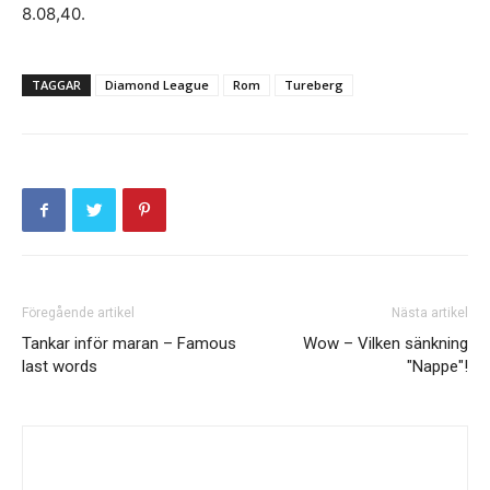
8.08,40.
TAGGAR
Diamond League
Rom
Tureberg
Föregående artikel
Nästa artikel
Tankar inför maran – Famous
Wow – Vilken sänkning
last words
"Nappe"!