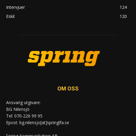
Intervjuer
124
Eskil
120
OM OSS
Ansvarig utgivare:
BG Nilensjö
Tel: 070-226 99 95
Epost: bg.nilensjo[at]springlfa.se
Spring Kommunikation AB