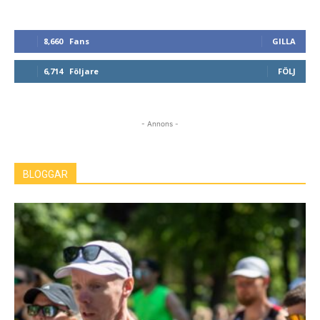
8,660
Fans
GILLA
6,714
Följare
FÖLJ
- Annons -
BLOGGAR