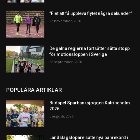
”Fint att få uppleva flytet några sekunder”
22 november, 2020
De galna reglerna fortsätter sätta stopp
för motionsloppen i Sverige
26 september, 2020
POPULÄRA ARTIKLAR
Bildspel Sparbanksjoggen Katrineholm
2026
5 augusti, 2026
Landslagslöpare satte nya banrekord i