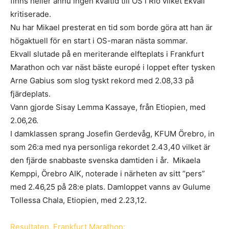
finns heller ännu ingen kvaltid till OS i Rio vilket Ekvall
kritiserade.
Nu har Mikael presterat en tid som borde göra att han är
högaktuell för en start i OS-maran nästa sommar.
Ekvall slutade på en meriterande elfteplats i Frankfurt
Marathon och var näst bäste europé i loppet efter tysken
Arne Gabius som slog tyskt rekord med 2.08,33 på
fjärdeplats.
Vann gjorde Sisay Lemma Kassaye, från Etiopien, med
2.06,26.
I damklassen sprang Josefin Gerdevåg, KFUM Örebro, in
som 26:a med nya personliga rekordet 2.43,40 vilket är
den fjärde snabbaste svenska damtiden i år. Mikaela
Kemppi, Örebro AIK, noterade i närheten av sitt ”pers”
med 2.46,25 på 28:e plats. Damloppet vanns av Gulume
Tollessa Chala, Etiopien, med 2.23,12.
Resultaten, Frankfurt Marathon: