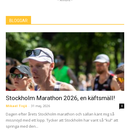
- Annons -
BLOGGAR
Stockholm Marathon 2026, en käftsmäll!
Mikael Tisjö
-
31 maj, 2026
0
Dagen efter årets Stockholm marathon och sällan känt mig så
missnöjd med ett lopp. Tycker att Stockholm har varit så ”kul” att
springa med den...