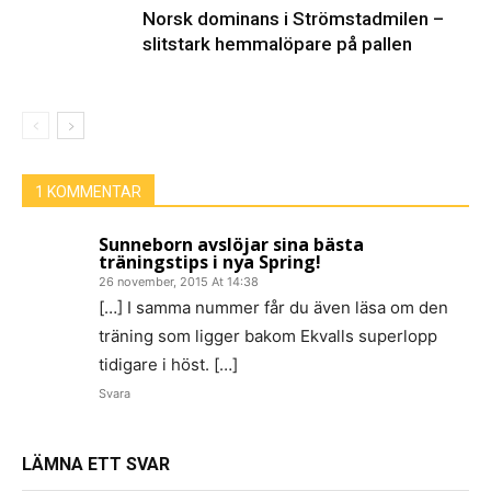
Norsk dominans i Strömstadmilen –
slitstark hemmalöpare på pallen
1 KOMMENTAR
Sunneborn avslöjar sina bästa
träningstips i nya Spring!
26 november, 2015 At 14:38
[…] I samma nummer får du även läsa om den
träning som ligger bakom Ekvalls superlopp
tidigare i höst. […]
Svara
LÄMNA ETT SVAR