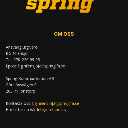
OM OSS
Ansvarig utgivare:
BG Nilensjö
Tel: 070-226 99 95
Epost: bg.nilensjo[at]springlfa.se
Spring Kommunikation AB
Görslövsvägen 8
263 71 Jonstorp
Kontakta oss:
bg.nilensjo[at]springlfa.se
Här hittar du vår
Integritetspolicy