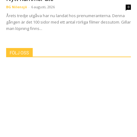
BG Nilensjö
-
6 augusti, 2026
0
Årets tredje utgåva har nu landat hos prenumeranterna. Denna
gången är det 100 sidor med ett antal rörliga filmer dessutom. Gillar
man löpning finns...
FÖLJ OSS