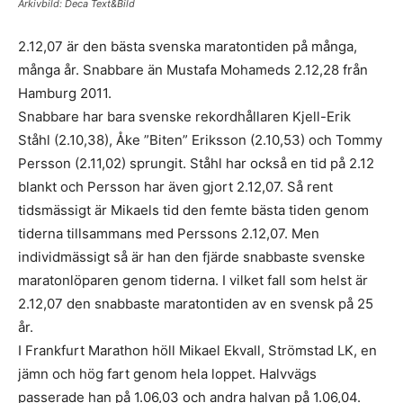
Arkivbild: Deca Text&Bild
2.12,07 är den bästa svenska maratontiden på många,
många år. Snabbare än Mustafa Mohameds 2.12,28 från
Hamburg 2011.
Snabbare har bara svenske rekordhållaren Kjell-Erik
Ståhl (2.10,38), Åke ”Biten” Eriksson (2.10,53) och Tommy
Persson (2.11,02) sprungit. Ståhl har också en tid på 2.12
blankt och Persson har även gjort 2.12,07. Så rent
tidsmässigt är Mikaels tid den femte bästa tiden genom
tiderna tillsammans med Perssons 2.12,07. Men
individmässigt så är han den fjärde snabbaste svenske
maratonlöparen genom tiderna. I vilket fall som helst är
2.12,07 den snabbaste maratontiden av en svensk på 25
år.
I Frankfurt Marathon höll Mikael Ekvall, Strömstad LK, en
jämn och hög fart genom hela loppet. Halvvägs
passerade han på 1.06,03 och andra halvan på 1.06,04.