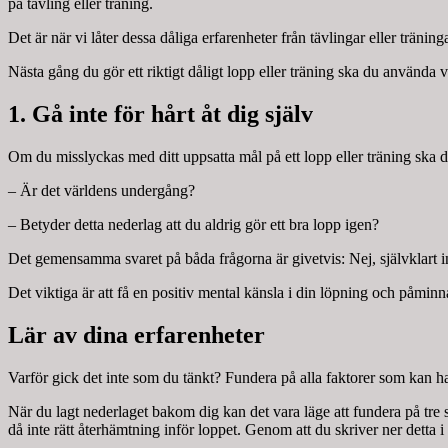
på tävling eller träning.
Det är när vi låter dessa dåliga erfarenheter från tävlingar eller trän
Nästa gång du gör ett riktigt dåligt lopp eller träning ska du använda vå
1. Gå inte för hårt åt dig själv
Om du misslyckas med ditt uppsatta mål på ett lopp eller träning ska du
– Är det världens undergång?
– Betyder detta nederlag att du aldrig gör ett bra lopp igen?
Det gemensamma svaret på båda frågorna är givetvis: Nej, självklart int
Det viktiga är att få en positiv mental känsla i din löpning och påmin
Lär av dina erfarenheter
Varför gick det inte som du tänkt? Fundera på alla faktorer som kan ha sp
När du lagt nederlaget bakom dig kan det vara läge att fundera på tre s
då inte rätt återhämtning inför loppet. Genom att du skriver ner detta i 