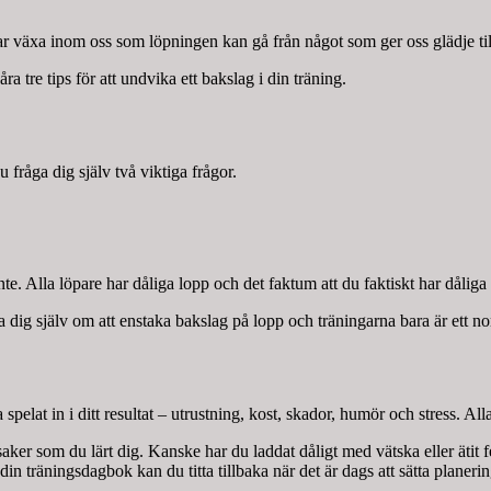
ingar växa inom oss som löpningen kan gå från något som ger oss glädje ti
ra tre tips för att undvika ett bakslag i din träning.
 fråga dig själv två viktiga frågor.
e. Alla löpare har dåliga lopp och det faktum att du faktiskt har dåliga l
na dig själv om att enstaka bakslag på lopp och träningarna bara är ett n
elat in i ditt resultat – utrustning, kost, skador, humör och stress. Alla
aker som du lärt dig. Kanske har du laddat dåligt med vätska eller ätit 
din träningsdagbok kan du titta tillbaka när det är dags att sätta planeri