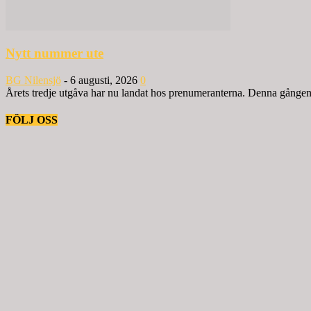
Nytt nummer ute
BG Nilensjö
-
6 augusti, 2026
0
Årets tredje utgåva har nu landat hos prenumeranterna. Denna gången ä
FÖLJ OSS