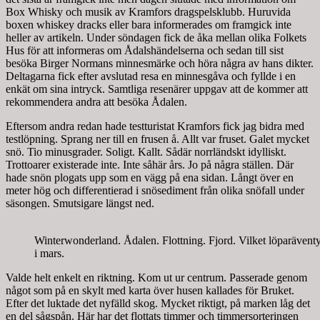
Box Whisky och musik av Kramfors dragspelsklubb. Huruvida
boxen whiskey dracks eller bara informerades om framgick inte
heller av artikeln. Under söndagen fick de åka mellan olika Folkets
Hus för att informeras om Ådalshändelserna och sedan till sist
besöka Birger Normans minnesmärke och höra några av hans dikter.
Deltagarna fick efter avslutad resa en minnesgåva och fyllde i en
enkät om sina intryck. Samtliga resenärer uppgav att de kommer att
rekommendera andra att besöka Ådalen.
Eftersom andra redan hade testturistat Kramfors fick jag bidra med
testlöpning. Sprang ner till en frusen å. Allt var fruset. Galet mycket
snö. Tio minusgrader. Soligt. Kallt. Sådär norrländskt idylliskt.
Trottoarer existerade inte. Inte såhär års. Jo på några ställen. Där
hade snön plogats upp som en vägg på ena sidan. Långt över en
meter hög och differentierad i snösediment från olika snöfall under
säsongen. Smutsigare längst ned.
Winterwonderland. Ådalen. Flottning. Fjord. Vilket löparäventy
i mars.
Valde helt enkelt en riktning. Kom ut ur centrum. Passerade genom
något som på en skylt med karta över husen kallades för Bruket.
Efter det luktade det nyfälld skog. Mycket riktigt, på marken låg det
en del sågspån. Här har det flottats timmer och timmersorteringen