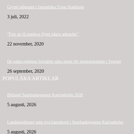
Grymt plågsamt i fantastiska Trosa Stadslopp
3 juli, 2022
”Fint att få uppleva flytet några sekunder”
22 november, 2020
De galna reglerna fortsätter sätta stopp för motionsloppen i Sverige
26 september, 2020
POPULÄRA ARTIKLAR
Bildspel Sparbanksjoggen Katrineholm 2026
5 augusti, 2026
Landslagslöpare satte nya banrekord i Sparbanksjoggen Katrineholm
5 augusti, 2026