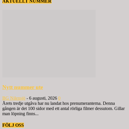
AKTUELLT NUMMER
Nytt nummer ute
BG Nilensjö
-
6 augusti, 2026
0
Årets tredje utgåva har nu landat hos prenumeranterna. Denna
gången är det 100 sidor med ett antal rörliga filmer dessutom. Gillar
man löpning finns...
FÖLJ OSS