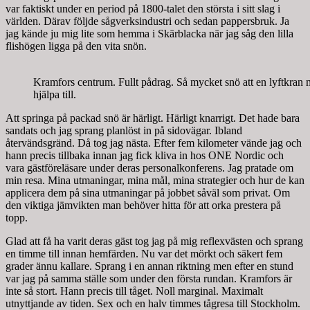
var faktiskt under en period på 1800-talet den största i sitt slag i
världen. Därav följde sågverksindustri och sedan pappersbruk. Ja
jag kände ju mig lite som hemma i Skärblacka när jag såg den lilla
flishögen ligga på den vita snön.
Kramfors centrum. Fullt pådrag. Så mycket snö att en lyftkran 
hjälpa till.
Att springa på packad snö är härligt. Härligt knarrigt. Det hade bara
sandats och jag sprang planlöst in på sidovägar. Ibland
återvändsgränd. Då tog jag nästa. Efter fem kilometer vände jag och
hann precis tillbaka innan jag fick kliva in hos ONE Nordic och
vara gästföreläsare under deras personalkonferens. Jag pratade om
min resa. Mina utmaningar, mina mål, mina strategier och hur de kan
applicera dem på sina utmaningar på jobbet såväl som privat. Om
den viktiga jämvikten man behöver hitta för att orka prestera på
topp.
Glad att få ha varit deras gäst tog jag på mig reflexvästen och sprang
en timme till innan hemfärden. Nu var det mörkt och säkert fem
grader ännu kallare. Sprang i en annan riktning men efter en stund
var jag på samma ställe som under den första rundan. Kramfors är
inte så stort. Hann precis till tåget. Noll marginal. Maximalt
utnyttjande av tiden. Sex och en halv timmes tågresa till Stockholm.