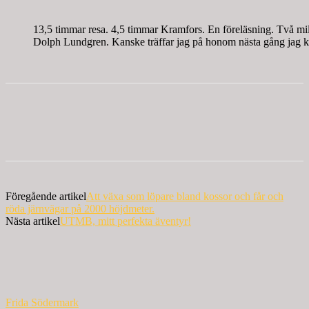
13,5 timmar resa. 4,5 timmar Kramfors. En föreläsning. Två mi
Dolph Lundgren. Kanske träffar jag på honom nästa gång jag 
Föregående artikel
Att växa som löpare bland kossor och får och
röda järnvägar på 2000 höjdmeter.
Nästa artikel
UTMB, mitt perfekta äventyr!
Frida Södermark