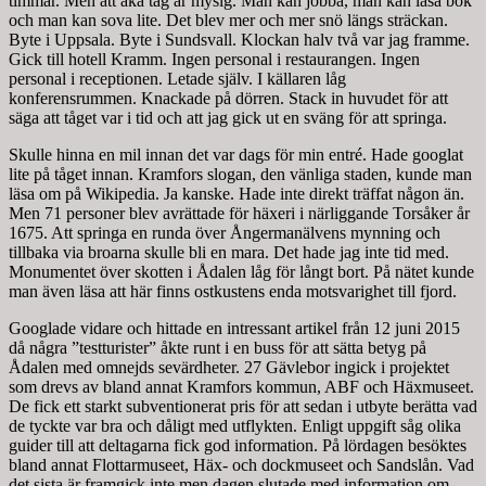
timmar. Men att åka tåg är mysig. Man kan jobba, man kan läsa bok
och man kan sova lite. Det blev mer och mer snö längs sträckan.
Byte i Uppsala. Byte i Sundsvall. Klockan halv två var jag framme.
Gick till hotell Kramm. Ingen personal i restaurangen. Ingen
personal i receptionen. Letade själv. I källaren låg
konferensrummen. Knackade på dörren. Stack in huvudet för att
säga att tåget var i tid och att jag gick ut en sväng för att springa.
Skulle hinna en mil innan det var dags för min entré. Hade googlat
lite på tåget innan. Kramfors slogan, den vänliga staden, kunde man
läsa om på Wikipedia. Ja kanske. Hade inte direkt träffat någon än.
Men 71 personer blev avrättade för häxeri i närliggande Torsåker år
1675. Att springa en runda över Ångermanälvens mynning och
tillbaka via broarna skulle bli en mara. Det hade jag inte tid med.
Monumentet över skotten i Ådalen låg för långt bort. På nätet kunde
man även läsa att här finns ostkustens enda motsvarighet till fjord.
Googlade vidare och hittade en intressant artikel från 12 juni 2015
då några ”testturister” åkte runt i en buss för att sätta betyg på
Ådalen med omnejds sevärdheter. 27 Gävlebor ingick i projektet
som drevs av bland annat Kramfors kommun, ABF och Häxmuseet.
De fick ett starkt subventionerat pris för att sedan i utbyte berätta vad
de tyckte var bra och dåligt med utflykten. Enligt uppgift såg olika
guider till att deltagarna fick god information. På lördagen besöktes
bland annat Flottarmuseet, Häx- och dockmuseet och Sandslån. Vad
det sista är framgick inte men dagen slutade med information om