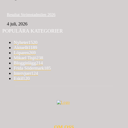
Resultat Strömstadmilen 2026
4 juli, 2026
POPULÄRA KATEGORIER
Nyheter
1520
Aktuellt
1189
Löparen
269
Mikael Tisjö
238
Blogginlägg
214
Frida Södermark
185
Intervjuer
124
Eskil
120
OM OSS