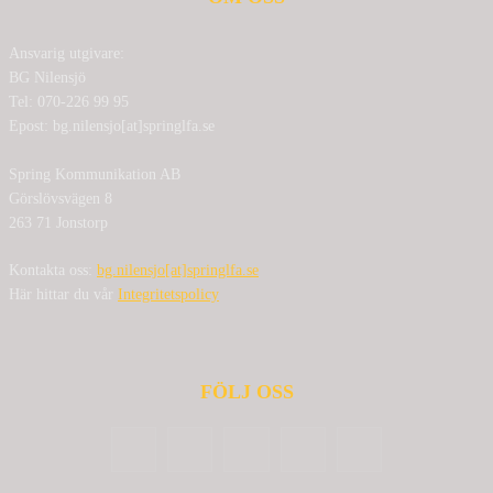
Ansvarig utgivare:
BG Nilensjö
Tel: 070-226 99 95
Epost: bg.nilensjo[at]springlfa.se
Spring Kommunikation AB
Görslövsvägen 8
263 71 Jonstorp
Kontakta oss:
bg.nilensjo[at]springlfa.se
Här hittar du vår
Integritetspolicy
FÖLJ OSS