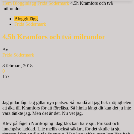
Hem
Blogginlägg
Frida Södermark
4,5h Kramfors och två
milrundor
Blogginlägg
Frida Södermark
4,5h Kramfors och två milrundor
Av
Frida Södermark
-
8 februari, 2018
0
157
Jag gillar tåg. Jag gillar nya platser. Så bra då att jag fick möjligheten
att åka till Kramfors för att föreläsa. Så himla långt dit kan det ju inte
vara tänkte jag. Men det är det. Nu vet jag.
Klev på tåget i Norrköping idag klockan halv sju. Frukost och
lunchpåse laddad. Lite mellis också såklart, för det skulle ta sju