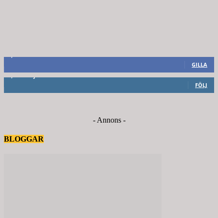
8,660
Fans
GILLA
6,714
Följare
FÖLJ
- Annons -
BLOGGAR