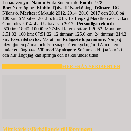
Löparäventyret
Namn:
Frida Södermark.
Född:
1978.
Bor:
Norrköping.
Klubb:
Tjalve IF Norrköping.
Tränare:
BG
Nilensjö.
Meriter:
SM-guld 2012, 2014, 2016, 2017 och 2018 på
100 km, SM-silver 2013 och 2015. 1:a Leipzig Marathon 2011. 8:a i
Comrades 2014. 4:a i Ultravasan 2017.
Personliga rekord:
5000m: 18:40. 10000m: 37:46. Halvmaraton: 1.20:52. Maraton:
2.51,32. 100 km: 07:51:22. 12 timmar: 125,6 km. 24 timmar: 214,2
km.
Favoritsträcka:
Marathon.
Roligaste löparminne:
När jag
blev bjuden på mat och fyra snaps på en kyrkogård i Armenien
under ett långpass.
Vill med löpningen:
Se hur snabb jag kan bli
och hur långt jag kan springa och ha kul under tiden.
RELATERADE ARTIKLAR
MER FRÅN SKRIBENTEN
Mitt kärleksförhållande till löpningen