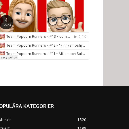
OPULÄRA KATEGORIER
yheter
1520
tuellt
1189