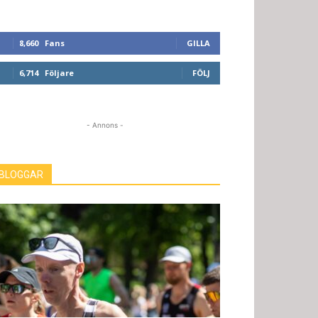
8,660
Fans
GILLA
6,714
Följare
FÖLJ
- Annons -
BLOGGAR