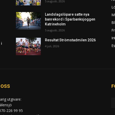
5 augusti, 2026
L
Mi
Landslagslöpare satte nya
banrekord i Sparbanksjoggen
Bl
Katrineholm
F
5 augusti, 2026
In
Resultat Strömstadmilen 2026
 i
Es
4 juli, 2026
 OSS
F
arig utgivare:
ilensjö
 070-226 99 95