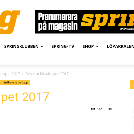
SPRINGKLUBBEN
SPRING-TV
SHOP
LÖPARKALE
aloppet 2017
Resultat Kistaloppet 2017
a hårdbevakade lopp
ppet 2017
532
0