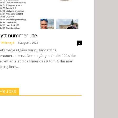
ytt nummer ute
 Nilensjö
-
6 augusti, 2026
0
ets tredje utgåva har nu landat hos
enumeranterna. Denna gången är det 100 sidor
d ett antal rörliga filmer dessutom. Gillar man
pning finns...
FÖLJ OSS