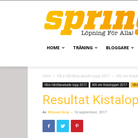
HOME
TRÄNING
BLOGGARE
Hem
Våra hårdbevakade lopp 2017
Allt om Kist
Våra hårdbevakade lopp 2017
Allt om Kistaloppet 2017
Vår
Resultat Kistalo
Av
Mikael Grip
-
16 september, 2017