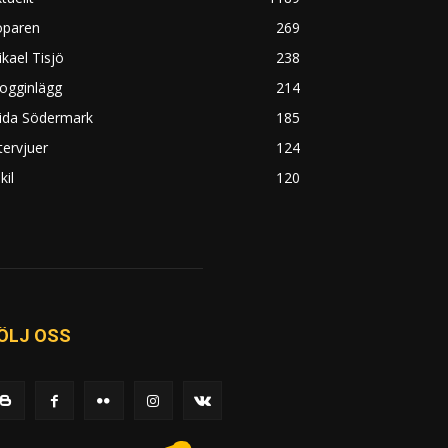
öparen
269
kael Tisjö
238
ogginlägg
214
rida Södermark
185
tervjuer
124
kil
120
ÖLJ OSS