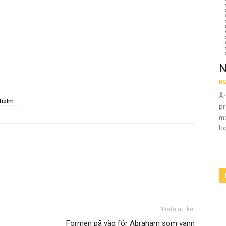
N
BG
År
kholm
pr
me
lö
Nästa artikel
Formen på väg för Abraham som vann