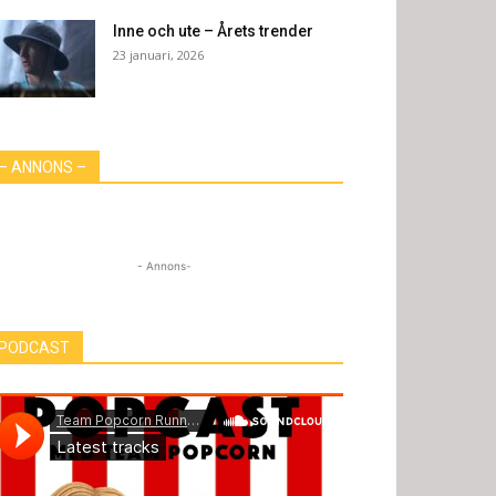
Inne och ute – Årets trender
23 januari, 2026
– ANNONS –
- Annons-
PODCAST