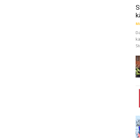
S
k
Mi
Da
kä
St