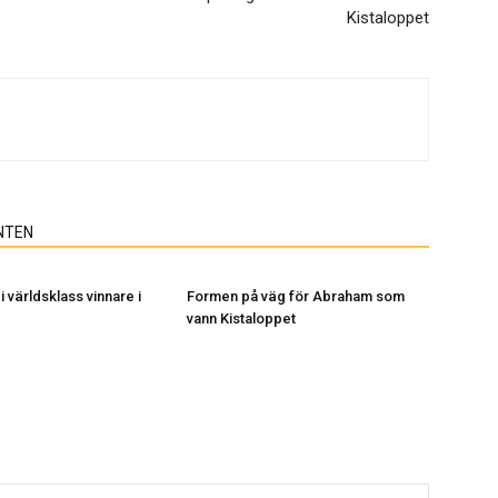
Kistaloppet
NTEN
i världsklass vinnare i
Formen på väg för Abraham som
vann Kistaloppet