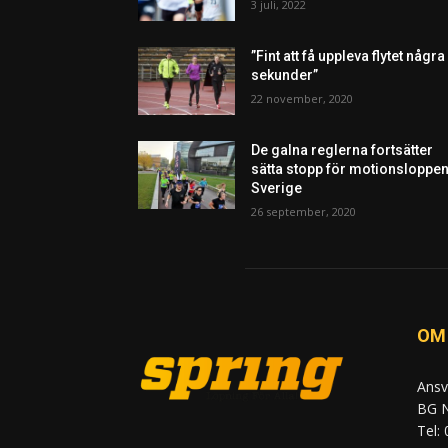
3 juli, 2022
”Fint att få uppleva flytet några
sekunder”
22 november, 2020
De galna reglerna fortsätter
sätta stopp för motionsloppen
Sverige
26 september, 2020
OM
Ansv
BG N
Tel: