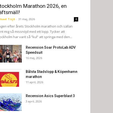
tockholm Marathon 2026, en
äftsmäll!
kael Tisjö
-
31 maj, 2026
0
gen efter årets Stockholm marathon och sällan
nt mig så missnöjd med ett lopp. Tycker att
ockholm har varit så ”kul” att springa med den...
Recension Soar ProtoLab ADV
Speedsuit
16 maj, 2026
Bålsta Stadslopp & Köpenhamn
marathon
11 april, 2026
Recension Asics Superblast 3
3 april, 2026