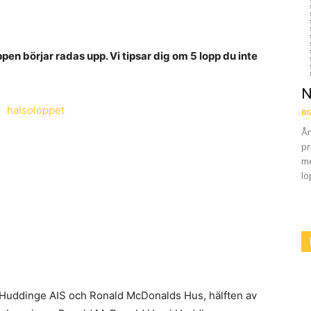
ppen börjar radas upp. Vi tipsar dig om 5 lopp du inte
N
BG
År
pr
me
lö
 Huddinge AIS och Ronald McDonalds Hus, hälften av