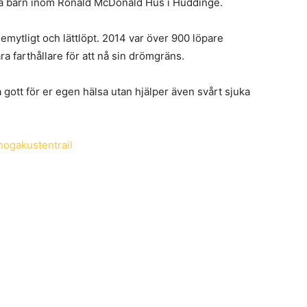
uka barn inom Ronald McDonald Hus i Huddinge.
gemytligt och lättlöpt. 2014 var över 900 löpare
a farthållare för att nå sin drömgräns.
 gott för er egen hälsa utan hjälper även svårt sjuka