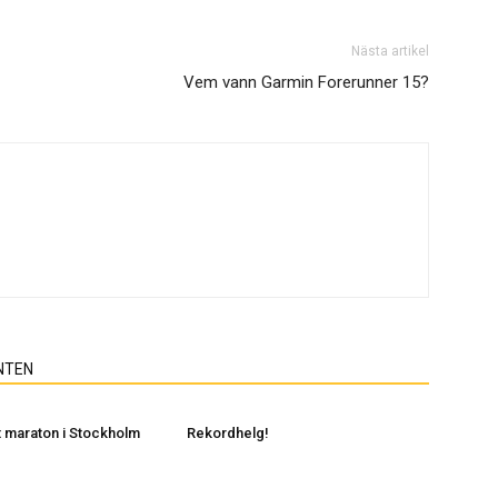
Nästa artikel
Vem vann Garmin Forerunner 15?
NTEN
 maraton i Stockholm
Rekordhelg!