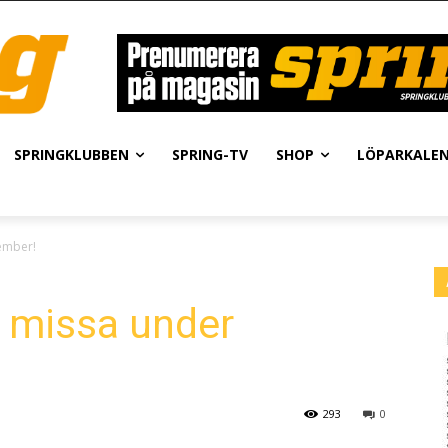
SPRINGKLUBBEN
SPRING-TV
SHOP
LÖPARKALE
tember!
ll missa under
293
0