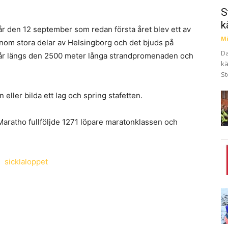
S
k
 den 12 september som redan första året blev ett av
Mi
enom stora delar av Helsingborg och det bjuds på
Da
 går längs den 2500 meter långa strandpromenaden och
kä
St
eller bilda ett lag och spring stafetten.
aratho fullföljde 1271 löpare maratonklassen och