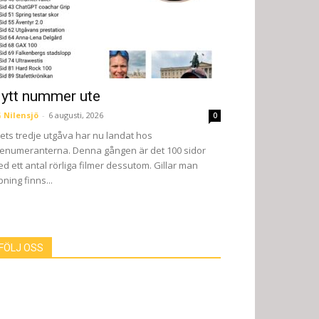
ytt nummer ute
 Nilensjö
-
6 augusti, 2026
0
ets tredje utgåva har nu landat hos
enumeranterna. Denna gången är det 100 sidor
d ett antal rörliga filmer dessutom. Gillar man
pning finns...
FÖLJ OSS