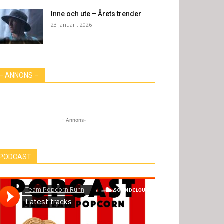
Inne och ute – Årets trender
23 januari, 2026
– ANNONS –
- Annons-
PODCAST