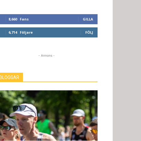
8,660
Fans
GILLA
6,714
Följare
FÖLJ
- Annons -
BLOGGAR