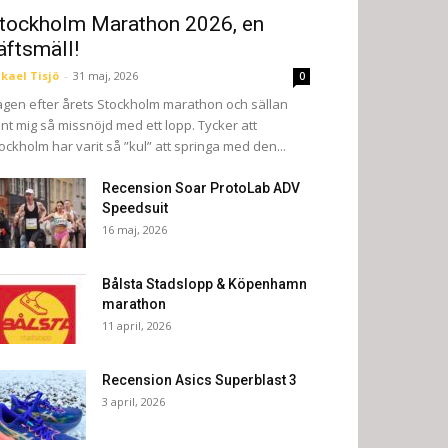
tockholm Marathon 2026, en
äftsmäll!
kael Tisjö
-
31 maj, 2026
0
gen efter årets Stockholm marathon och sällan
nt mig så missnöjd med ett lopp. Tycker att
ockholm har varit så ”kul” att springa med den...
Recension Soar ProtoLab ADV
Speedsuit
16 maj, 2026
Bålsta Stadslopp & Köpenhamn
marathon
11 april, 2026
Recension Asics Superblast 3
3 april, 2026