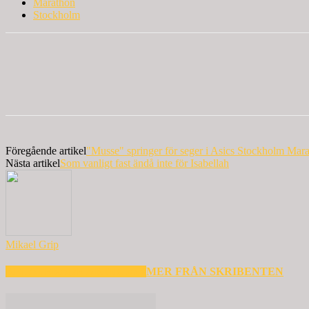
Marathon
Stockholm
Föregående artikel
"Musse" springer för seger i Asics Stockholm Mar
Nästa artikel
Som vanligt fast ändå inte för Isabellah
Mikael Grip
RELATERADE ARTIKLAR
MER FRÅN SKRIBENTEN