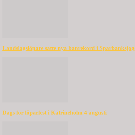
Landslagslöpare satte nya banrekord i Sparbanksjo
Dags för löparfest i Katrineholm 4 augusti