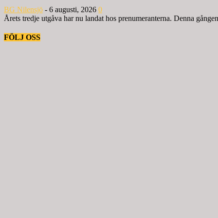
BG Nilensjö
-
6 augusti, 2026
0
Årets tredje utgåva har nu landat hos prenumeranterna. Denna gången ä
FÖLJ OSS