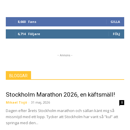
8,660
Fans
GILLA
6,714
Följare
FÖLJ
- Annons -
BLOGGAR
Stockholm Marathon 2026, en käftsmäll!
Mikael Tisjö
-
31 maj, 2026
0
Dagen efter årets Stockholm marathon och sällan känt mig så
missnöjd med ett lopp. Tycker att Stockholm har varit så ”kul” att
springa med den...