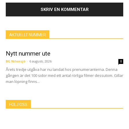
AKTUELLT NUMMER
Nytt nummer ute
BG Nilensjö
-
6 augusti, 2026
0
Årets tredje utgåva har nu landat hos prenumeranterna. Denna
gången är det 100 sidor med ett antal rörliga filmer dessutom. Gillar
man löpning finns...
FÖLJ OSS