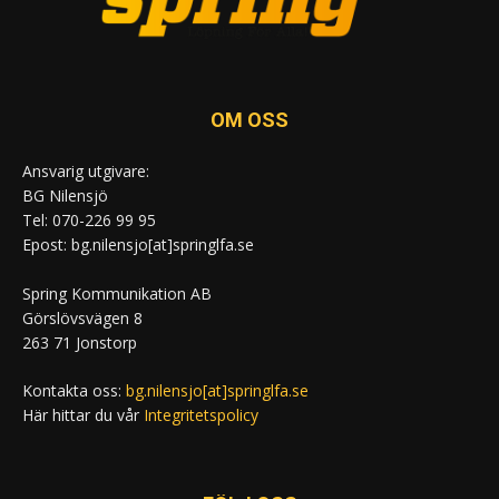
OM OSS
Ansvarig utgivare:
BG Nilensjö
Tel: 070-226 99 95
Epost: bg.nilensjo[at]springlfa.se
Spring Kommunikation AB
Görslövsvägen 8
263 71 Jonstorp
Kontakta oss:
bg.nilensjo[at]springlfa.se
Här hittar du vår
Integritetspolicy