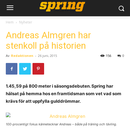
Hem
Nyheter
Andreas Almgren har
stenkoll på historien
Av
Redaktionen
-
26 juni, 2015
156
0
1.45,59 på 800 meter i säsongsdebuten. Spring har
hälsat på hemma hos en framtidsman som vet vad som
krävs för att uppfylla gulddrömmar.
100-procentigt fokus kännetecknar Andreas – både på träning och tävling.