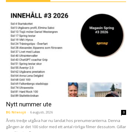
Nytt nummer ute
BG Nilensjö
-
6 augusti, 2026
0
Årets tredje utgåva har nu landat hos prenumeranterna. Denna
gången är det 100 sidor med ett antal rörliga filmer dessutom. Gillar