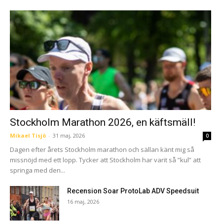
Stockholm Marathon 2026, en käftsmäll!
Mikael Tisjö
-
31 maj, 2026
0
Dagen efter årets Stockholm marathon och sällan känt mig så
missnöjd med ett lopp. Tycker att Stockholm har varit så ”kul” att
springa med den...
Recension Soar ProtoLab ADV Speedsuit
16 maj, 2026