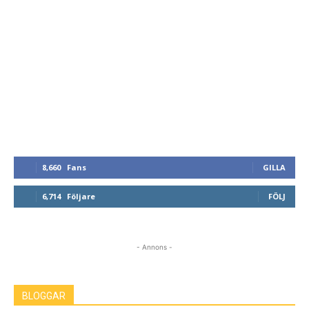
8,660
Fans
GILLA
6,714
Följare
FÖLJ
- Annons -
BLOGGAR