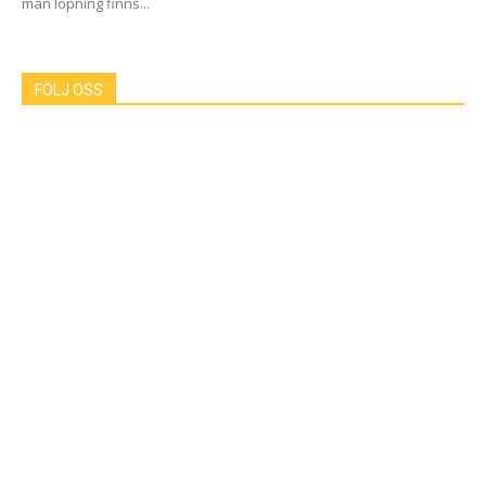
man löpning finns...
FÖLJ OSS