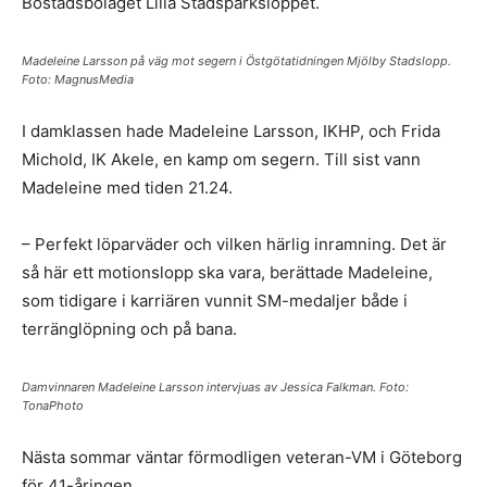
Bostadsbolaget Lilla Stadsparksloppet.
Madeleine Larsson på väg mot segern i Östgötatidningen Mjölby Stadslopp.
Foto: MagnusMedia
I damklassen hade Madeleine Larsson, IKHP, och Frida
Michold, IK Akele, en kamp om segern. Till sist vann
Madeleine med tiden 21.24.
– Perfekt löparväder och vilken härlig inramning. Det är
så här ett motionslopp ska vara, berättade Madeleine,
som tidigare i karriären vunnit SM-medaljer både i
terränglöpning och på bana.
Damvinnaren Madeleine Larsson intervjuas av Jessica Falkman. Foto:
TonaPhoto
Nästa sommar väntar förmodligen veteran-VM i Göteborg
för 41-åringen.