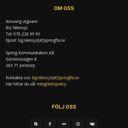
OM OSS
Ansvarig utgivare:
BG Nilensjö
Tel: 070-226 99 95
Epost: bg.nilensjo[at]springlfa.se
Spring Kommunikation AB
Görslövsvägen 8
263 71 Jonstorp
Kontakta oss:
bg.nilensjo[at]springlfa.se
Här hittar du vår
Integritetspolicy
FÖLJ OSS