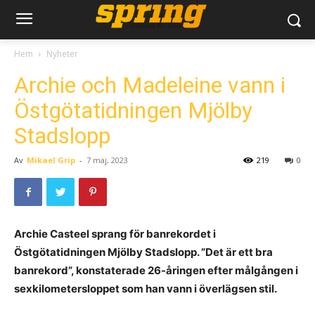
Hem
Nyheter
Archie och Madeleine vann i
Östgötatidningen Mjölby
Stadslopp
Av
Mikael Grip
-
7 maj, 2023
219
0
Archie Casteel sprang för banrekordet i
Östgötatidningen Mjölby Stadslopp. ”Det är ett bra
banrekord”, konstaterade 26-åringen efter målgången i
sexkilometersloppet som han vann i överlägsen stil.