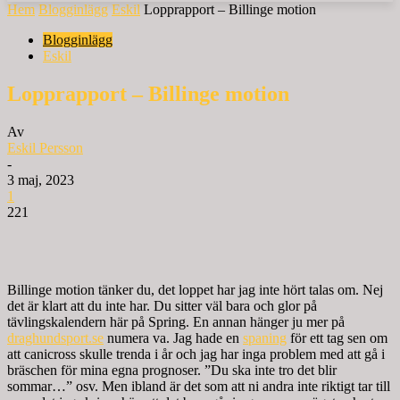
Hem
Blogginlägg
Eskil
Lopprapport – Billinge motion
Blogginlägg
Eskil
Lopprapport – Billinge motion
Av
Eskil Persson
-
3 maj, 2023
1
221
Billinge motion tänker du, det loppet har jag inte hört talas om. Nej
det är klart att du inte har. Du sitter väl bara och glor på
tävlingskalendern här på Spring. En annan hänger ju mer på
draghundsport.se
numera va. Jag hade en
spaning
för ett tag sen om
att canicross skulle trenda i år och jag har inga problem med att gå i
bräschen för mina egna prognoser. ”Du ska inte tro det blir
sommar…” osv. Men ibland är det som att ni andra inte riktigt tar till