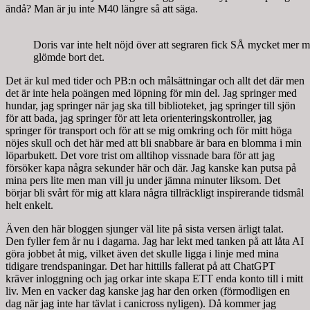
ändå? Man är ju inte M40 längre så att säga.
Doris var inte helt nöjd över att segraren fick SÅ mycket mer mat
glömde bort det.
Det är kul med tider och PB:n och målsättningar och allt det där men
det är inte hela poängen med löpning för min del. Jag springer med
hundar, jag springer när jag ska till biblioteket, jag springer till sjön
för att bada, jag springer för att leta orienteringskontroller, jag
springer för transport och för att se mig omkring och för mitt höga
nöjes skull och det här med att bli snabbare är bara en blomma i min
löparbukett. Det vore trist om alltihop vissnade bara för att jag
försöker kapa några sekunder här och där. Jag kanske kan putsa på
mina pers lite men man vill ju under jämna minuter liksom. Det
börjar bli svårt för mig att klara några tillräckligt inspirerande tidsmål
helt enkelt.
Även den här bloggen sjunger väl lite på sista versen ärligt talat.
Den fyller fem år nu i dagarna. Jag har lekt med tanken på att låta AI
göra jobbet åt mig, vilket även det skulle ligga i linje med mina
tidigare trendspaningar. Det har hittills fallerat på att ChatGPT
kräver inloggning och jag orkar inte skapa ETT enda konto till i mitt
liv. Men en vacker dag kanske jag har den orken (förmodligen en
dag när jag inte har tävlat i canicross nyligen). Då kommer jag