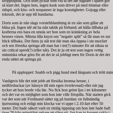
kroppsspråk. Och dom jyckar som vill ta det lite lugnare i spåret gör
så klart det. Ingen hets, ingen kusk som driver på med tömmar eller
ridspö, och kiss- och nospauser är inga konstigheter. Gojogg eller
tokrush, det är upp till hundarna.
Doris som är nån slags vorstehblandning är en sån som gillar att
blåsa på. Ingen idé att ha nån taktik på förhand; att hålla tillbaka på
krafterna ens bara en smula ser hon som en kränkning av hela
hennes väsen. Minsta lilla knyst om ”negativ split” så får man en sur
blick tillbaka. Det finns ju nåt test där man ska öppna i sin maxfart
och sen försöka springa allt man har i tre(?) minuter för att räkna ut
sin critical speed(?) (eller nåt). Det är ju ett test som ingen vettig
människa orkar göra för att det är så jobbigt men för Doris är det det
enda sättet att springa på.
På upploppet: Snabb och pigg hund med långsam och trött männ
Vanligtvis blir det mitt jobb att försöka bromsa henne, i
nedförsbackar (av hänsyn till min egen överlevnad) eller när jag
tycker att hon borde vila lite. Nu fick hon grönt ljus i tre kilometer
och det var en möjlighet som hon inte ville förspilla. När starten gick
var det som när Ferdinand sätter sig på humlan: en fullständig
tjurrusning och enligt min klocka var vi uppe i 2.10-fart efter 50
meter. Det hade säkert varit en rimlig öppning om hon inte hade haft
över 70 kilo mänskligt ankare att släpa på. Jag kan ju knappt cykla i