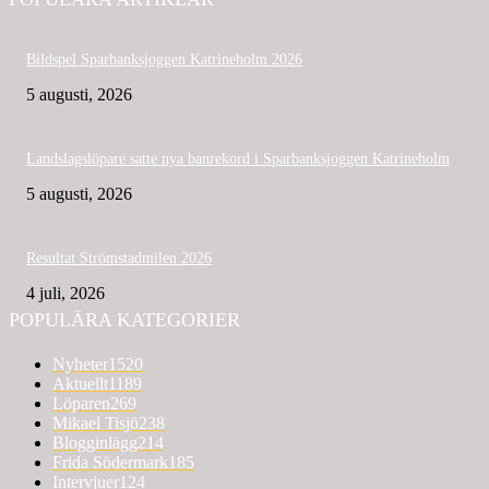
Bildspel Sparbanksjoggen Katrineholm 2026
5 augusti, 2026
Landslagslöpare satte nya banrekord i Sparbanksjoggen Katrineholm
5 augusti, 2026
Resultat Strömstadmilen 2026
4 juli, 2026
POPULÄRA KATEGORIER
Nyheter
1520
Aktuellt
1189
Löparen
269
Mikael Tisjö
238
Blogginlägg
214
Frida Södermark
185
Intervjuer
124