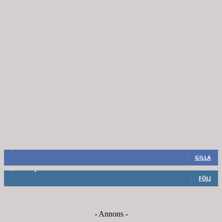
8,660
Fans
GILLA
6,714
Följare
FÖLJ
- Annons -