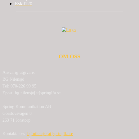
Eskil
120
OM OSS
Ansvarig utgivare:
BG Nilensjö
Tel: 070-226 99 95
Epost: bg.nilensjo[at]springlfa.se
Spring Kommunikation AB
Görslövsvägen 8
263 71 Jonstorp
Kontakta oss:
bg.nilensjo[at]springlfa.se