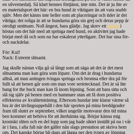
en silvermedalj. Så klart hennes förtjänst, inte min. Det är ju lite av
en materialsport det här: en bra hund är viktigare än att vara snabb
själv. Men det känns inte heller som att placeringar och tider är det
viktiga; det roliga är att se hundarna göra sin grej och deras pepp är
otroligt smittsam. Noll ångest, bara glädje. Jag skrev ett
inlägg
i
höstas om det här med att springa med hund, en aktivitet jag hade
börjat med då och som nu har eskalerat ytterligare. Det har sina för-
och nackdelar.
För: Kul!
Nack: Extremt slitsamt.
Jag skulle nästan vilja gå så långt som att säga att det är det mest
slitsamma man kan göra som löpare. Om det är drag i hundarna
alltså, att man antingen tvingas springa och bromsa eller dra på för
fullt så att benen går som om man vore serietecknad. Det är så lite
bang for the buck man kan få inom löpning. Som att bara sitta och
slå sig själv på benen med en hammare utan att få dom positiva
effekterna av kvalitetsträning. Eftersom hundar inte klarar värme så
bra är det tävlingsuppehåll i den här sporten på mina breddgrader
fram till slutet av september, vilket ungefär motsvarar den tid mina
ben kommer att behöva för att återhämta sig. Börjar känna mig
kroniskt sliten och en del lopp som jag hade siktet inställt på nu i vår
är i fara, i alla fall när det gäller nån slags prestation att skriva hem
om. Det kanske börjar bli dags att lägga ner den typen av löpning