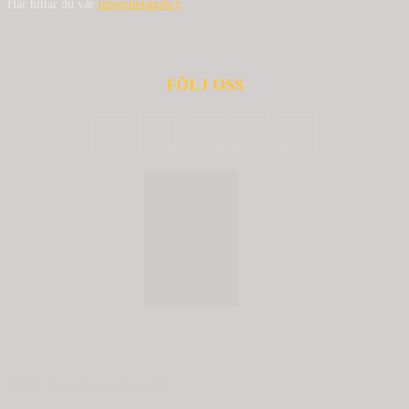
Här hittar du vår
Integritetspolicy
FÖLJ OSS
© 2020 - Spring Kommunikation AB