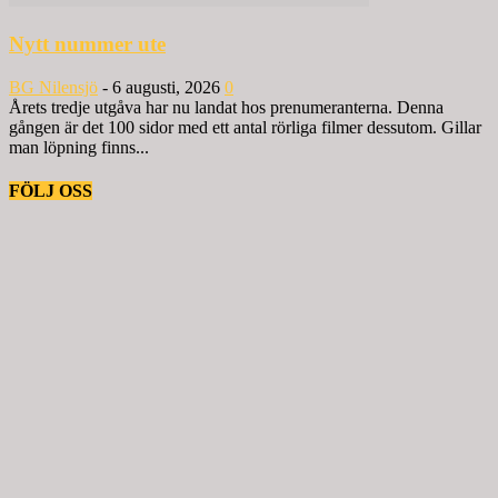
Nytt nummer ute
BG Nilensjö
-
6 augusti, 2026
0
Årets tredje utgåva har nu landat hos prenumeranterna. Denna
gången är det 100 sidor med ett antal rörliga filmer dessutom. Gillar
man löpning finns...
FÖLJ OSS