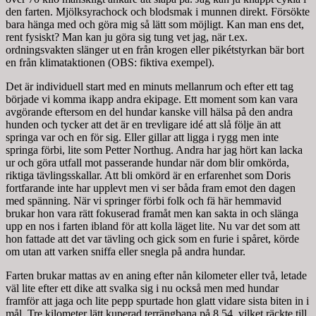
den farten. Mjölksyrachock och blodsmak i munnen direkt. Försökte
bara hänga med och göra mig så lätt som möjligt. Kan man ens det,
rent fysiskt? Man kan ju göra sig tung vet jag, när t.ex.
ordningsvakten slänger ut en från krogen eller pikétstyrkan bär bort
en från klimataktionen (OBS: fiktiva exempel).
Det är individuell start med en minuts mellanrum och efter ett tag
började vi komma ikapp andra ekipage. Ett moment som kan vara
avgörande eftersom en del hundar kanske vill hälsa på den andra
hunden och tycker att det är en trevligare idé att slå följe än att
springa var och en för sig. Eller gillar att ligga i rygg men inte
springa förbi, lite som Petter Northug. Andra har jag hört kan lacka
ur och göra utfall mot passerande hundar när dom blir omkörda,
riktiga tävlingsskallar. Att bli omkörd är en erfarenhet som Doris
fortfarande inte har upplevt men vi ser båda fram emot den dagen
med spänning. När vi springer förbi folk och fä här hemmavid
brukar hon vara rätt fokuserad framåt men kan sakta in och slänga
upp en nos i farten ibland för att kolla läget lite. Nu var det som att
hon fattade att det var tävling och gick som en furie i spåret, körde
om utan att varken sniffa eller snegla på andra hundar.
Farten brukar mattas av en aning efter nån kilometer eller två, letade
väl lite efter ett dike att svalka sig i nu också men med hundar
framför att jaga och lite pepp spurtade hon glatt vidare sista biten in i
mål. Tre kilometer lätt kuperad terrängbana på 8.54, vilket räckte till