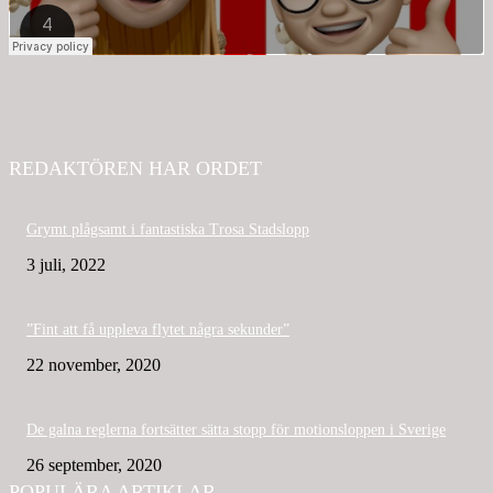
REDAKTÖREN HAR ORDET
Grymt plågsamt i fantastiska Trosa Stadslopp
3 juli, 2022
”Fint att få uppleva flytet några sekunder”
22 november, 2020
De galna reglerna fortsätter sätta stopp för motionsloppen i Sverige
26 september, 2020
POPULÄRA ARTIKLAR