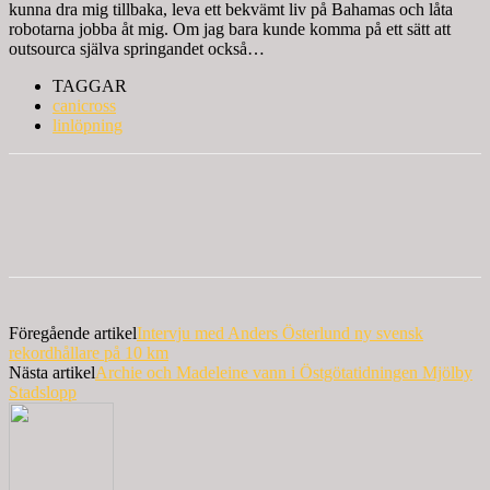
kunna dra mig tillbaka, leva ett bekvämt liv på Bahamas och låta
robotarna jobba åt mig. Om jag bara kunde komma på ett sätt att
outsourca själva springandet också…
TAGGAR
canicross
linlöpning
Föregående artikel
Intervju med Anders Österlund ny svensk
rekordhållare på 10 km
Nästa artikel
Archie och Madeleine vann i Östgötatidningen Mjölby
Stadslopp