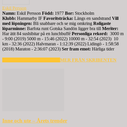
Eskil Persson
Namn:
Eskil Persson
Född:
1977
Bor:
Stockholm
Klubb:
Hammarby IF
Favoritsträcka:
Längs en sandstrand
Vill
med löpningen:
Bli snabbare och se mig omkring
Roligaste
löparminne:
Barfota runt Gotska Sandön ligger bra till
Meriter:
Har ätit 84 sushibitar på en lunchbuffé
Personliga rekord:
3000 m
- 9:00 (2019) 5000 m - 15:46 (2022) 10000 m - 32:54 (2023) 10
km - 32:36 (2022) Halvmaran - 1:12:39 (2022) Lidingö - 1:58:58
(2018) Maraton - 2:36:07 (2023)
Ser fram emot:
Härliga tider
RELATERADE ARTIKLAR
MER FRÅN SKRIBENTEN
Inne och ute – Årets trender