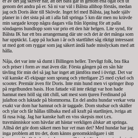
er av det jag skriver här, att det bara går in genom ena ögat och ut
genom det andra på er. Så ni var väl i Bålsta allihop förstås, medan
jag och Doris åkte till Skövde. Inget fel med Bålsta, jag hade själv
planer in i det sista på att i alla fall springa 5 km där men nu krävde
min sargade kropp några dagars vila från löpning för att palla
söndagens hundlopp som var prio ett den här helgen. Lite synd, för
Bålsta IK har ett bra arrangemang där ute och det är det många som
har upptäckt. Lapp på luckan i år och startfältet såg riktigt intressant
ut med gott om ryggar som jag säkert ändå hade misslyckats med att
hålla.
Nåja, det var inte så dumt i Billingen heller. Trevligt folk, bra fika
och priser i form av mat även där. Första gången på en sån här
tävling för min del så jag har inget att jämföra med i övrigt. Det var
väl kanske 45 ekipage som sprang och ytterligare 25 med cykel och
scooter. Premiär även för Doris. Inte min hund men vi springer ihop
på regelbunden basis. Hon fattade väl inte riktigt var hon hade
hamnat men höll sig rätt chill, satt mest som tjuren Ferdinand på
julafton och luktade på blommorna. En del andra hundar verkar veta
exakt var dom har hamnat och är taggade. Dom studsar och skäller
och ylar och får hållas tillbaka med all kraft på startlinjen, ivriga att
få rusa iväg. Jag har kanske haft en viss skepsis mot t.ex.
travmänniskor som hävdar att hästar verkligen
älskar
att springa.
Alltså det gör dom säkert men hur
vet
man det? Med hundar har jag
inga problem att tro det, dom känns genomskinligare i sitt