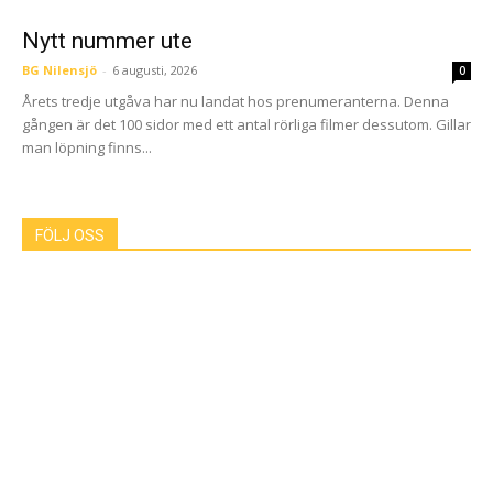
Nytt nummer ute
BG Nilensjö
-
6 augusti, 2026
0
Årets tredje utgåva har nu landat hos prenumeranterna. Denna
gången är det 100 sidor med ett antal rörliga filmer dessutom. Gillar
man löpning finns...
FÖLJ OSS