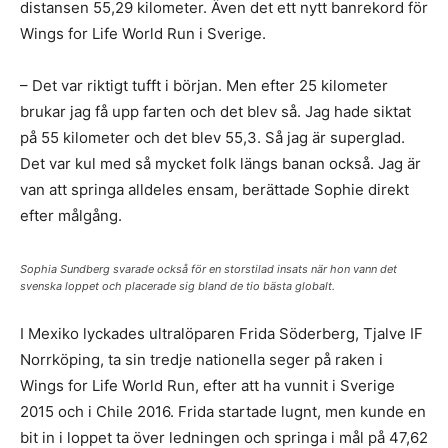
distansen 55,29 kilometer. Även det ett nytt banrekord för
Wings for Life World Run i Sverige.
– Det var riktigt tufft i början. Men efter 25 kilometer
brukar jag få upp farten och det blev så. Jag hade siktat
på 55 kilometer och det blev 55,3. Så jag är superglad.
Det var kul med så mycket folk längs banan också. Jag är
van att springa alldeles ensam, berättade Sophie direkt
efter målgång.
Sophia Sundberg svarade också för en storstilad insats när hon vann det
svenska loppet och placerade sig bland de tio bästa globalt.
I Mexiko lyckades ultralöparen Frida Söderberg, Tjalve IF
Norrköping, ta sin tredje nationella seger på raken i
Wings for Life World Run, efter att ha vunnit i Sverige
2015 och i Chile 2016. Frida startade lugnt, men kunde en
bit in i loppet ta över ledningen och springa i mål på 47,62