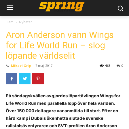
Hem
Nyheter
Aron Anderson vann Wings
for Life World Run – slog
löpande världselit
Av
Mikael Grip
-
7 maj, 2017
466
0
På söndagskvällen avgjordes löpartävlingen Wings for
Life World Run med parallella lopp över hela världen.
Över 150 000 deltagare var anmälda till start. Efter en
hård kamp i Dubais ökenhetta slutade svenske
rullstolsäventyraren och SVT-profilen Aron Anderson