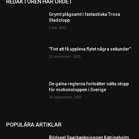
REDAKTÖREN HAR ORDET
Grymt plågsamt i fantastiska Trosa
Stadslopp
3 juli, 2022
”Fint att få uppleva flytet några sekunder”
22 november, 2020
De galna reglerna fortsätter sätta stopp
för motionsloppen i Sverige
26 september, 2020
POPULÄRA ARTIKLAR
Bildspel Sparbanksjoggen Katrineholm