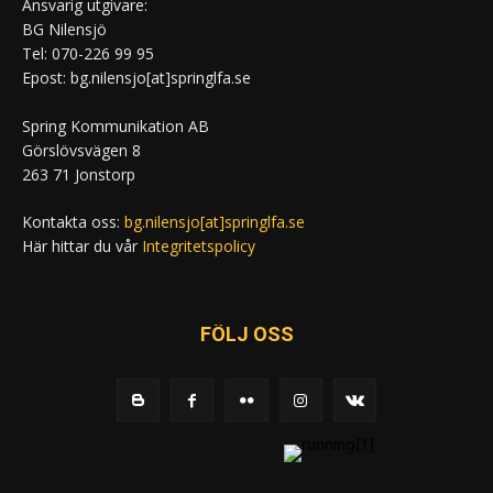
Ansvarig utgivare:
BG Nilensjö
Tel: 070-226 99 95
Epost: bg.nilensjo[at]springlfa.se
Spring Kommunikation AB
Görslövsvägen 8
263 71 Jonstorp
Kontakta oss:
bg.nilensjo[at]springlfa.se
Här hittar du vår
Integritetspolicy
FÖLJ OSS