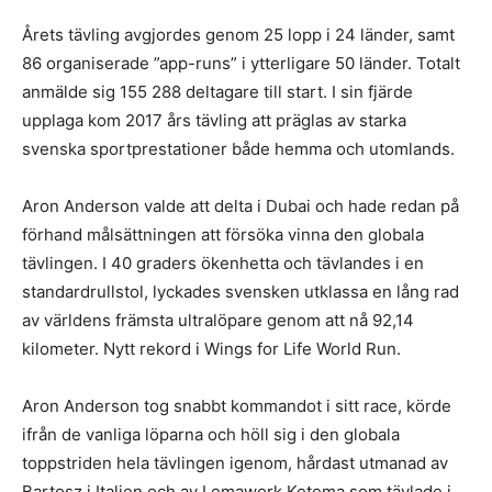
Årets tävling avgjordes genom 25 lopp i 24 länder, samt
86 organiserade ”app-runs” i ytterligare 50 länder. Totalt
anmälde sig 155 288 deltagare till start. I sin fjärde
upplaga kom 2017 års tävling att präglas av starka
svenska sportprestationer både hemma och utomlands.
Aron Anderson valde att delta i Dubai och hade redan på
förhand målsättningen att försöka vinna den globala
tävlingen. I 40 graders ökenhetta och tävlandes i en
standardrullstol, lyckades svensken utklassa en lång rad
av världens främsta ultralöpare genom att nå 92,14
kilometer. Nytt rekord i Wings for Life World Run.
Aron Anderson tog snabbt kommandot i sitt race, körde
ifrån de vanliga löparna och höll sig i den globala
toppstriden hela tävlingen igenom, hårdast utmanad av
Bartosz i Italien och av Lemawork Ketema som tävlade i