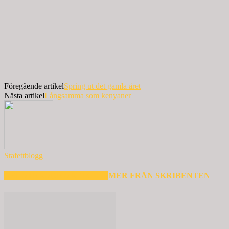
Föregående artikel
Spring ut det gamla året
Nästa artikel
Långsamma som kenyaner
Stafettblogg
RELATERADE ARTIKLAR
MER FRÅN SKRIBENTEN