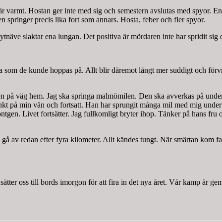
t är varmt. Hostan ger inte med sig och semestern avslutas med spyor. E
springer precis lika fort som annars. Hosta, feber och fler spyor.
ytnäve slaktar ena lungan. Det positiva är mördaren inte har spridit sig
bra som de kunde hoppas på. Allt blir däremot långt mer suddigt och förv
len på väg hem. Jag ska springa malmömilen. Den ska avverkas på under f
g tänkt på min vän och fortsatt. Han har sprungit många mil med mig unde
öntgen. Livet fortsätter. Jag fullkomligt bryter ihop. Tänker på hans fru oc
gå av redan efter fyra kilometer. Allt kändes tungt. När smärtan kom fan
ätter oss till bords imorgon för att fira in det nya året. Vår kamp är ge