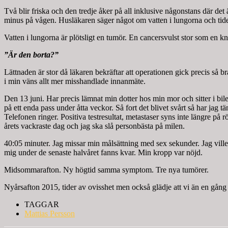
Två blir friska och den tredje åker på all inklusive någonstans där de
minus på vågen. Husläkaren säger något om vatten i lungorna och tiden 
Vatten i lungorna är plötsligt en tumör. En cancersvulst stor som en kn
”Är den borta?”
Lättnaden är stor då läkaren bekräftar att operationen gick precis så 
i min väns allt mer misshandlade innanmäte.
Den 13 juni. Har precis lämnat min dotter hos min mor och sitter i bi
på ett enda pass under åtta veckor. Så fort det blivet svårt så har ja
Telefonen ringer. Positiva testresultat, metastaser syns inte längre på r
årets vackraste dag och jag ska slå personbästa på milen.
40:05 minuter. Jag missar min målsättning med sex sekunder. Jag ville 
mig under de senaste halvåret fanns kvar. Min kropp var nöjd.
Midsommarafton. Ny högtid samma symptom. Tre nya tumörer.
Nyårsafton 2015, tider av ovisshet men också glädje att vi än en gång s
TAGGAR
Mattias Persson