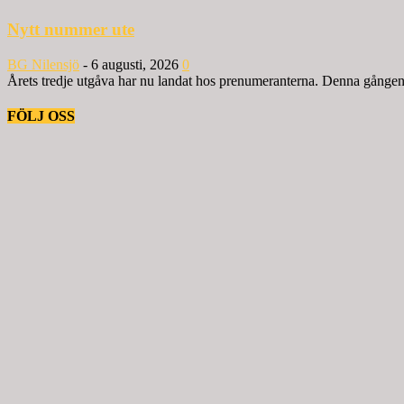
Nytt nummer ute
BG Nilensjö
-
6 augusti, 2026
0
Årets tredje utgåva har nu landat hos prenumeranterna. Denna gången ä
FÖLJ OSS