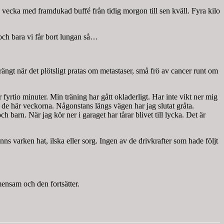
n vecka med framdukad buffé från tidig morgon till sen kväll. Fyra kilo
 och bara vi får bort lungan så…
rängt när det plötsligt pratas om metastaser, små frö av cancer runt om
yrtio minuter. Min träning har gått okladerligt. Har inte vikt ner mig
r de här veckorna. Någonstans längs vägen har jag slutat gråta.
h barn. När jag kör ner i garaget har tårar blivet till lycka. Det är
ns varken hat, ilska eller sorg. Ingen av de drivkrafter som hade följt
mensam och den fortsätter.