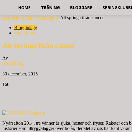
HOME
TRÄNING
BLOGGARE
SPRINGKLUBB
Hem
Blogginlägg
Stafettblogg
Att springa ifrån cancer
Blogginlägg
Stafettblogg
Att springa ifrån cancer
Av
Stafettblogg
-
30 december, 2015
0
160
Nyårsafton 2014, tre vänner är sjuka, hostar och fryser. Raketer och b
historier som tillryggalägger över tio år, flertalet av oss har känt varand