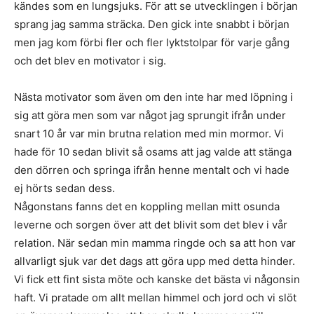
kändes som en lungsjuks. För att se utvecklingen i början
sprang jag samma sträcka. Den gick inte snabbt i början
men jag kom förbi fler och fler lyktstolpar för varje gång
och det blev en motivator i sig.
Nästa motivator som även om den inte har med löpning i
sig att göra men som var något jag sprungit ifrån under
snart 10 år var min brutna relation med min mormor. Vi
hade för 10 sedan blivit så osams att jag valde att stänga
den dörren och springa ifrån henne mentalt och vi hade
ej hörts sedan dess.
Någonstans fanns det en koppling mellan mitt osunda
leverne och sorgen över att det blivit som det blev i vår
relation. När sedan min mamma ringde och sa att hon var
allvarligt sjuk var det dags att göra upp med detta hinder.
Vi fick ett fint sista möte och kanske det bästa vi någonsin
haft. Vi pratade om allt mellan himmel och jord och vi slöt