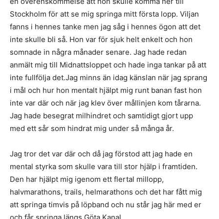
en överenskommelse att hon skulle komma ner till
Stockholm för att se mig springa mitt första lopp. Viljan
fanns i hennes tanke men jag såg i hennes ögon att det
inte skulle bli så. Hon var för sjuk helt enkelt och hon
somnade in några månader senare. Jag hade redan
anmält mig till Midnattsloppet och hade inga tankar på att
inte fullfölja det.Jag minns än idag känslan när jag sprang
i mål och hur hon mentalt hjälpt mig runt banan fast hon
inte var där och när jag klev över mållinjen kom tårarna.
Jag hade besegrat milhindret och samtidigt gjort upp
med ett sår som hindrat mig under så många år.
Jag tror det var där och då jag förstod att jag hade en
mental styrka som skulle vara till stor hjälp i framtiden.
Den har hjälpt mig igenom ett flertal millopp,
halvmarathons, trails, helmarathons och det har fått mig
att springa timvis på löpband och nu står jag här med er
och får springa längs Göta Kanal.