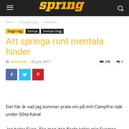
Hem
Blogginlägg
Svempa
Blogginlägg
Svempa
Svempas blogg
Att springa runt mentala
hinder
Av
Arkiverat
-
20 juni, 2017
248
0
Det här är vad jag kommer prata om på mitt Campfire-talk
under Göta Kanal