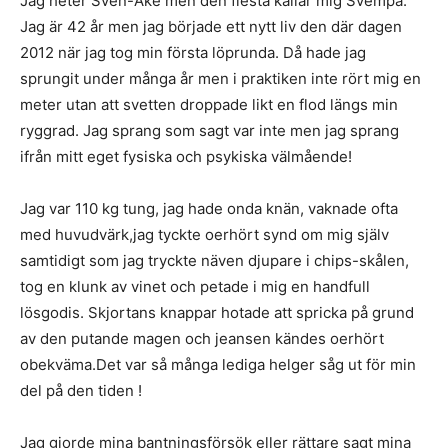
Jag heter Sven-Åke men den flesta kallar mig Svempa.
Jag är 42 år men jag började ett nytt liv den där dagen
2012 när jag tog min första löprunda. Då hade jag
sprungit under många år men i praktiken inte rört mig en
meter utan att svetten droppade likt en flod längs min
ryggrad. Jag sprang som sagt var inte men jag sprang
ifrån mitt eget fysiska och psykiska välmående!
Jag var 110 kg tung, jag hade onda knän, vaknade ofta
med huvudvärk,jag tyckte oerhört synd om mig själv
samtidigt som jag tryckte näven djupare i chips-skålen,
tog en klunk av vinet och petade i mig en handfull
lösgodis. Skjortans knappar hotade att spricka på grund
av den putande magen och jeansen kändes oerhört
obekväma.Det var så många lediga helger såg ut för min
del på den tiden !
Jag gjorde mina bantningsförsök eller rättare sagt mina