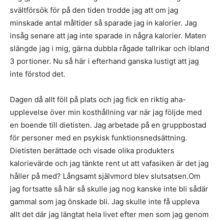
svältförsök för på den tiden trodde jag att om jag
minskade antal måltider så sparade jag in kalorier. Jag
insåg senare att jag inte sparade in några kalorier. Maten
slängde jag i mig, gärna dubbla rågade tallrikar och ibland
3 portioner. Nu så här i efterhand ganska lustigt att jag
inte förstod det.
Dagen då allt föll på plats och jag fick en riktig aha-
upplevelse över min kosthållning var när jag följde med
en boende till dietisten. Jag arbetade på en gruppbostad
för personer med en psykisk funktionsnedsättning.
Dietisten berättade och visade olika produkters
kalorievärde och jag tänkte rent ut att vafasiken är det jag
håller på med? Långsamt självmord blev slutsatsen.Om
jag fortsatte så här så skulle jag nog kanske inte bli sådär
gammal som jag önskade bli. Jag skulle inte få uppleva
allt det där jag längtat hela livet efter men som jag genom