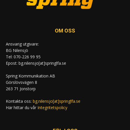
OM OSS
Ansvarig utgivare:
BG Nilensjö
Tel: 070-226 99 95
Epost: bg.nilensjo[at]springlfa.se
Spring Kommunikation AB
Görslövsvägen 8
263 71 Jonstorp
Kontakta oss:
bg.nilensjo[at]springlfa.se
Här hittar du vår
Integritetspolicy