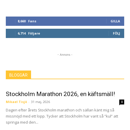
8,660
Fans
GILLA
6,714
Följare
FÖLJ
- Annons -
BLOGGAR
Stockholm Marathon 2026, en käftsmäll!
Mikael Tisjö
-
31 maj, 2026
0
Dagen efter årets Stockholm marathon och sällan känt mig så
missnöjd med ett lopp. Tycker att Stockholm har varit så ”kul” att
springa med den...