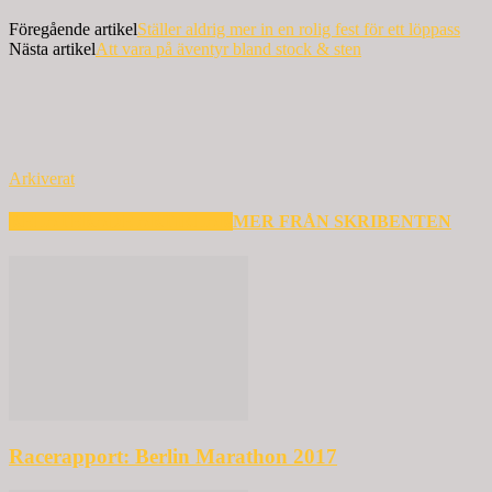
Föregående artikel
Ställer aldrig mer in en rolig fest för ett löppass
Nästa artikel
Att vara på äventyr bland stock & sten
Arkiverat
RELATERADE ARTIKLAR
MER FRÅN SKRIBENTEN
Racerapport: Berlin Marathon 2017