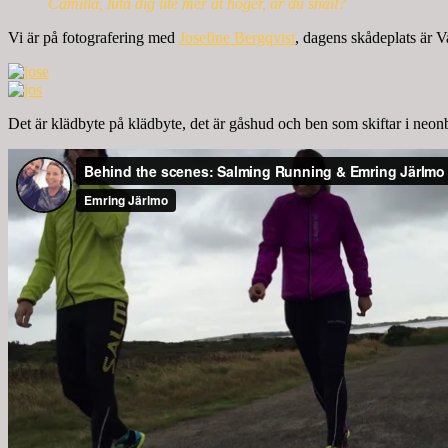
Camilla, luta dig lite mer åt höger, är du snäll?
Vi är på fotografering med
Josefine Bergqvist
, dagens skådeplats är V
Det är klädbyte på klädbyte, det är gåshud och ben som skiftar i neonb