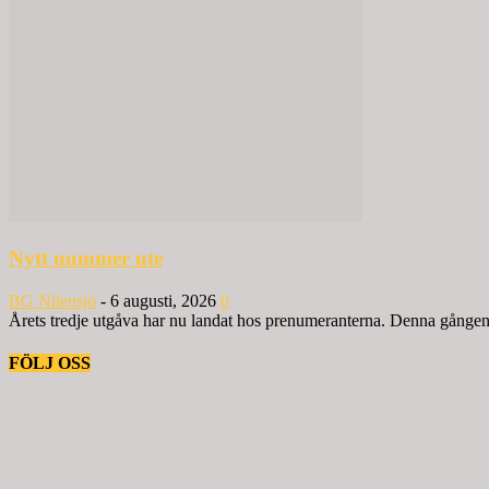
Nytt nummer ute
BG Nilensjö
-
6 augusti, 2026
0
Årets tredje utgåva har nu landat hos prenumeranterna. Denna gången ä
FÖLJ OSS