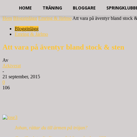
HOME
TRÄNING
BLOGGARE
SPRINGKLUBB
Hem
Blogginlägg
Emring & Järlmo
Att vara på äventyr bland stock &
Blogginlägg
Emring & Järlmo
Att vara på äventyr bland stock & sten
Av
Arkiverat
-
21 september, 2015
0
106
Johan, rättar du till ärmen på tröjan?