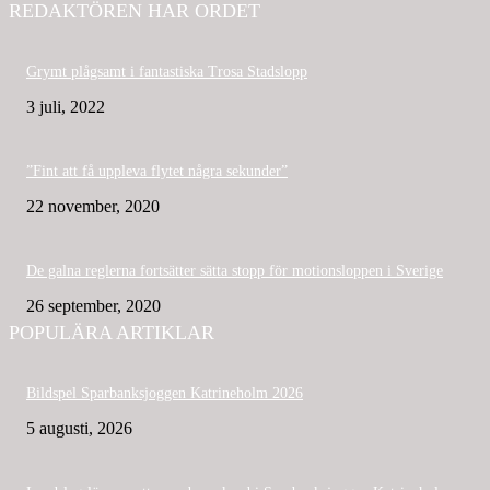
REDAKTÖREN HAR ORDET
Grymt plågsamt i fantastiska Trosa Stadslopp
3 juli, 2022
”Fint att få uppleva flytet några sekunder”
22 november, 2020
De galna reglerna fortsätter sätta stopp för motionsloppen i Sverige
26 september, 2020
POPULÄRA ARTIKLAR
Bildspel Sparbanksjoggen Katrineholm 2026
5 augusti, 2026