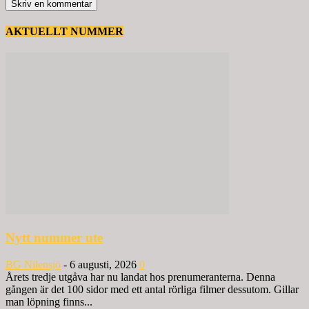
AKTUELLT NUMMER
Nytt nummer ute
BG Nilensjö
-
6 augusti, 2026
0
Årets tredje utgåva har nu landat hos prenumeranterna. Denna
gången är det 100 sidor med ett antal rörliga filmer dessutom. Gillar
man löpning finns...