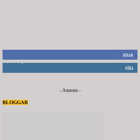
8,660
Fans
GILLA
6,714
Följare
FÖLJ
- Annons -
BLOGGAR