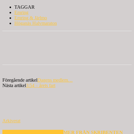
TAGGAR
Emring
Emring & Järlmo
Höganäs Halvmaraton
Föregående artikel
Dagens medlem…
Nästa artikel
3:54 – årets fart
Arkiverat
RELATERADE ARTIKLAR
MER FRÅN SKRIBENTEN