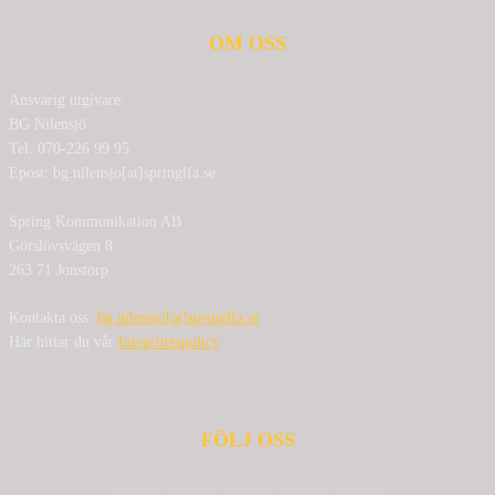
OM OSS
Ansvarig utgivare:
BG Nilensjö
Tel: 070-226 99 95
Epost: bg.nilensjo[at]springlfa.se
Spring Kommunikation AB
Görslövsvägen 8
263 71 Jonstorp
Kontakta oss:
bg.nilensjo[at]springlfa.se
Här hittar du vår
Integritetspolicy
FÖLJ OSS