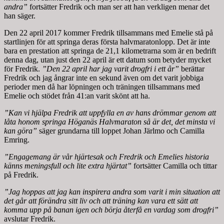
andra”
fortsätter Fredrik och man ser att han verkligen menar det
han säger.
Den 22 april 2017 kommer Fredrik tillsammans med Emelie stå på
startlinjen för att springa deras första halvmaratonlopp. Det är inte
bara en prestation att springa de 21,1 kilometrarna som är en bedrift
denna dag, utan just den 22 april är ett datum som betyder mycket
för Fredrik.
”Den 22 april har jag varit drogfri i ett år”
berättar
Fredrik och jag ångrar inte en sekund även om det varit jobbiga
perioder men då har löpningen och träningen tillsammans med
Emelie och stödet från 41:an varit skönt att ha.
”Kan vi hjälpa Fredrik att uppfylla en av hans drömmar genom att
låta honom springa Höganäs Halvmaraton så är det, det minsta vi
kan göra”
säger grundarna till loppet Johan Järlmo och Camilla
Emring.
”Engagemang är vår hjärtesak och Fredrik och Emelies historia
känns meningsfull och lite extra hjärtat”
fortsätter Camilla och tittar
på Fredrik.
”Jag hoppas att jag kan inspirera andra som varit i min situation att
det går att förändra sitt liv och att träning kan vara ett sätt att
komma upp på banan igen och börja återfå en vardag som drogfri”
avslutar Fredrik.