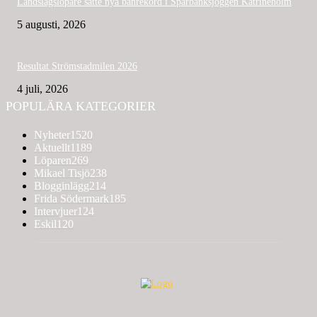
Landslagslöpare satte nya banrekord i Sparbanksjoggen Katrineholm
5 augusti, 2026
Resultat Strömstadmilen 2026
4 juli, 2026
POPULÄRA KATEGORIER
Nyheter
1520
Aktuellt
1189
Löparen
269
Mikael Tisjö
238
Blogginlägg
214
Frida Södermark
185
Intervjuer
124
Eskil
120