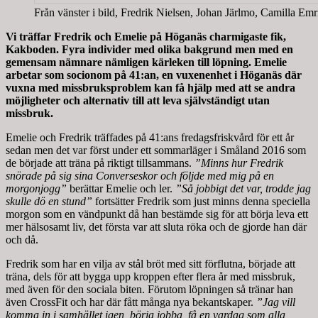
Från vänster i bild, Fredrik Nielsen, Johan Järlmo, Camilla E
Vi träffar Fredrik och Emelie på Höganäs charmigaste fik,
Kakboden. Fyra individer med olika bakgrund men med en
gemensam nämnare nämligen kärleken till löpning. Emelie
arbetar som socionom på 41:an, en vuxenenhet i Höganäs där
vuxna med missbruksproblem kan få hjälp med att se andra
möjligheter och alternativ till att leva självständigt utan
missbruk.
Emelie och Fredrik träffades på 41:ans fredagsfriskvård för ett år
sedan men det var först under ett sommarläger i Småland 2016 som
de började att träna på riktigt tillsammans.
”Minns hur Fredrik
snörade på sig sina Converseskor och följde med mig på en
morgonjogg”
berättar Emelie och ler.
”Så jobbigt det var, trodde jag
skulle dö en stund”
fortsätter Fredrik som just minns denna speciella
morgon som en vändpunkt då han bestämde sig för att börja leva ett
mer hälsosamt liv, det första var att sluta röka och de gjorde han där
och då.
Fredrik som har en vilja av stål bröt med sitt förflutna, började att
träna, dels för att bygga upp kroppen efter flera år med missbruk,
med även för den sociala biten. Förutom löpningen så tränar han
även CrossFit och har där fått många nya bekantskaper.
”Jag vill
komma in i samhället igen, börja jobba, få en vardag som alla