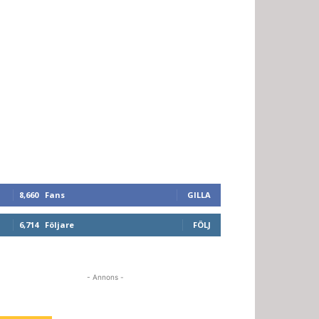
8,660
Fans
GILLA
6,714
Följare
FÖLJ
- Annons -