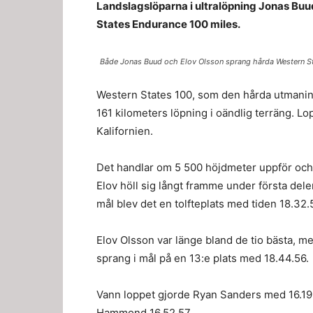
Landslagslöparna i ultralöpning Jonas Buud
States Endurance 100 miles.
Både Jonas Buud och Elov Olsson sprang hårda Western Sta
Western States 100, som den hårda utmanin
161 kilometers löpning i oändlig terräng. Lo
Kalifornien.
Det handlar om 5 500 höjdmeter uppför och
Elov höll sig långt framme under första delen
mål blev det en tolfteplats med tiden 18.32.
Elov Olsson var länge bland de tio bästa, me
sprang i mål på en 13:e plats med 18.44.56.
Vann loppet gjorde Ryan Sanders med 16.19.
Hammond 16.52.57.