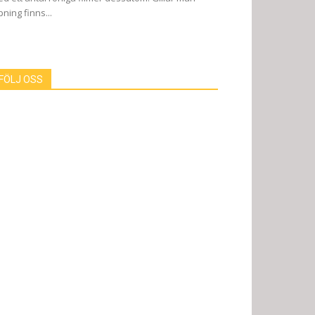
pning finns...
FÖLJ OSS