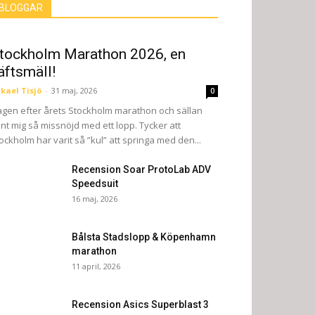
BLOGGAR
tockholm Marathon 2026, en
äftsmäll!
kael Tisjö
-
31 maj, 2026
0
gen efter årets Stockholm marathon och sällan
nt mig så missnöjd med ett lopp. Tycker att
ockholm har varit så ”kul” att springa med den...
Recension Soar ProtoLab ADV
Speedsuit
16 maj, 2026
Bålsta Stadslopp & Köpenhamn
marathon
11 april, 2026
Recension Asics Superblast 3