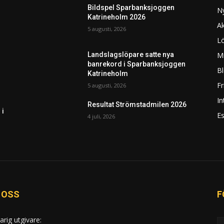
Bildspel Sparbanksjoggen
N
Katrineholm 2026
Ak
5 augusti, 2026
L
Mi
Landslagslöpare satte nya
banrekord i Sparbanksjoggen
Bl
Katrineholm
F
5 augusti, 2026
In
Resultat Strömstadmilen 2026
 i
Es
4 juli, 2026
 OSS
F
arig utgivare: