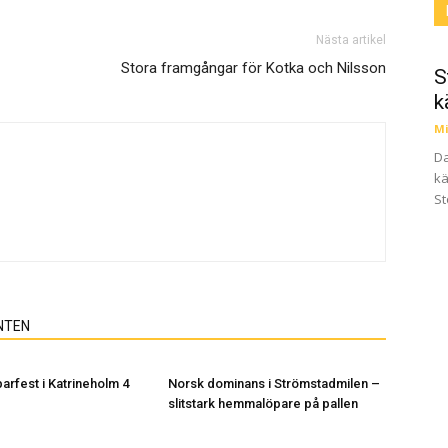
Nästa artikel
Stora framgångar för Kotka och Nilsson
S
k
Mi
Da
kä
St
NTEN
arfest i Katrineholm 4
Norsk dominans i Strömstadmilen –
slitstark hemmalöpare på pallen