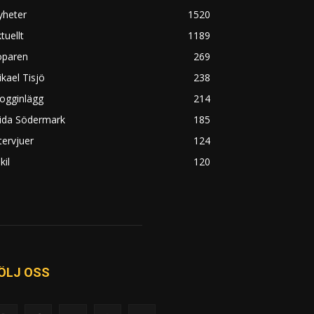
yheter
1520
tuellt
1189
öparen
269
kael Tisjö
238
ogginlägg
214
rida Södermark
185
tervjuer
124
kil
120
ÖLJ OSS