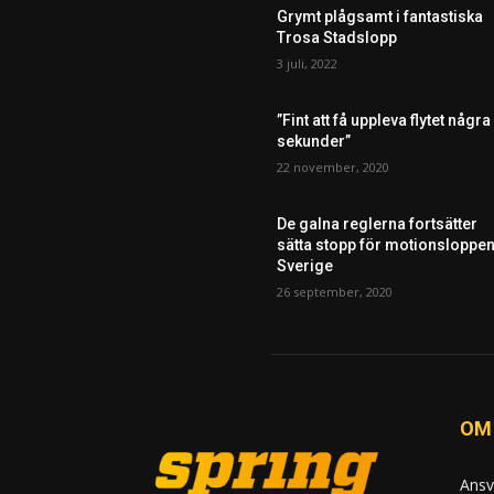
Grymt plågsamt i fantastiska
Trosa Stadslopp
3 juli, 2022
”Fint att få uppleva flytet några
sekunder”
22 november, 2020
De galna reglerna fortsätter
sätta stopp för motionsloppen
Sverige
26 september, 2020
OM
Ansv