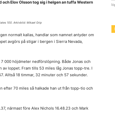
 och Elov Olsson tog sig i helgen an tuffa Western
lö
tes 100. Arkivbild: Mikael Grip
gen normalt kallas, handlar som namnet antyder om
ppet avgörs på stigar i bergen i Sierra Nevada,
 7 000 höjdmeter nedförslöpning. Både Jonas och
 av loppet. Fram tills 53 miles låg Jonas topp-tre. I
57. Alltså 18 timmar, 32 minuter och 57 sekunder.
n efter 70 miles så halkade han ut från topp-tio och
37, närmast före Alex Nichols 16.48.23 och Mark