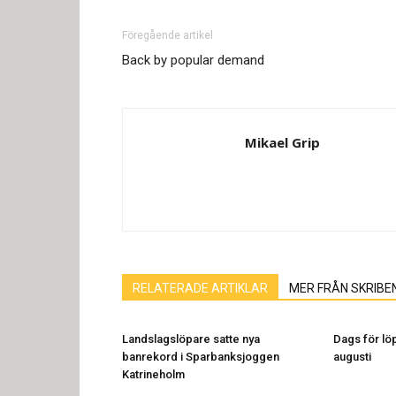
Föregående artikel
Back by popular demand
Mikael Grip
RELATERADE ARTIKLAR
MER FRÅN SKRIBE
Landslagslöpare satte nya
Dags för löp
banrekord i Sparbanksjoggen
augusti
Katrineholm