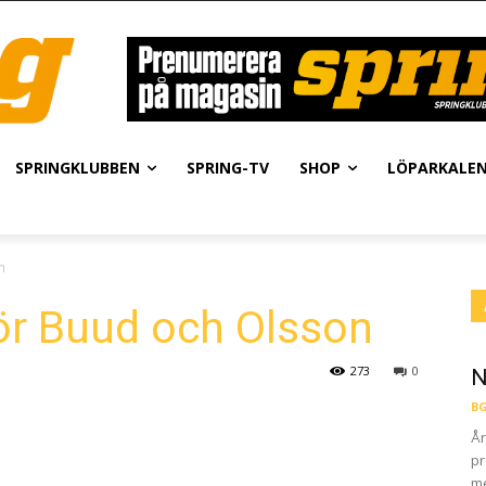
SPRINGKLUBBEN
SPRING-TV
SHOP
LÖPARKALE
n
ör Buud och Olsson
273
0
N
BG
År
pr
me