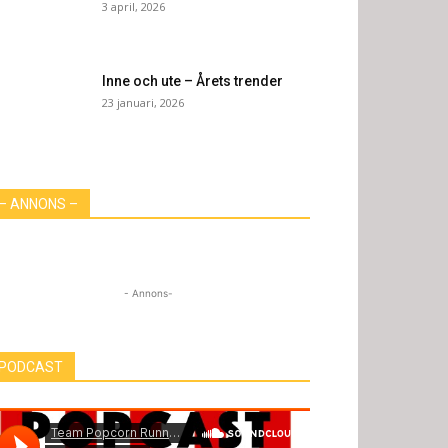
3 april, 2026
Inne och ute – Årets trender
23 januari, 2026
– ANNONS –
- Annons-
PODCAST