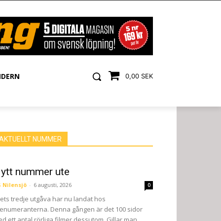
NDERN
0,00 SEK
AKTUELLT NUMMER
ytt nummer ute
 Nilensjö
-
6 augusti, 2026
0
ets tredje utgåva har nu landat hos
enumeranterna. Denna gången är det 100 sidor
d ett antal rörliga filmer dessutom. Gillar man