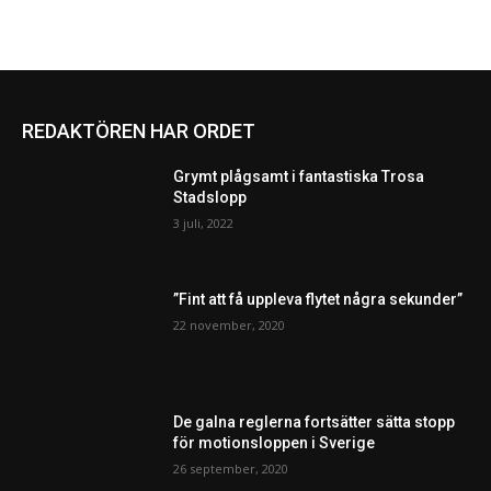
REDAKTÖREN HAR ORDET
Grymt plågsamt i fantastiska Trosa
Stadslopp
3 juli, 2022
”Fint att få uppleva flytet några sekunder”
22 november, 2020
De galna reglerna fortsätter sätta stopp
för motionsloppen i Sverige
26 september, 2020