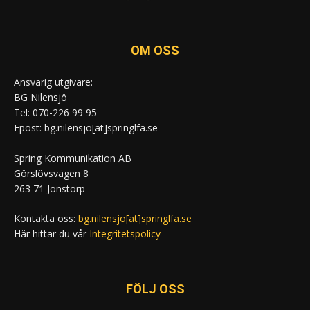
OM OSS
Ansvarig utgivare:
BG Nilensjö
Tel: 070-226 99 95
Epost: bg.nilensjo[at]springlfa.se
Spring Kommunikation AB
Görslövsvägen 8
263 71 Jonstorp
Kontakta oss:
bg.nilensjo[at]springlfa.se
Här hittar du vår
Integritetspolicy
FÖLJ OSS