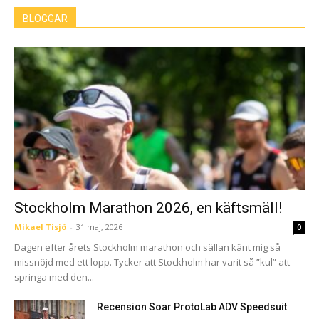
BLOGGAR
Stockholm Marathon 2026, en käftsmäll!
Mikael Tisjö
-
31 maj, 2026
0
Dagen efter årets Stockholm marathon och sällan känt mig så
missnöjd med ett lopp. Tycker att Stockholm har varit så ”kul” att
springa med den...
Recension Soar ProtoLab ADV Speedsuit