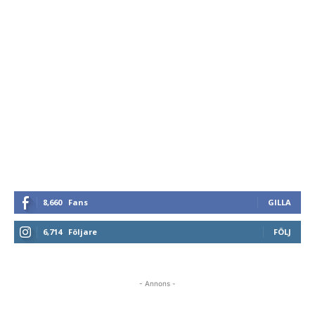
8,660
Fans
GILLA
6,714
Följare
FÖLJ
- Annons -