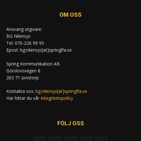
OM OSS
Ansvarig utgivare:
BG Nilensjö
Tel: 070-226 99 95
Epost: bg.nilensjo[at]springlfa.se
Spring Kommunikation AB
Görslövsvägen 8
263 71 Jonstorp
Kontakta oss:
bg.nilensjo[at]springlfa.se
Här hittar du vår
Integritetspolicy
FÖLJ OSS