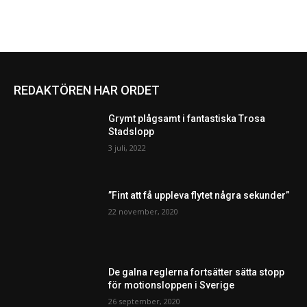
REDAKTÖREN HAR ORDET
Grymt plågsamt i fantastiska Trosa
Stadslopp
3 juli, 2022
”Fint att få uppleva flytet några sekunder”
22 november, 2020
De galna reglerna fortsätter sätta stopp
för motionsloppen i Sverige
26 september, 2020