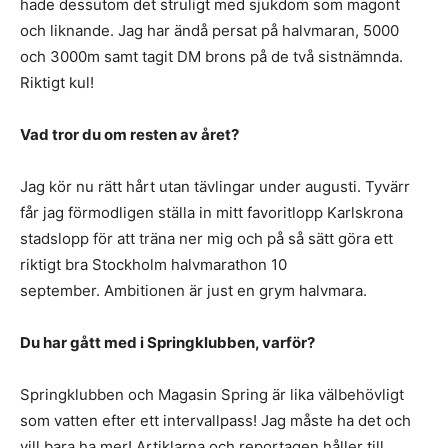
hade dessutom det struligt med sjukdom som magont
och liknande. Jag har ändå persat på halvmaran, 5000
och 3000m samt tagit DM brons på de två sistnämnda.
Riktigt kul!
Vad tror du om resten av året?
Jag kör nu rätt hårt utan tävlingar under augusti. Tyvärr
får jag förmodligen ställa in mitt favoritlopp Karlskrona
stadslopp för att träna ner mig och på så sätt göra ett
riktigt bra Stockholm halvmarathon 10
september. Ambitionen är just en grym halvmara.
Du har gått med i Springklubben, varför?
Springklubben och Magasin Spring är lika välbehövligt
som vatten efter ett intervallpass! Jag måste ha det och
vill bara ha mer! Artiklarna och reportagen håller till