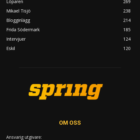
Löparen
269
Mikael Tisjö
238
Blogginlägg
214
Frida Södermark
185
Intervjuer
124
Eskil
120
OM OSS
Ansvarig utgivare: