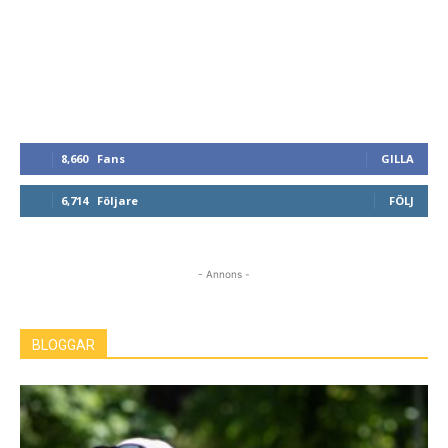
8,660
Fans
GILLA
6,714
Följare
FÖLJ
- Annons -
BLOGGAR