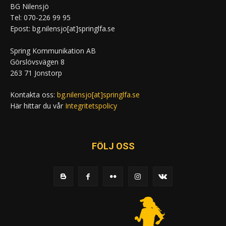
BG Nilensjö
Tel: 070-226 99 95
Epost: bg.nilensjo[at]springlfa.se
Spring Kommunikation AB
Görslövsvägen 8
263 71 Jonstorp
Kontakta oss:
bg.nilensjo[at]springlfa.se
Här hittar du vår
Integritetspolicy
FÖLJ OSS