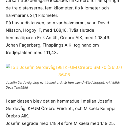
Cirka 1 300 deltagare lockades till Örebro för att springa
de tre distanserna, fem kilometer, tio kilometer och
halvmarans 21,1 kilometer.
På huvuddistansen, som var halvmaran, vann David
Nilsson, Högby IF, med 1.08,18. Tvåa slutade
hemmalöparen Erik Anfält, Örebro AIK, med 1.08,49.
Johan Fagerberg, Finspångs AIK, tog hand om
tredjeplatsen med 1.11,43.
Josefin Gerdevåg slog nytt banrekord när hon vann Å-Stadsloppet. Arkivbild:
Deca Text&Bild
I damklassen blev det en hemmaduell mellan Josefin
Gerdevåg, KFUM Örebro Friidrott, och Mikaela Kemppi,
Örebro AIK.
Josefin segrade med 1.18,49 före Mikaela med 1.19,25.