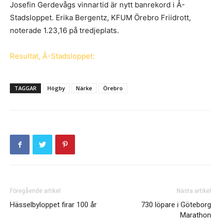
Josefin Gerdevågs vinnartid är nytt banrekord i Å-
Stadsloppet. Erika Bergentz, KFUM Örebro Friidrott,
noterade 1.23,16 på tredjeplats.
Resultat, Å-Stadsloppet:
TAGGAR
Högby
Närke
Örebro
Föregående artikel
Nästa artikel
Hässelbyloppet firar 100 år
730 löpare i Göteborg
Marathon