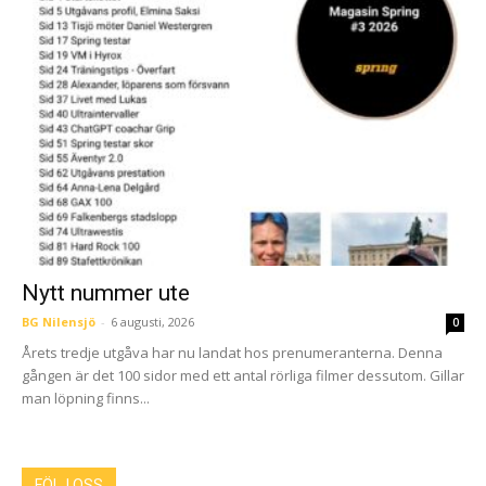
Nytt nummer ute
BG Nilensjö
-
6 augusti, 2026
0
Årets tredje utgåva har nu landat hos prenumeranterna. Denna
gången är det 100 sidor med ett antal rörliga filmer dessutom. Gillar
man löpning finns...
FÖLJ OSS