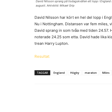
David Nilsson sprang på tisdagskvällen ett lopp i England s
augusti. Arkivbild: Mikael Grip
David Nilsson har kört en hel del lopp i Engl
Nu i Nottingham. Distansen var fem miles, vi
David sprang in som tvåa med tiden 24.57. Ha
noterade 24.25 som etta. David hade lika kl
trean Harry Lupton.
Resultat:
TAGGAR
England
Högby
maraton
Miles