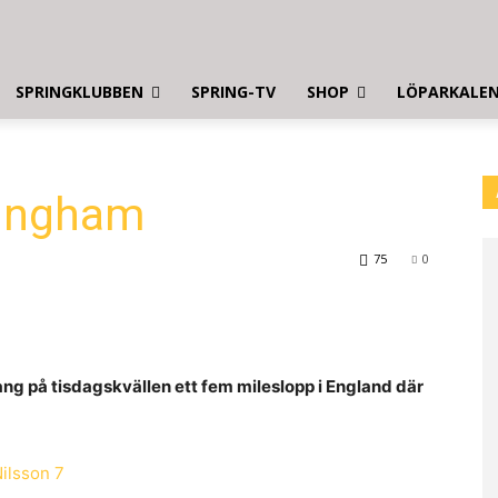
SPRINGKLUBBEN
SPRING-TV
SHOP
LÖPARKALE
tingham
75
0
g på tisdagskvällen ett fem mileslopp i England där