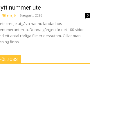
ytt nummer ute
 Nilensjö
-
6 augusti, 2026
0
ets tredje utgåva har nu landat hos
enumeranterna. Denna gången är det 100 sidor
d ett antal rörliga filmer dessutom. Gillar man
pning finns...
FÖLJ OSS