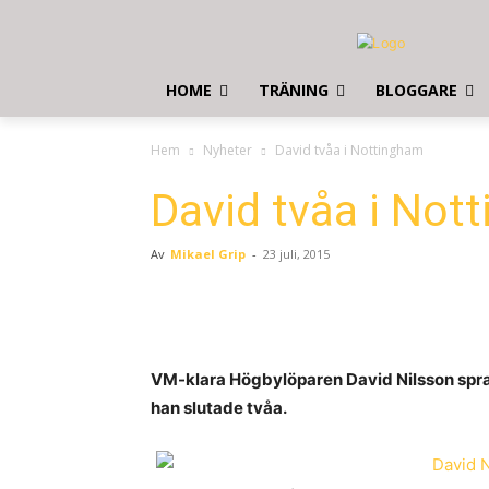
HOME
TRÄNING
BLOGGARE
Hem
Nyheter
David tvåa i Nottingham
David tvåa i Not
Av
Mikael Grip
-
23 juli, 2015
VM-klara Högbylöparen David Nilsson spran
han slutade tvåa.