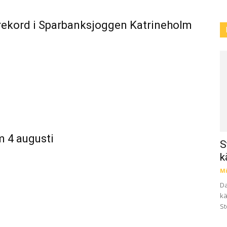
rekord i Sparbanksjoggen Katrineholm
m 4 augusti
S
k
Mi
Da
kä
St