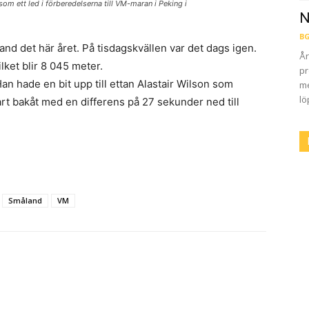
om ett led i förberedelserna till VM-maran i Peking i
N
BG
and det här året. På tisdagskvällen var det dags igen.
År
lket blir 8 045 meter.
pr
n hade en bit upp till ettan Alastair Wilson som
me
lö
art bakåt med en differens på 27 sekunder ned till
Småland
VM