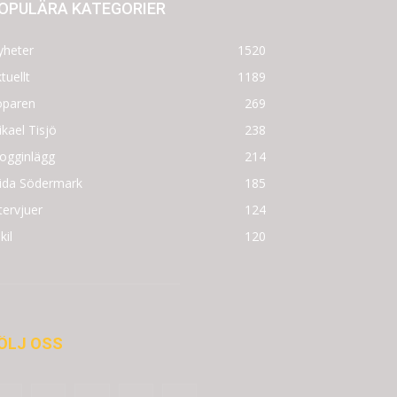
OPULÄRA KATEGORIER
yheter
1520
tuellt
1189
öparen
269
kael Tisjö
238
ogginlägg
214
rida Södermark
185
tervjuer
124
kil
120
ÖLJ OSS