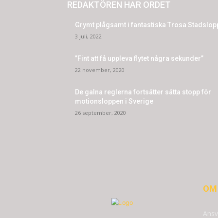
REDAKTÖREN HAR ORDET
Grymt plågsamt i fantastiska Trosa Stadslop
3 juli, 2022
”Fint att få uppleva flytet några sekunder”
22 november, 2020
De galna reglerna fortsätter sätta stopp för
motionsloppen i Sverige
26 september, 2020
OM
Ansv