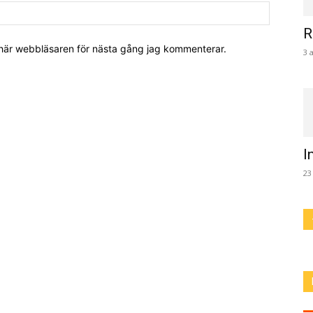
R
 här webbläsaren för nästa gång jag kommenterar.
3 
I
23