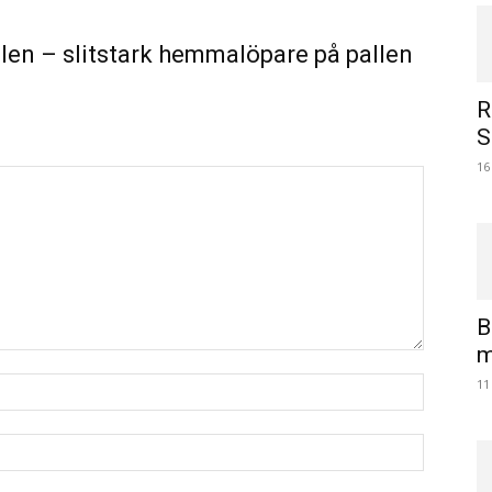
en – slitstark hemmalöpare på pallen
R
S
16
B
m
11