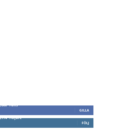
8,660
Fans
GILLA
6,714
Följare
FÖLJ