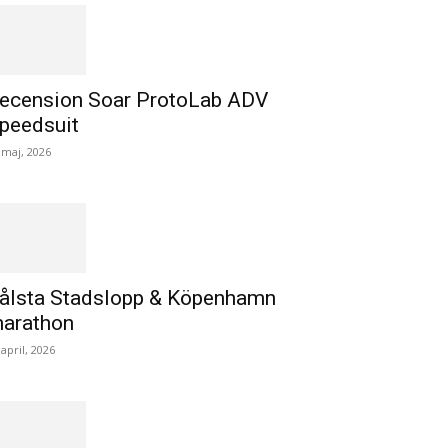
ecension Soar ProtoLab ADV
peedsuit
 maj, 2026
ålsta Stadslopp & Köpenhamn
arathon
 april, 2026