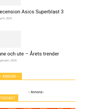
ecension Asics Superblast 3
april, 2026
nne och ute – Årets trender
 januari, 2026
– ANNONS –
- Annons-
PODCAST