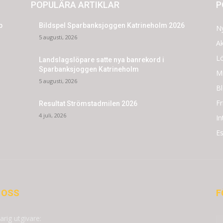
POPULÄRA ARTIKLAR
P
p
Bildspel Sparbanksjoggen Katrineholm 2026
N
5 augusti, 2026
Ak
L
Landslagslöpare satte nya banrekord i
Sparbanksjoggen Katrineholm
Mi
5 augusti, 2026
Bl
F
Resultat Strömstadmilen 2026
4 juli, 2026
In
Es
 OSS
F
arig utgivare: